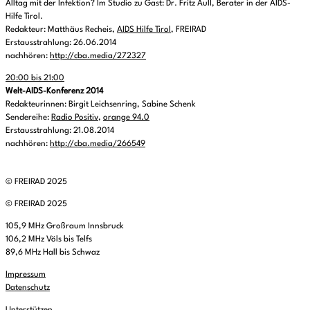
Alltag mit der Infektion? Im Studio zu Gast: Dr. Fritz Aull, Berater in der AIDS-
Hilfe Tirol.
Redakteur: Matthäus Recheis,
AIDS Hilfe Tirol
, FREIRAD
Erstausstrahlung: 26.06.2014
nachhören:
http://cba.media/272327
20:00 bis 21:00
Welt-AIDS-Konferenz 2014
Redakteurinnen: Birgit Leichsenring, Sabine Schenk
Sendereihe:
Radio Positiv
,
orange 94.0
Erstausstrahlung: 21.08.2014
nachhören:
http://cba.media/266549
© FREIRAD 2025
© FREIRAD 2025
105,9 MHz Großraum Innsbruck
106,2 MHz Völs bis Telfs
89,6 MHz Hall bis Schwaz
Impressum
Datenschutz