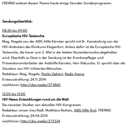
FREIRAD widmet diesem Thema heute einige Stunden Sonderprogramm.
Sendungsüberblick:
08:30 bis 09:00
Europäische HIV-Testwoche
Mag. Nagele von der AIDS-Hilfe Kärnten spricht mit Dr. Kanatschnig von der
HIV-Ambulanz des Klinikums Klagenfurt. Anlass dafür ist die Europäische HIV-
Testwoche, die heuer zum 2. Mal in der letzten Novemberwoche abgehalten
wird. Ebenfalls zu Gast in der Sendung ist der Krankenpfleger und
Präventionsmitarbeiter der Aidshilfe Kärnten, Herr Rakuscha. Er spricht über die
Situation von HIV-infizierten Menschen.
Redakteur: Mag. Nagele,
Positiv Gehört
,
Radio Agora
Erstausstrahlung: 24.11.2014
nachhören:
http://cba.media/273860
12:00 bis 13:00
HIV-News: Entwicklungen rund um die Welt
Die neuesten Studien von aktuellen HIV-Kongressen.
Redakteur_innen: Ines Radl, Matthäus Recheis,
AIDS Hilfe Tirol
, FREIRAD
Erstausstrahlung: 24.04.2014
nachhören:
http://cba.media/272324