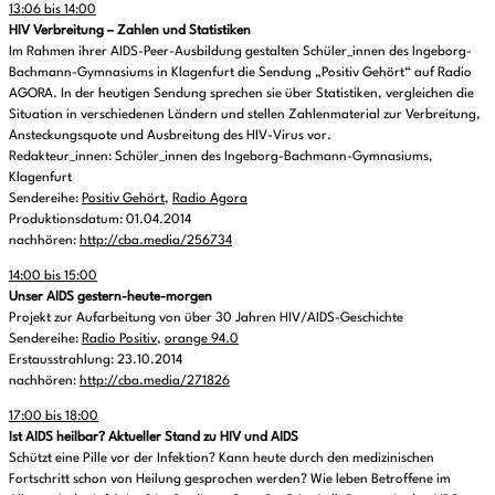
13:06 bis 14:00
HIV Verbreitung – Zahlen und Statistiken
Im Rahmen ihrer AIDS-Peer-Ausbildung gestalten Schüler_innen des Ingeborg-
Bachmann-Gymnasiums in Klagenfurt die Sendung „Positiv Gehört“ auf Radio
AGORA. In der heutigen Sendung sprechen sie über Statistiken, vergleichen die
Situation in verschiedenen Ländern und stellen Zahlenmaterial zur Verbreitung,
Ansteckungsquote und Ausbreitung des HIV-Virus vor.
Redakteur_innen: Schüler_innen des Ingeborg-Bachmann-Gymnasiums,
Klagenfurt
Sendereihe:
Positiv Gehört
,
Radio Agora
Produktionsdatum: 01.04.2014
nachhören:
http://cba.media/256734
14:00 bis 15:00
Unser AIDS gestern-heute-morgen
Projekt zur Aufarbeitung von über 30 Jahren HIV/AIDS-Geschichte
Sendereihe:
Radio Positiv
,
orange 94.0
Erstausstrahlung: 23.10.2014
nachhören:
http://cba.media/271826
17:00 bis 18:00
Ist AIDS heilbar? Aktueller Stand zu HIV und AIDS
Schützt eine Pille vor der Infektion? Kann heute durch den medizinischen
Fortschritt schon von Heilung gesprochen werden? Wie leben Betroffene im