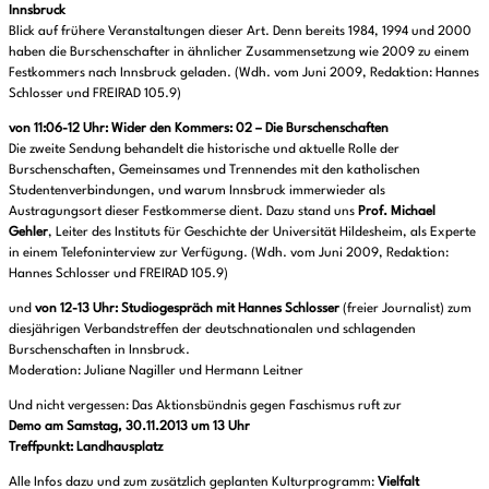
Innsbruck
Blick auf frühere Veranstaltungen dieser Art. Denn bereits 1984, 1994 und 2000
haben die Burschenschafter in ähnlicher Zusammensetzung wie 2009 zu einem
Festkommers nach Innsbruck geladen. (Wdh. vom Juni 2009, Redaktion: Hannes
Schlosser und FREIRAD 105.9)
von 11:06-12 Uhr:
Wider den Kommers: 02 – Die Burschenschaften
Die zweite Sendung behandelt die historische und aktuelle Rolle der
Burschenschaften, Gemeinsames und Trennendes mit den katholischen
Studentenverbindungen, und warum Innsbruck immerwieder als
Austragungsort dieser Festkommerse dient. Dazu stand uns
Prof. Michael
Gehler
, Leiter des Instituts für Geschichte der Universität Hildesheim, als Experte
in einem Telefoninterview zur Verfügung. (Wdh. vom Juni 2009, Redaktion:
Hannes Schlosser und FREIRAD 105.9)
und
von 12-13 Uhr: Studiogespräch mit Hannes Schlosser
(freier Journalist) zum
diesjährigen Verbandstreffen der deutschnationalen und schlagenden
Burschenschaften in Innsbruck.
Moderation: Juliane Nagiller und Hermann Leitner
Und nicht vergessen: Das Aktionsbündnis gegen Faschismus ruft zur
Demo am Samstag, 30.11.2013 um 13 Uhr
Treffpunkt: Landhausplatz
Alle Infos dazu und zum zusätzlich geplanten Kulturprogramm:
Vielfalt