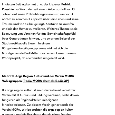
In diesem Beitrag kommt u. a. der Liezener
Patrick
Passchier
zu Wort, der seit einem Arbeitsunfall vor 13
Jahren auf einen Rollstuhl angewiesen ist, um von A
nach B zu kommen: Er spricht über sein Leben und seine
Träume und wie es ihm gelingt, Kontakte zu knüpfen
und nie den Humor zu verlieren. Weiteres Thema ist die
Bedeutung von Vereinen für das Gemeinschaftsgefühl
über Generationen hinweg, und zwar am Beispiel der
Stadtmusikkapelle Liezen. In einem
BürgerInnenbeteiligungsprozess widmet sich die
Marktgemeinde Bad Mitterndorf einem Generationen-
Wohnprojekt, das demnächst umgesetzt wird.
Mi, 01.11.
Arge Region Kultur und der Verein MORA
Volksgrupp
en (
Radio MORA ehemals RadioOP
)
Die arge region kultur ist ein österreichweit vernetzter
Verein mit 14 Kultur- und Bildungsvereinen, sechs davon
fungieren als Regionalstellen mit eigenen
MitarbeiterInnen. Zu diesem Verein gehört auch der
Verein MORA. Wir beleuchten die arge region kultur
allgemein und die Beziehung der einzelnen Vereine