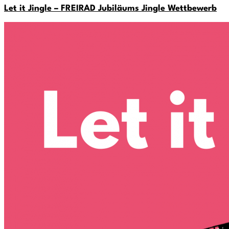
Let it Jingle – FREIRAD Jubiläums Jingle Wettbewerb