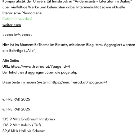
Komparatistik der Universität Innsbruck in "Andererseits – Literatur im Dialog"
über vielfältige Werke und beleuchten dabei Intermedialität sowie aktuelle
literarische Phänomene.
Gefällt Ihnen das?
weiterlesen
xxxxx Info xxxxx
Hier ist im Moment BeTheme im Einsatz, mit einem Blog Item. Aggregiert werden
alle Beiträge („Alle“)
Alte Seite:
URL:
https://www.freirad.at/?page_id=4
Der Inhalt wird aggregiert über die page.php
Diese Seite im neuen System:
https://neu.freirad.at/?page_id=4
© FREIRAD 2025
© FREIRAD 2025
105,9 MHz Großraum Innsbruck
106,2 MHz Völs bis Telfs
89,6 MHz Hall bis Schwaz