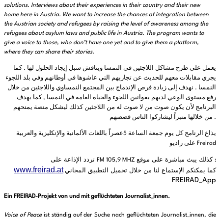
solutions. Interviews about their experiences in their country and their new
home here in Austria. We want to increase the chances of integration between
the Austrian society and refugees by raising the level of awareness among the
refugees about asylum laws and public life in Austria. The program wants to
give a voice to those, who don’t have one yet and to give them a platform,
where they can share their stories.
يعمل على طرح مشاكل اللاجئين في النمسا ويناقش سبل إيجاد الحلول لها
كما
.
يجري مقابلات معهم للحديث عن تجاربهم التي عاشوها في أوطانهم وفي بلد اللجوء
النمسا
نهدف إلى زيادة فرص الإندماج بين المجتمع النمساوي واللاجئين من خلال
.
رفع مستوى الوعي لديهم بقوانين اللجوء والحياة العامة في النمسا
كما يهدف
,
البرنامج لأن يكون صوت من لا صوت له من اللاجئين كذلك ليشكل منصة يمنحهم
من خلالها منبراً ليشاركوا الناس قصصهم
.
يذاع الرنامج كل يوم جمعة الساعة
عصراً باللغات الألمانية والإنكليزية والعربية
5
على راديو
Freirad
كذلك يبث مباشرة على موقع
تردد الإذاعة على
FM 105,9 MHZ
:
www.freirad.at
كما يمكنكم الإستماع لنا من خلال تحميل التطبيق المجاني
FREIRAD_App
Ein FREIRAD-Projekt von und mit geflüchteten Journalist_innen.
Voice of Peace
ist ständig auf der Suche nach geflüchteten Journalist_innen, die