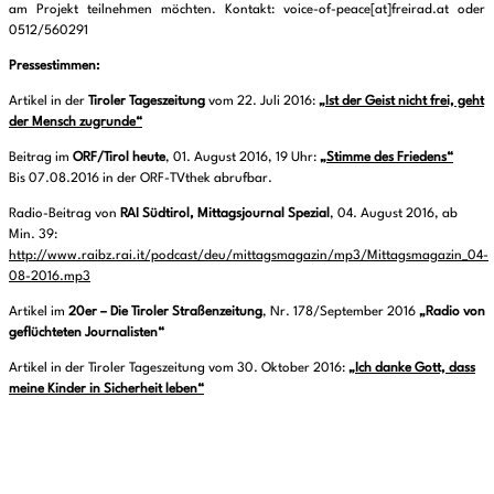
am Projekt teilnehmen möchten. Kontakt: voice-of-peace[at]freirad.at oder
0512/560291
Pressestimmen:
Artikel in der
Tiroler Tageszeitung
vom 22. Juli 2016:
„Ist der Geist nicht frei, geht
der Mensch zugrunde“
Beitrag im
ORF/Tirol heute
, 01. August 2016, 19 Uhr:
„Stimme des Friedens“
Bis 07.08.2016 in der ORF-TVthek abrufbar.
Radio-Beitrag von
RAI Südtirol, Mittagsjournal Spezial
, 04. August 2016, ab
Min. 39:
http://www.raibz.rai.it/podcast/deu/mittagsmagazin/mp3/Mittagsmagazin_04-
08-2016.mp3
Artikel im
20er – Die Tiroler Straßenzeitung
, Nr. 178/September 2016
„Radio von
geflüchteten Journalisten“
Artikel in der Tiroler Tageszeitung vom 30. Oktober 2016:
„Ich danke Gott, dass
meine Kinder in Sicherheit leben“