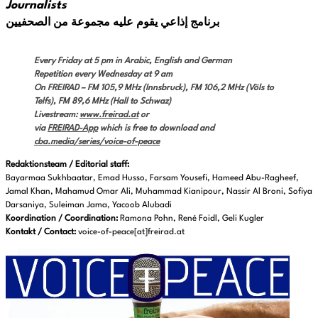
Journalists
برنامج إذاعي يقوم عليه مجموعة من الصحفيين
Every Friday at 5 pm in Arabic, English and German
Repetition every Wednesday at 9 am
On FREIRAD –
FM 105,9 MHz (Innsbruck), FM 106,2 MHz (Völs to
Telfs), FM 89,6 MHz (Hall to Schwaz)
Livestream:
www.freirad.at
or
via
FREIRAD-App
which is free to download
and
cba.media/series/voice-of-peace
Redaktionsteam / Editorial staff:
Bayarmaa Sukhbaatar, Emad Husso, Farsam Yousefi, Hameed Abu-Ragheef,
Jamal Khan, Mahamud Omar Ali, Muhammad Kianipour, Nassir Al Broni, Sofiya
Darsaniya, Suleiman Jama, Yacoob Alubadi
Koordination / Coordination:
Ramona Pohn, René Foidl, Geli Kugler
Kontakt / Contact:
voice-of-peace[at]freirad.at