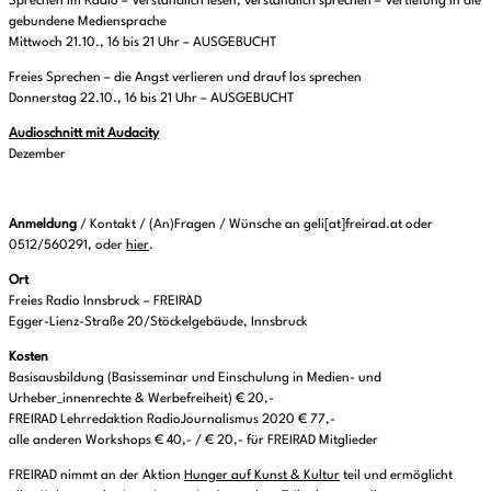
Sprechen im Radio – Verständlich lesen, verständlich sprechen – Vertiefung in die
gebundene Mediensprache
Mittwoch 21.10., 16 bis 21 Uhr – AUSGEBUCHT
Freies Sprechen – die Angst verlieren und drauf los sprechen
Donnerstag 22.10., 16 bis 21 Uhr – AUSGEBUCHT
Audioschnitt mit Audacity
Dezember
Anmeldung
/ Kontakt / (An)Fragen / Wünsche an geli[at]freirad.at oder
0512/560291, oder
hier
.
Ort
Freies Radio Innsbruck – FREIRAD
Egger-Lienz-Straße 20/Stöckelgebäude, Innsbruck
Kosten
Basisausbildung (Basisseminar und Einschulung in Medien- und
Urheber_innenrechte & Werbefreiheit) € 20,-
FREIRAD Lehrredaktion RadioJournalismus 2020 € 77,-
alle anderen Workshops € 40,- / € 20,- für FREIRAD Mitglieder
FREIRAD nimmt an der Aktion
Hunger auf Kunst & Kultur
teil und ermöglicht