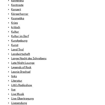
konferenz
Kontraste
Konzert
Körperhorror
Kosmetika
Krieg
kritisch
Kultur
Kultur im Dorf
Kundgebung
Kunst
Land Tirol
Landwirtschaft
Lange Nacht des Schreibens
Late Night Lounge
Legends of Rock
Leonie Drechsel
links
Literatur
Litti's Radioshow
live
Live Musik
Live-Übertragung
Livesendung