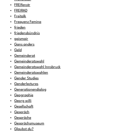
FREIfenstr
FREIRAD
Freitalk
Frequenz Femina
frieden
friedensbündnis
gaismair
Gans anders
Geld
Gemeinderat
Gemeinderatswahl
Gemeinderatswahl Innsbruck
Gemeinderatswahlen
Gender Studies
Genderlectures
Generationendialog
Geographie
Georg willi
Gesellschaft
Gespräch
Gespräche
Gesprächsmuseum
Glaubst du?