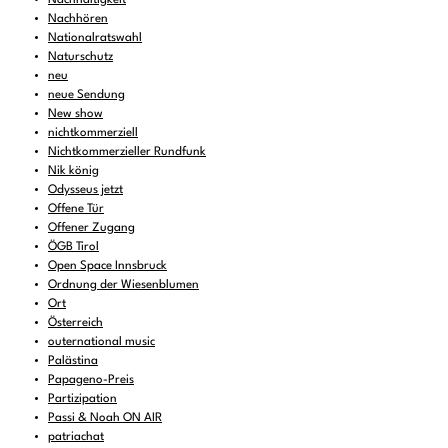
Nachhören
Nationalratswahl
Naturschutz
neu
neue Sendung
New show
nichtkommerziell
Nichtkommerzieller Rundfunk
Nik könig
Odysseus jetzt
Offene Tür
Offener Zugang
ÖGB Tirol
Open Space Innsbruck
Ordnung der Wiesenblumen
Ort
Österreich
outernational music
Palästina
Papageno-Preis
Partizipation
Passi & Noah ON AIR
patriachat