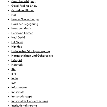
Gleichberechtigung
Good-Feeling-Show
Grund und Boden
Hall
Hanna Grabenberger
Haus der Begegnung
Haus der Musik
Hermann Leitner
Heul Doch!
Hill Vibes
Hip-Hop
Historischer Stadtspaziergang
Hörgeschichten und Gehörspiele
Hörspiel
Hörstück
IBK
IFFI
Indie
Info
Information
Innsbruck
Innsbruck rappt
Innsbrucker Gender Lectures
Institutionalisierung