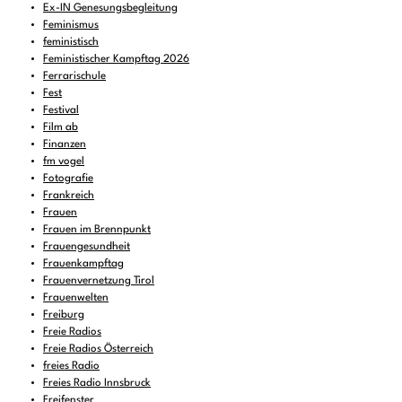
Ex-IN Genesungsbegleitung
Feminismus
feministisch
Feministischer Kampftag 2026
Ferrarischule
Fest
Festival
Film ab
Finanzen
fm vogel
Fotografie
Frankreich
Frauen
Frauen im Brennpunkt
Frauengesundheit
Frauenkampftag
Frauenvernetzung Tirol
Frauenwelten
Freiburg
Freie Radios
Freie Radios Österreich
freies Radio
Freies Radio Innsbruck
Freifenster