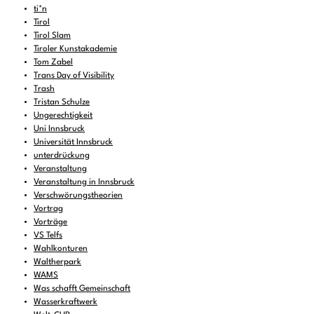
ti*n
Tirol
Tirol Slam
Tiroler Kunstakademie
Tom Zabel
Trans Day of Visibility
Trash
Tristan Schulze
Ungerechtigkeit
Uni Innsbruck
Universität Innsbruck
unterdrückung
Veranstaltung
Veranstaltung in Innsbruck
Verschwörungstheorien
Vortrag
Vorträge
VS Telfs
Wahlkonturen
Waltherpark
WAMS
Was schafft Gemeinschaft
Wasserkraftwerk