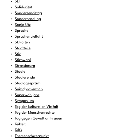
SLI
Solidarität
Sondersendetag
Sondersendung
Sonja Utz
Sprache
Sprachenvielfalft
St.Pölten
Stadtteile
Stic
Stichwahl
Strassbourg
Studie
Studierende
Studiogespräch
Suizidprävention
Superwahljahr
Symposium
Tag der kulturellen Vielfalt
Tag der Menschenrechte
Tag gegen Gewalt an Frauen
Teilzeit
Telfs
Themenschwerpunkt