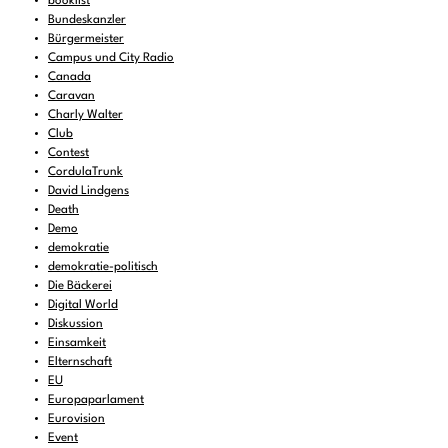
booklist
Bundeskanzler
Bürgermeister
Campus und City Radio
Canada
Caravan
Charly Walter
Club
Contest
CordulaTrunk
David Lindgens
Death
Demo
demokratie
demokratie-politisch
Die Bäckerei
Digital World
Diskussion
Einsamkeit
Elternschaft
EU
Europaparlament
Eurovision
Event