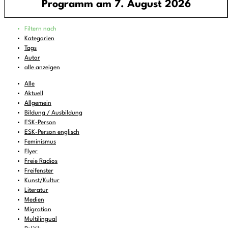
Programm am 7. August 2026
Programm
Filtern nach
00:00
-
06:00
pop around - all around pop
Kategorien
Tags
06:00
-
07:00
Feines zum Liegenbleiben
Autor
07:00
-
08:00
DEMOCRACY NOW!
alle anzeigen
08:00
-
08:30
KulturTon
(wdh.)
Alle
Aktuell
08:30
-
10:00
Wake and Bake..
Allgemein
Bildung / Ausbildung
10:00
-
11:00
FREIRAD Musik
ESK-Person
11:00
-
11:06
BBC News
ESK-Person englisch
Feminismus
11:06
-
12:00
FREIRAD Musik
Flyer
Freie Radios
12:00
-
13:00
#Lerche - Musik aus dem Briefkasten
Freifenster
13:00
Kunst/Kultur
-
13:06
BBC News
Literatur
13:06
-
13:22
Vorgekostet
Medien
Migration
13:22
-
16:00
FREIRAD Musik
Multilingual