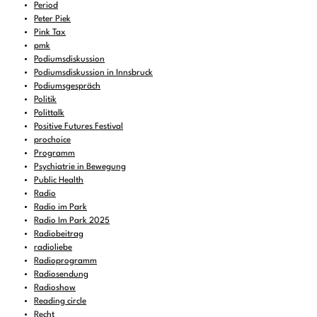
Period
Peter Piek
Pink Tax
pmk
Podiumsdiskussion
Podiumsdiskussion in Innsbruck
Podiumsgespräch
Politik
Polittalk
Positive Futures Festival
prochoice
Programm
Psychiatrie in Bewegung
Public Health
Radio
Radio im Park
Radio Im Park 2025
Radiobeitrag
radioliebe
Radioprogramm
Radiosendung
Radioshow
Reading circle
Recht