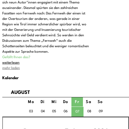
sich neun Autor*innen engagiert mit einem Thema
auseinander. Diesmal spürten sie den zahlreichen
Facetten von Fernweh nach: Das Fernweh der einen ist
der Overtourism der anderen, was gerade in einer
Region wie Tirol immer schmerzlicher spürbar wird, wo
mit der Generierung und Inszenierung touristischer
Sehnsüchte viel Geld verdient wird. So werden in den
Diskussionen zum Thema „Fernweh“ auch die
Schattenseiten beleuchtet und die weniger romantischen
Aspekte zur Sprache kommen.
Gefällt Ihnen das?
weiterlesen
mehr laden
Kalender
AUGUST
Mo
Di
Mi
Do
Fr
Sa
So
03
04
05
06
08
09
07