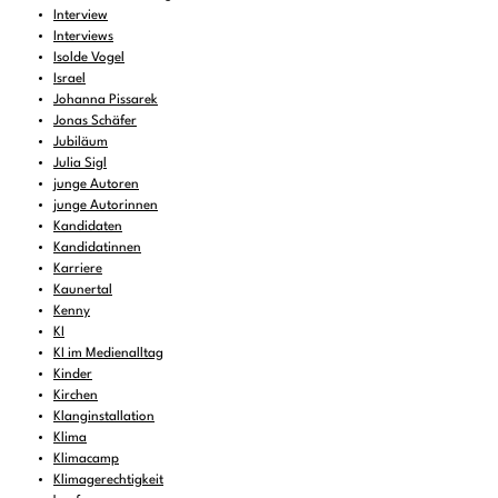
Interview
Interviews
Isolde Vogel
Israel
Johanna Pissarek
Jonas Schäfer
Jubiläum
Julia Sigl
junge Autoren
junge Autorinnen
Kandidaten
Kandidatinnen
Karriere
Kaunertal
Kenny
KI
KI im Medienalltag
Kinder
Kirchen
Klanginstallation
Klima
Klimacamp
Klimagerechtigkeit