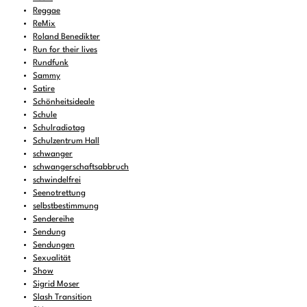
Reggae
ReMix
Roland Benedikter
Run for their lives
Rundfunk
Sammy
Satire
Schönheitsideale
Schule
Schulradiotag
Schulzentrum Hall
schwanger
schwangerschaftsabbruch
schwindelfrei
Seenotrettung
selbstbestimmung
Sendereihe
Sendung
Sendungen
Sexualität
Show
Sigrid Moser
Slash Transition