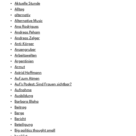
Aktuelle Stunde
Alltag
alternativ
Alternative Music
Ana Rodrigues
Andreas Peham
Andreas Zelger
Anti-Körper
Anzengruber
Arbeitswelten
Argentinien
Armut
Astrid Hoffmann
Auf zum Atmen
Auf's Podest: Sind Frauen sichtbar?
Aufnahme
Ausbildung
Barbara Blaha
Beitrag
Berge
Bericht
Beteiligung
Big politics thought small