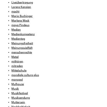
Liveübertragung
Lorenz Kanzian
macht
Mario Buchinger
Marlene Weck
maya Pindeus
Medien
Medienkompetenz
Medientag
Meinungsfreiheit
Meinungsvielfalt
menschenrechte
Metal
mithören
mitreden
Mittelschule
mondiale culture plus
monopol
Mulhouse
Musik
Musikfestival
Musiksendung
Muttersein
Nachhaltigkeit