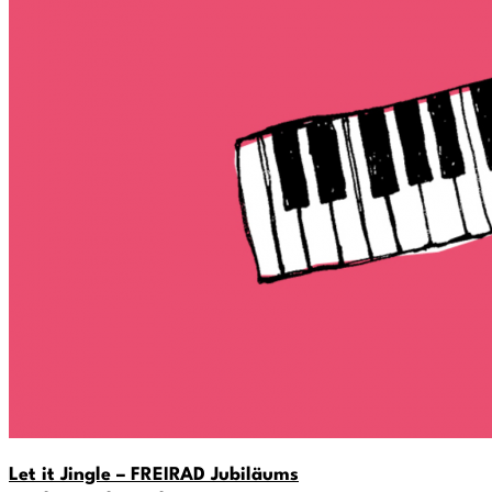
Let it Jingle – FREIRAD Jubiläums