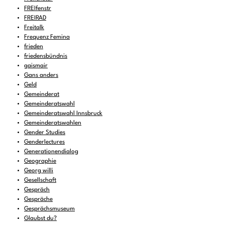
FREIfenstr
FREIRAD
Freitalk
Frequenz Femina
frieden
friedensbündnis
gaismair
Gans anders
Geld
Gemeinderat
Gemeinderatswahl
Gemeinderatswahl Innsbruck
Gemeinderatswahlen
Gender Studies
Genderlectures
Generationendialog
Geographie
Georg willi
Gesellschaft
Gespräch
Gespräche
Gesprächsmuseum
Glaubst du?