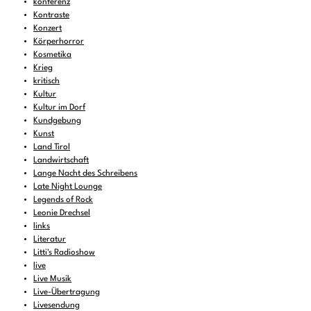
konferenz
Kontraste
Konzert
Körperhorror
Kosmetika
Krieg
kritisch
Kultur
Kultur im Dorf
Kundgebung
Kunst
Land Tirol
Landwirtschaft
Lange Nacht des Schreibens
Late Night Lounge
Legends of Rock
Leonie Drechsel
links
Literatur
Litti's Radioshow
live
Live Musik
Live-Übertragung
Livesendung