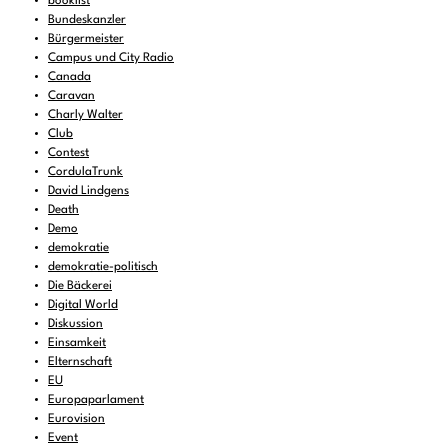
booklist
Bundeskanzler
Bürgermeister
Campus und City Radio
Canada
Caravan
Charly Walter
Club
Contest
CordulaTrunk
David Lindgens
Death
Demo
demokratie
demokratie-politisch
Die Bäckerei
Digital World
Diskussion
Einsamkeit
Elternschaft
EU
Europaparlament
Eurovision
Event