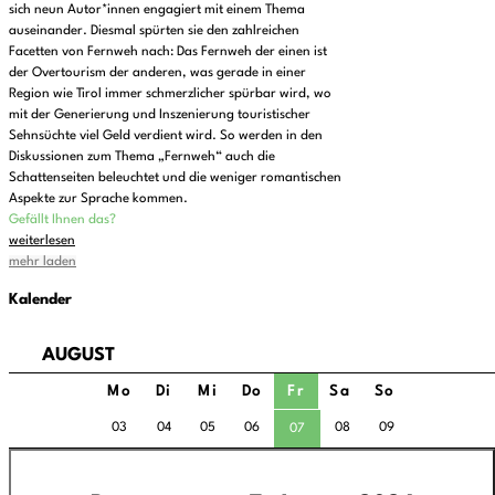
sich neun Autor*innen engagiert mit einem Thema
auseinander. Diesmal spürten sie den zahlreichen
Facetten von Fernweh nach: Das Fernweh der einen ist
der Overtourism der anderen, was gerade in einer
Region wie Tirol immer schmerzlicher spürbar wird, wo
mit der Generierung und Inszenierung touristischer
Sehnsüchte viel Geld verdient wird. So werden in den
Diskussionen zum Thema „Fernweh“ auch die
Schattenseiten beleuchtet und die weniger romantischen
Aspekte zur Sprache kommen.
Gefällt Ihnen das?
weiterlesen
mehr laden
Kalender
AUGUST
Mo
Di
Mi
Do
Fr
Sa
So
03
04
05
06
08
09
07