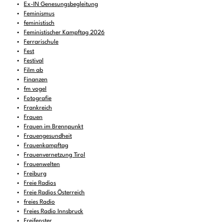
Ex-IN Genesungsbegleitung
Feminismus
feministisch
Feministischer Kampftag 2026
Ferrarischule
Fest
Festival
Film ab
Finanzen
fm vogel
Fotografie
Frankreich
Frauen
Frauen im Brennpunkt
Frauengesundheit
Frauenkampftag
Frauenvernetzung Tirol
Frauenwelten
Freiburg
Freie Radios
Freie Radios Österreich
freies Radio
Freies Radio Innsbruck
Freifenster