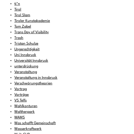
ti*n
Tirol
Tirol Slam
Tiroler Kunstakademie
Tom Zabel
Trans Day of Visibility
Trash
Tristan Schulze
Ungerechtigkeit
Uni Innsbruck
Universität Innsbruck
unterdrückung
Veranstaltung
Veranstaltung in Innsbruck
Verschwörungstheorien
Vortrag
Vorträge
VS Telfs
Wahlkonturen
Waltherpark
WAMS
Was schafft Gemeinschaft
Wasserkraftwerk