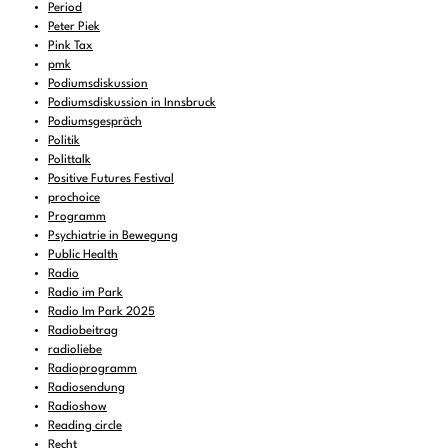
Period
Peter Piek
Pink Tax
pmk
Podiumsdiskussion
Podiumsdiskussion in Innsbruck
Podiumsgespräch
Politik
Polittalk
Positive Futures Festival
prochoice
Programm
Psychiatrie in Bewegung
Public Health
Radio
Radio im Park
Radio Im Park 2025
Radiobeitrag
radioliebe
Radioprogramm
Radiosendung
Radioshow
Reading circle
Recht