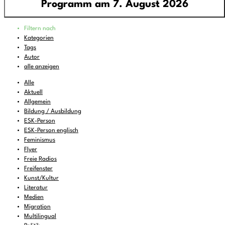
Programm am 7. August 2026
Programm
Filtern nach
00:00
-
06:00
pop around - all around pop
Kategorien
Tags
06:00
-
07:00
Feines zum Liegenbleiben
Autor
07:00
-
08:00
DEMOCRACY NOW!
alle anzeigen
08:00
-
08:30
KulturTon
(wdh.)
Alle
Aktuell
08:30
-
10:00
Wake and Bake..
Allgemein
Bildung / Ausbildung
10:00
-
11:00
FREIRAD Musik
ESK-Person
11:00
-
11:06
BBC News
ESK-Person englisch
Feminismus
11:06
-
12:00
FREIRAD Musik
Flyer
Freie Radios
12:00
-
13:00
#Lerche - Musik aus dem Briefkasten
Freifenster
13:00
Kunst/Kultur
-
13:06
BBC News
Literatur
13:06
-
13:22
Vorgekostet
Medien
Migration
13:22
-
16:00
FREIRAD Musik
Multilingual