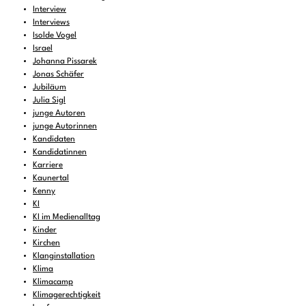
Interview
Interviews
Isolde Vogel
Israel
Johanna Pissarek
Jonas Schäfer
Jubiläum
Julia Sigl
junge Autoren
junge Autorinnen
Kandidaten
Kandidatinnen
Karriere
Kaunertal
Kenny
KI
KI im Medienalltag
Kinder
Kirchen
Klanginstallation
Klima
Klimacamp
Klimagerechtigkeit