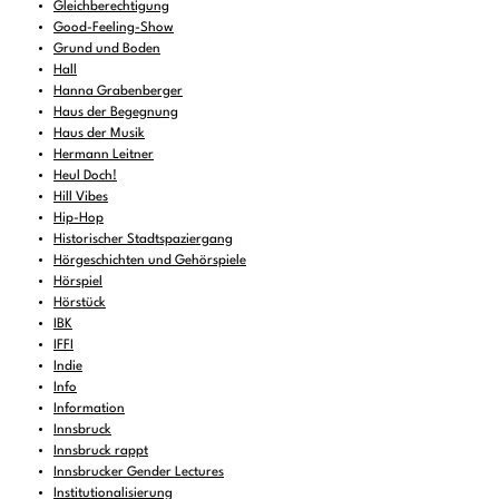
Gleichberechtigung
Good-Feeling-Show
Grund und Boden
Hall
Hanna Grabenberger
Haus der Begegnung
Haus der Musik
Hermann Leitner
Heul Doch!
Hill Vibes
Hip-Hop
Historischer Stadtspaziergang
Hörgeschichten und Gehörspiele
Hörspiel
Hörstück
IBK
IFFI
Indie
Info
Information
Innsbruck
Innsbruck rappt
Innsbrucker Gender Lectures
Institutionalisierung