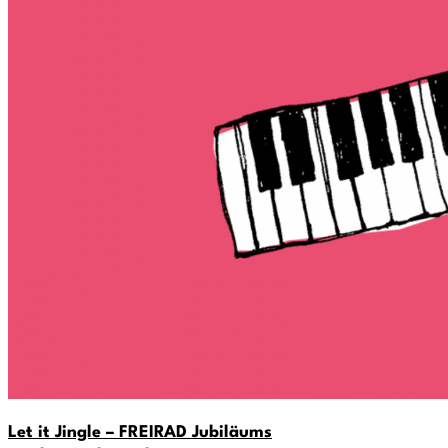
Let it Jingle – FREIRAD Jubiläums