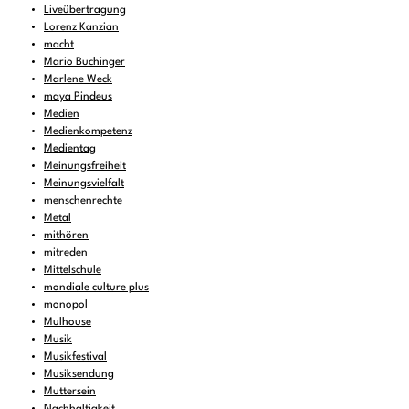
Liveübertragung
Lorenz Kanzian
macht
Mario Buchinger
Marlene Weck
maya Pindeus
Medien
Medienkompetenz
Medientag
Meinungsfreiheit
Meinungsvielfalt
menschenrechte
Metal
mithören
mitreden
Mittelschule
mondiale culture plus
monopol
Mulhouse
Musik
Musikfestival
Musiksendung
Muttersein
Nachhaltigkeit