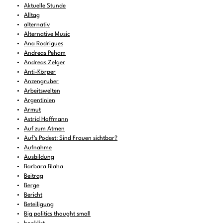
Aktuelle Stunde
Alltag
alternativ
Alternative Music
Ana Rodrigues
Andreas Peham
Andreas Zelger
Anti-Körper
Anzengruber
Arbeitswelten
Argentinien
Armut
Astrid Hoffmann
Auf zum Atmen
Auf's Podest: Sind Frauen sichtbar?
Aufnahme
Ausbildung
Barbara Blaha
Beitrag
Berge
Bericht
Beteiligung
Big politics thought small