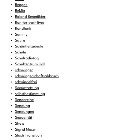
Reggae
ReMix
Roland Benedikter
Run for their lives
Rundfunk
Sammy
Satire
Schönheitsideale
Schule
Schulradiotag
Schulzentrum Hall
schwanger
schwangerschaftsabbruch
schwindelfrei
Seenotrettung
selbstbestimmung
Sendereihe
Sendung
Sendungen
Sexualität
Show
Sigrid Moser
Slash Transition