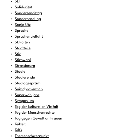
SLI
Solidarität
Sondersendetag
Sondersendung
Sonja Utz
Sprache
Sprachenvielfalft
St.Pölten
Stadtteile
Stic
Stichwahl
Strassbourg
Studie
Studierende
Studiogespräch
Suizidprävention
Superwahljahr
Symposium
Tag der kulturellen Vielfalt
Tag der Menschenrechte
Tag gegen Gewalt an Frauen
Teilzeit
Telfs
Themenschwerpunkt