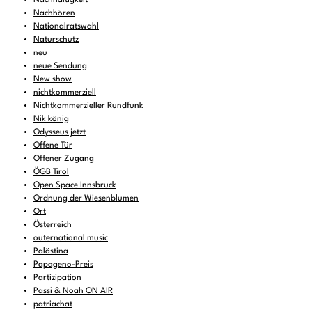
Nachhören
Nationalratswahl
Naturschutz
neu
neue Sendung
New show
nichtkommerziell
Nichtkommerzieller Rundfunk
Nik könig
Odysseus jetzt
Offene Tür
Offener Zugang
ÖGB Tirol
Open Space Innsbruck
Ordnung der Wiesenblumen
Ort
Österreich
outernational music
Palästina
Papageno-Preis
Partizipation
Passi & Noah ON AIR
patriachat