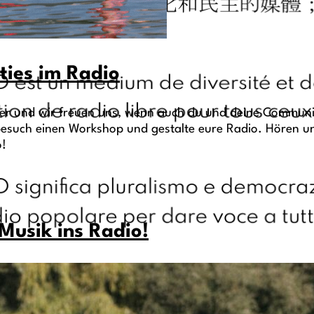
ties im Radio
der und wir freuen uns, wenn auch du und deine Communi
 besuch einen Workshop und gestalte eure Radio. Hören u
o!
 Musik ins Radio!