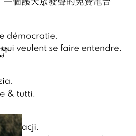
ties
nd