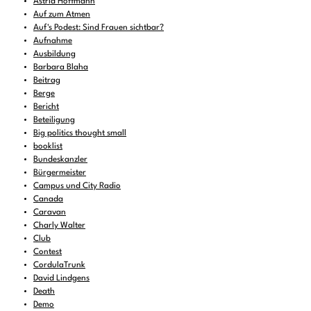
Astrid Hoffmann
Auf zum Atmen
Auf's Podest: Sind Frauen sichtbar?
Aufnahme
Ausbildung
Barbara Blaha
Beitrag
Berge
Bericht
Beteiligung
Big politics thought small
booklist
Bundeskanzler
Bürgermeister
Campus und City Radio
Canada
Caravan
Charly Walter
Club
Contest
CordulaTrunk
David Lindgens
Death
Demo