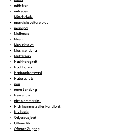
Metal
mithören
mitreden
Mittelschule
mondiale culture plus
monopol
Mulhouse
Musik
Musikfestival
Musiksendung
Muttersein
Nachhaltigkeit
Nachhören
Nationalratswahl
Naturschutz
neu
neue Sendung
New show
nichtkommerziell
Nichtkommerzieller Rundfunk
Nik könig
Odysseus jetzt
Offene Tür
Offener Zugang