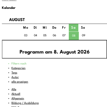
Kalender
AUGUST
Mo
Di
Mi
Do
Fr
Sa
So
03
04
05
06
07
09
08
Programm am 8. August 2026
Programm
Filtern nach
00:00
-
01:00
FREIRAD Musik
Kategorien
Tags
01:00
-
06:00
Quiet is the new Loud
Autor
06:00
-
07:00
Sounds of Ukraine
alle anzeigen
07:00
-
08:00
DEMOCRACY NOW!
Alle
Aktuell
08:00
-
08:16
Vorgekostet
(wdh.)
Allgemein
Bildung / Ausbildung
08:16
-
09:00
Musik zum Aufstehen oder Liegenbleiben