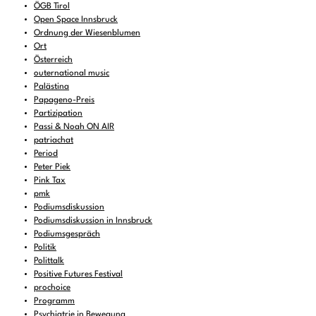
ÖGB Tirol
Open Space Innsbruck
Ordnung der Wiesenblumen
Ort
Österreich
outernational music
Palästina
Papageno-Preis
Partizipation
Passi & Noah ON AIR
patriachat
Period
Peter Piek
Pink Tax
pmk
Podiumsdiskussion
Podiumsdiskussion in Innsbruck
Podiumsgespräch
Politik
Polittalk
Positive Futures Festival
prochoice
Programm
Psychiatrie in Bewegung