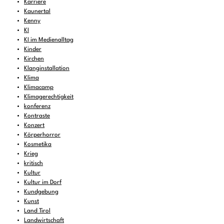
Karriere
Kaunertal
Kenny
KI
KI im Medienalltag
Kinder
Kirchen
Klanginstallation
Klima
Klimacamp
Klimagerechtigkeit
konferenz
Kontraste
Konzert
Körperhorror
Kosmetika
Krieg
kritisch
Kultur
Kultur im Dorf
Kundgebung
Kunst
Land Tirol
Landwirtschaft