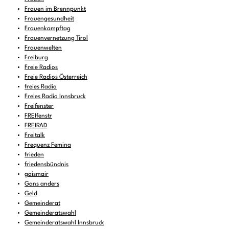
Frauen im Brennpunkt
Frauengesundheit
Frauenkampftag
Frauenvernetzung Tirol
Frauenwelten
Freiburg
Freie Radios
Freie Radios Österreich
freies Radio
Freies Radio Innsbruck
Freifenster
FREIfenstr
FREIRAD
Freitalk
Frequenz Femina
frieden
friedensbündnis
gaismair
Gans anders
Geld
Gemeinderat
Gemeinderatswahl
Gemeinderatswahl Innsbruck