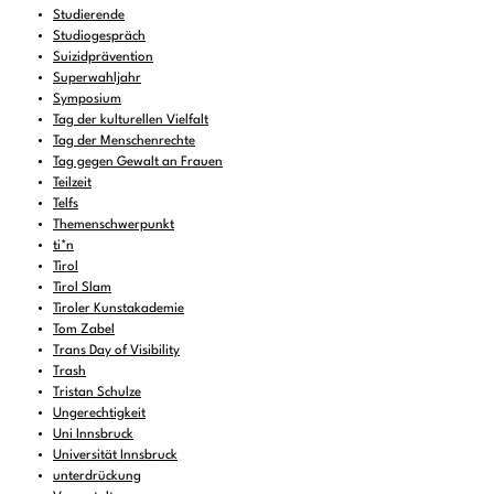
Studierende
Studiogespräch
Suizidprävention
Superwahljahr
Symposium
Tag der kulturellen Vielfalt
Tag der Menschenrechte
Tag gegen Gewalt an Frauen
Teilzeit
Telfs
Themenschwerpunkt
ti*n
Tirol
Tirol Slam
Tiroler Kunstakademie
Tom Zabel
Trans Day of Visibility
Trash
Tristan Schulze
Ungerechtigkeit
Uni Innsbruck
Universität Innsbruck
unterdrückung