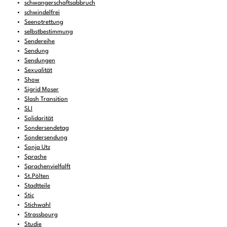
schwangerschaftsabbruch
schwindelfrei
Seenotrettung
selbstbestimmung
Sendereihe
Sendung
Sendungen
Sexualität
Show
Sigrid Moser
Slash Transition
SLI
Solidarität
Sondersendetag
Sondersendung
Sonja Utz
Sprache
Sprachenvielfalft
St.Pölten
Stadtteile
Stic
Stichwahl
Strassbourg
Studie