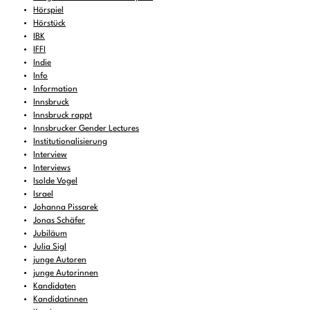
Hörspiel
Hörstück
IBK
IFFI
Indie
Info
Information
Innsbruck
Innsbruck rappt
Innsbrucker Gender Lectures
Institutionalisierung
Interview
Interviews
Isolde Vogel
Israel
Johanna Pissarek
Jonas Schäfer
Jubiläum
Julia Sigl
junge Autoren
junge Autorinnen
Kandidaten
Kandidatinnen