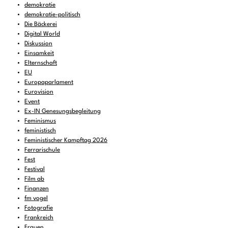
demokratie
demokratie-politisch
Die Bäckerei
Digital World
Diskussion
Einsamkeit
Elternschaft
EU
Europaparlament
Eurovision
Event
Ex-IN Genesungsbegleitung
Feminismus
feministisch
Feministischer Kampftag 2026
Ferrarischule
Fest
Festival
Film ab
Finanzen
fm vogel
Fotografie
Frankreich
Frauen