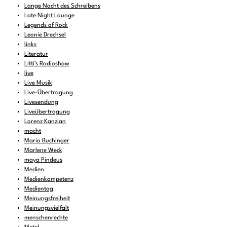
Lange Nacht des Schreibens
Late Night Lounge
Legends of Rock
Leonie Drechsel
links
Literatur
Litti's Radioshow
live
Live Musik
Live-Übertragung
Livesendung
Liveübertragung
Lorenz Kanzian
macht
Mario Buchinger
Marlene Weck
maya Pindeus
Medien
Medienkompetenz
Medientag
Meinungsfreiheit
Meinungsvielfalt
menschenrechte