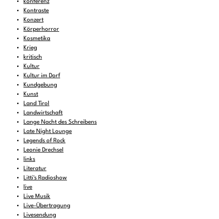
konferenz
Kontraste
Konzert
Körperhorror
Kosmetika
Krieg
kritisch
Kultur
Kultur im Dorf
Kundgebung
Kunst
Land Tirol
Landwirtschaft
Lange Nacht des Schreibens
Late Night Lounge
Legends of Rock
Leonie Drechsel
links
Literatur
Litti's Radioshow
live
Live Musik
Live-Übertragung
Livesendung