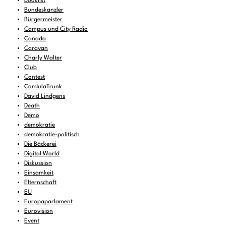
booklist
Bundeskanzler
Bürgermeister
Campus und City Radio
Canada
Caravan
Charly Walter
Club
Contest
CordulaTrunk
David Lindgens
Death
Demo
demokratie
demokratie-politisch
Die Bäckerei
Digital World
Diskussion
Einsamkeit
Elternschaft
EU
Europaparlament
Eurovision
Event