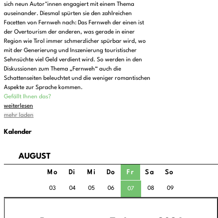
sich neun Autor*innen engagiert mit einem Thema
auseinander. Diesmal spürten sie den zahlreichen
Facetten von Fernweh nach: Das Fernweh der einen ist
der Overtourism der anderen, was gerade in einer
Region wie Tirol immer schmerzlicher spürbar wird, wo
mit der Generierung und Inszenierung touristischer
Sehnsüchte viel Geld verdient wird. So werden in den
Diskussionen zum Thema „Fernweh“ auch die
Schattenseiten beleuchtet und die weniger romantischen
Aspekte zur Sprache kommen.
Gefällt Ihnen das?
weiterlesen
mehr laden
Kalender
AUGUST
Mo
Di
Mi
Do
Fr
Sa
So
03
04
05
06
08
09
07