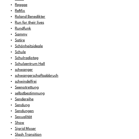
Reggae
ReMix
Roland Benedikter
Run for their lives
Rundfunk
Sammy
Satire
Schönheitsideale
Schule
Schulradiotag
Schulzentrum Hall
schwanger
schwangerschaftsabbruch
schwindelfrei
Seenotrettung
selbstbestimmung
Sendereihe
Sendung
Sendungen
Sexualität
Show
Sigrid Moser
Slash Transition