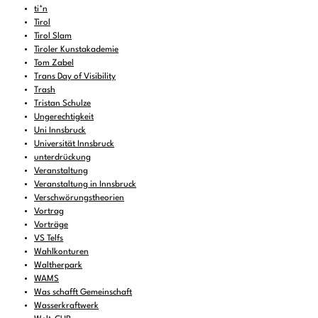
ti*n
Tirol
Tirol Slam
Tiroler Kunstakademie
Tom Zabel
Trans Day of Visibility
Trash
Tristan Schulze
Ungerechtigkeit
Uni Innsbruck
Universität Innsbruck
unterdrückung
Veranstaltung
Veranstaltung in Innsbruck
Verschwörungstheorien
Vortrag
Vorträge
VS Telfs
Wahlkonturen
Waltherpark
WAMS
Was schafft Gemeinschaft
Wasserkraftwerk