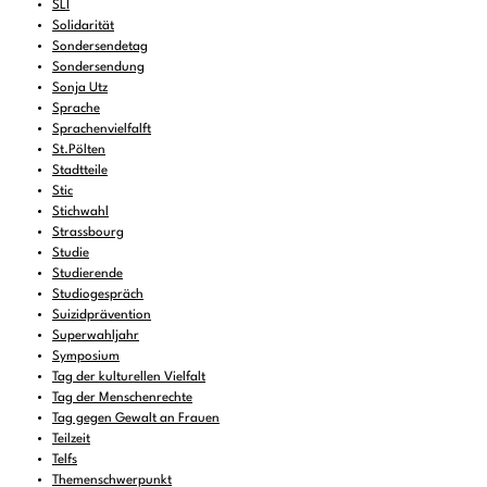
SLI
Solidarität
Sondersendetag
Sondersendung
Sonja Utz
Sprache
Sprachenvielfalft
St.Pölten
Stadtteile
Stic
Stichwahl
Strassbourg
Studie
Studierende
Studiogespräch
Suizidprävention
Superwahljahr
Symposium
Tag der kulturellen Vielfalt
Tag der Menschenrechte
Tag gegen Gewalt an Frauen
Teilzeit
Telfs
Themenschwerpunkt