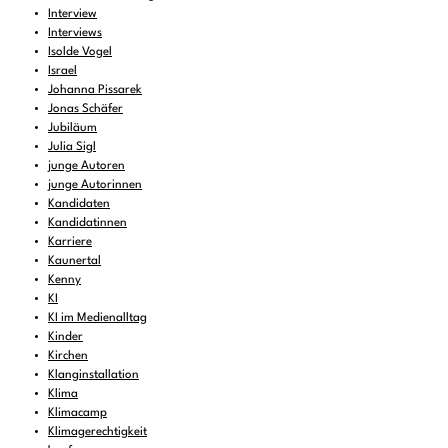
Interview
Interviews
Isolde Vogel
Israel
Johanna Pissarek
Jonas Schäfer
Jubiläum
Julia Sigl
junge Autoren
junge Autorinnen
Kandidaten
Kandidatinnen
Karriere
Kaunertal
Kenny
KI
KI im Medienalltag
Kinder
Kirchen
Klanginstallation
Klima
Klimacamp
Klimagerechtigkeit