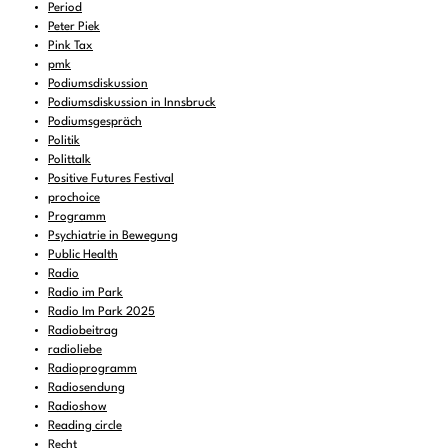
Period
Peter Piek
Pink Tax
pmk
Podiumsdiskussion
Podiumsdiskussion in Innsbruck
Podiumsgespräch
Politik
Polittalk
Positive Futures Festival
prochoice
Programm
Psychiatrie in Bewegung
Public Health
Radio
Radio im Park
Radio Im Park 2025
Radiobeitrag
radioliebe
Radioprogramm
Radiosendung
Radioshow
Reading circle
Recht