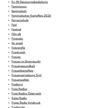
Ex-IN Genesungsbegleitung
Feminismus
feministisch
Feministischer Kampftag 2026
Ferrarischule
Fest
Festival
Film ab
Finanzen
fm vogel
Fotografie
Frankreich
Frauen
Frauen im Brennpunkt
Frauengesundheit
Frauenkampftag
Frauenvernetzung Tirol
Frauenwelten
Freiburg
Freie Radios
Freie Radios Österreich
freies Radio
Freies Radio Innsbruck
Freifenster