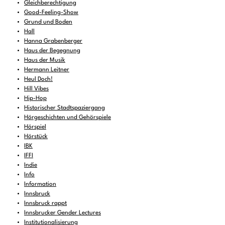
Gleichberechtigung
Good-Feeling-Show
Grund und Boden
Hall
Hanna Grabenberger
Haus der Begegnung
Haus der Musik
Hermann Leitner
Heul Doch!
Hill Vibes
Hip-Hop
Historischer Stadtspaziergang
Hörgeschichten und Gehörspiele
Hörspiel
Hörstück
IBK
IFFI
Indie
Info
Information
Innsbruck
Innsbruck rappt
Innsbrucker Gender Lectures
Institutionalisierung