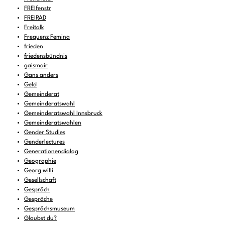
FREIfenstr
FREIRAD
Freitalk
Frequenz Femina
frieden
friedensbündnis
gaismair
Gans anders
Geld
Gemeinderat
Gemeinderatswahl
Gemeinderatswahl Innsbruck
Gemeinderatswahlen
Gender Studies
Genderlectures
Generationendialog
Geographie
Georg willi
Gesellschaft
Gespräch
Gespräche
Gesprächsmuseum
Glaubst du?