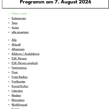
Programm am 7. August 2026
Programm
Filtern nach
00:00
-
06:00
pop around - all around pop
Kategorien
Tags
06:00
-
07:00
Feines zum Liegenbleiben
Autor
07:00
-
08:00
DEMOCRACY NOW!
alle anzeigen
08:00
-
08:30
KulturTon
(wdh.)
Alle
Aktuell
08:30
-
10:00
Wake and Bake..
Allgemein
Bildung / Ausbildung
10:00
-
11:00
FREIRAD Musik
ESK-Person
11:00
-
11:06
BBC News
ESK-Person englisch
Feminismus
11:06
-
12:00
FREIRAD Musik
Flyer
Freie Radios
12:00
-
13:00
#Lerche - Musik aus dem Briefkasten
Freifenster
13:00
Kunst/Kultur
-
13:06
BBC News
Literatur
13:06
-
13:22
Vorgekostet
Medien
Migration
13:22
-
16:00
FREIRAD Musik
Multilingual