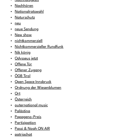
Nachhören
Nationalratswahl
Naturschutz
neu
neue Sendung
New show
nichtkommerziell
Nichtkommerzieller Rundfunk
Nik könig
Odysseus jetzt
Offene Tür
Offener Zugang
ÖGB Tirol
Open Space Innsbruck
Ordnung der Wiesenblumen
Ort
Österreich
outernational music
Palästina
Papageno-Preis
Partizipation
Passi & Noah ON AIR
patriachat