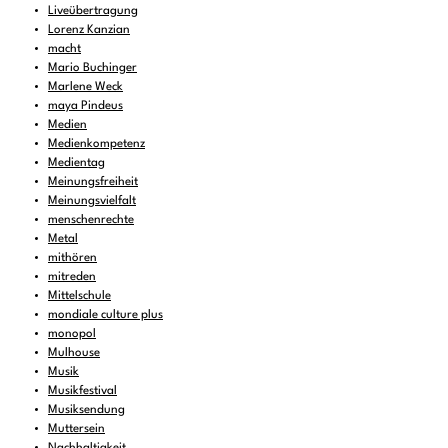
Liveübertragung
Lorenz Kanzian
macht
Mario Buchinger
Marlene Weck
maya Pindeus
Medien
Medienkompetenz
Medientag
Meinungsfreiheit
Meinungsvielfalt
menschenrechte
Metal
mithören
mitreden
Mittelschule
mondiale culture plus
monopol
Mulhouse
Musik
Musikfestival
Musiksendung
Muttersein
Nachhaltigkeit