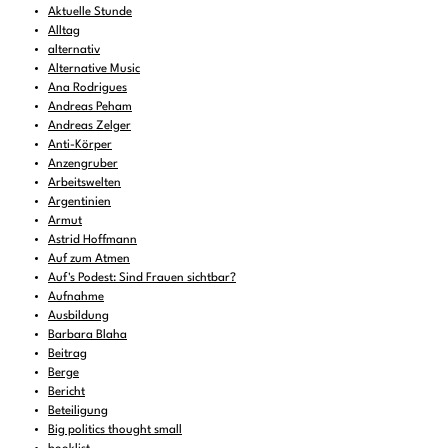
Aktuelle Stunde
Alltag
alternativ
Alternative Music
Ana Rodrigues
Andreas Peham
Andreas Zelger
Anti-Körper
Anzengruber
Arbeitswelten
Argentinien
Armut
Astrid Hoffmann
Auf zum Atmen
Auf's Podest: Sind Frauen sichtbar?
Aufnahme
Ausbildung
Barbara Blaha
Beitrag
Berge
Bericht
Beteiligung
Big politics thought small