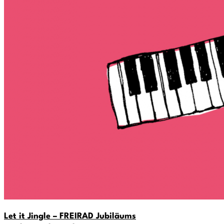
Let it Jingle – FREIRAD Jubiläums