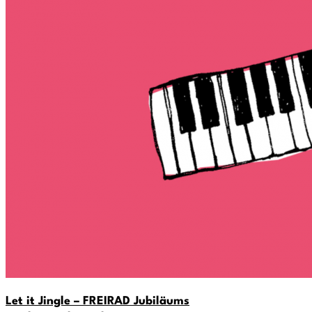
Let it Jingle – FREIRAD Jubiläums