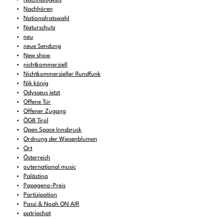
Nachhören
Nationalratswahl
Naturschutz
neu
neue Sendung
New show
nichtkommerziell
Nichtkommerzieller Rundfunk
Nik könig
Odysseus jetzt
Offene Tür
Offener Zugang
ÖGB Tirol
Open Space Innsbruck
Ordnung der Wiesenblumen
Ort
Österreich
outernational music
Palästina
Papageno-Preis
Partizipation
Passi & Noah ON AIR
patriachat