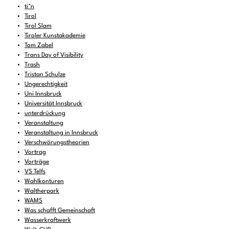
ti*n
Tirol
Tirol Slam
Tiroler Kunstakademie
Tom Zabel
Trans Day of Visibility
Trash
Tristan Schulze
Ungerechtigkeit
Uni Innsbruck
Universität Innsbruck
unterdrückung
Veranstaltung
Veranstaltung in Innsbruck
Verschwörungstheorien
Vortrag
Vorträge
VS Telfs
Wahlkonturen
Waltherpark
WAMS
Was schafft Gemeinschaft
Wasserkraftwerk