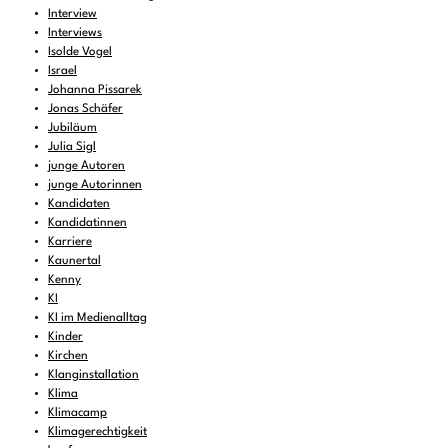
Interview
Interviews
Isolde Vogel
Israel
Johanna Pissarek
Jonas Schäfer
Jubiläum
Julia Sigl
junge Autoren
junge Autorinnen
Kandidaten
Kandidatinnen
Karriere
Kaunertal
Kenny
KI
KI im Medienalltag
Kinder
Kirchen
Klanginstallation
Klima
Klimacamp
Klimagerechtigkeit