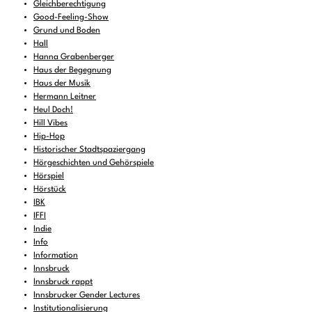
Gleichberechtigung
Good-Feeling-Show
Grund und Boden
Hall
Hanna Grabenberger
Haus der Begegnung
Haus der Musik
Hermann Leitner
Heul Doch!
Hill Vibes
Hip-Hop
Historischer Stadtspaziergang
Hörgeschichten und Gehörspiele
Hörspiel
Hörstück
IBK
IFFI
Indie
Info
Information
Innsbruck
Innsbruck rappt
Innsbrucker Gender Lectures
Institutionalisierung