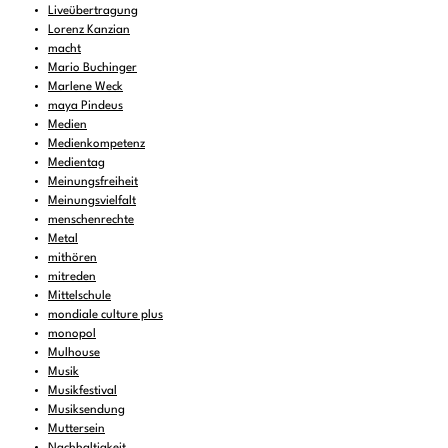
Liveübertragung
Lorenz Kanzian
macht
Mario Buchinger
Marlene Weck
maya Pindeus
Medien
Medienkompetenz
Medientag
Meinungsfreiheit
Meinungsvielfalt
menschenrechte
Metal
mithören
mitreden
Mittelschule
mondiale culture plus
monopol
Mulhouse
Musik
Musikfestival
Musiksendung
Muttersein
Nachhaltigkeit