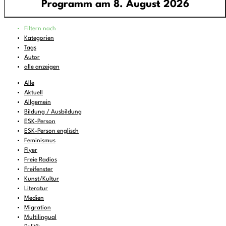
Programm am 8. August 2026
Programm
Filtern nach
00:00
-
01:00
FREIRAD Musik
Kategorien
Tags
01:00
-
06:00
Quiet is the new Loud
Autor
06:00
-
07:00
Sounds of Ukraine
alle anzeigen
07:00
-
08:00
DEMOCRACY NOW!
Alle
Aktuell
08:00
-
08:16
Vorgekostet
(wdh.)
Allgemein
Bildung / Ausbildung
08:16
-
09:00
Musik zum Aufstehen oder Liegenbleiben
ESK-Person
09:00
-
11:00
ReMix
(wdh.)
ESK-Person englisch
Feminismus
11:00
-
11:06
BBC News
Flyer
Freie Radios
11:06
-
12:00
FREIRAD Musik
Freifenster
12:00
Kunst/Kultur
-
13:00
Radio Stimme
Literatur
13:00
-
13:06
BBC News
Medien
Migration
13:06
-
14:00
FREIRAD Musik
Multilingual