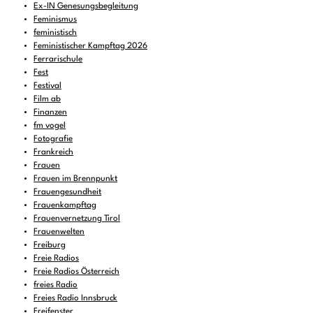
Ex-IN Genesungsbegleitung
Feminismus
feministisch
Feministischer Kampftag 2026
Ferrarischule
Fest
Festival
Film ab
Finanzen
fm vogel
Fotografie
Frankreich
Frauen
Frauen im Brennpunkt
Frauengesundheit
Frauenkampftag
Frauenvernetzung Tirol
Frauenwelten
Freiburg
Freie Radios
Freie Radios Österreich
freies Radio
Freies Radio Innsbruck
Freifenster