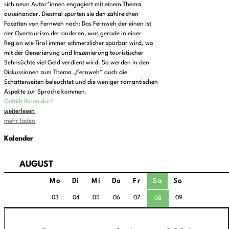
sich neun Autor*innen engagiert mit einem Thema
auseinander. Diesmal spürten sie den zahlreichen
Facetten von Fernweh nach: Das Fernweh der einen ist
der Overtourism der anderen, was gerade in einer
Region wie Tirol immer schmerzlicher spürbar wird, wo
mit der Generierung und Inszenierung touristischer
Sehnsüchte viel Geld verdient wird. So werden in den
Diskussionen zum Thema „Fernweh“ auch die
Schattenseiten beleuchtet und die weniger romantischen
Aspekte zur Sprache kommen.
Gefällt Ihnen das?
weiterlesen
mehr laden
Kalender
AUGUST
Mo
Di
Mi
Do
Fr
Sa
So
03
04
05
06
07
09
08