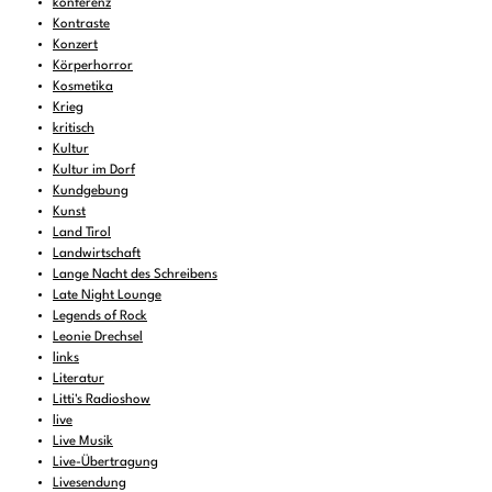
konferenz
Kontraste
Konzert
Körperhorror
Kosmetika
Krieg
kritisch
Kultur
Kultur im Dorf
Kundgebung
Kunst
Land Tirol
Landwirtschaft
Lange Nacht des Schreibens
Late Night Lounge
Legends of Rock
Leonie Drechsel
links
Literatur
Litti's Radioshow
live
Live Musik
Live-Übertragung
Livesendung