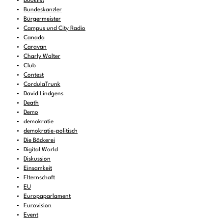
booklist
Bundeskanzler
Bürgermeister
Campus und City Radio
Canada
Caravan
Charly Walter
Club
Contest
CordulaTrunk
David Lindgens
Death
Demo
demokratie
demokratie-politisch
Die Bäckerei
Digital World
Diskussion
Einsamkeit
Elternschaft
EU
Europaparlament
Eurovision
Event