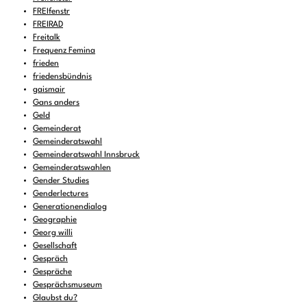
FREIfenstr
FREIRAD
Freitalk
Frequenz Femina
frieden
friedensbündnis
gaismair
Gans anders
Geld
Gemeinderat
Gemeinderatswahl
Gemeinderatswahl Innsbruck
Gemeinderatswahlen
Gender Studies
Genderlectures
Generationendialog
Geographie
Georg willi
Gesellschaft
Gespräch
Gespräche
Gesprächsmuseum
Glaubst du?