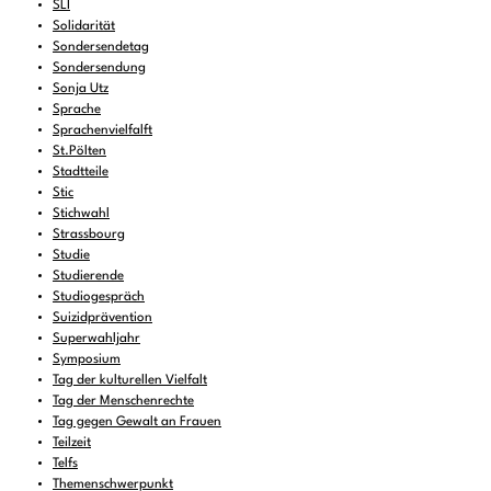
SLI
Solidarität
Sondersendetag
Sondersendung
Sonja Utz
Sprache
Sprachenvielfalft
St.Pölten
Stadtteile
Stic
Stichwahl
Strassbourg
Studie
Studierende
Studiogespräch
Suizidprävention
Superwahljahr
Symposium
Tag der kulturellen Vielfalt
Tag der Menschenrechte
Tag gegen Gewalt an Frauen
Teilzeit
Telfs
Themenschwerpunkt