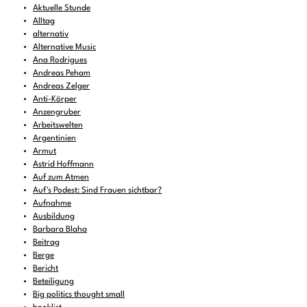
Aktuelle Stunde
Alltag
alternativ
Alternative Music
Ana Rodrigues
Andreas Peham
Andreas Zelger
Anti-Körper
Anzengruber
Arbeitswelten
Argentinien
Armut
Astrid Hoffmann
Auf zum Atmen
Auf's Podest: Sind Frauen sichtbar?
Aufnahme
Ausbildung
Barbara Blaha
Beitrag
Berge
Bericht
Beteiligung
Big politics thought small