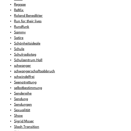
Reggae
ReMix
Roland Benedikter
Run for their lives
Rundfunk
Sammy
Satire
Schönheitsideale
Schule
Schulradiotag
Schulzentrum Hall
schwanger
schwangerschaftsabbruch
schwindelfrei
Seenotrettung
selbstbestimmung
Sendereihe
Sendung
Sendungen
Sexualität
Show
Sigrid Moser
Slash Transition