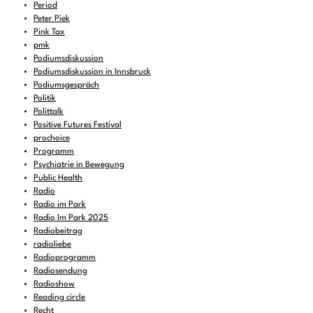
Period
Peter Piek
Pink Tax
pmk
Podiumsdiskussion
Podiumsdiskussion in Innsbruck
Podiumsgespräch
Politik
Polittalk
Positive Futures Festival
prochoice
Programm
Psychiatrie in Bewegung
Public Health
Radio
Radio im Park
Radio Im Park 2025
Radiobeitrag
radioliebe
Radioprogramm
Radiosendung
Radioshow
Reading circle
Recht