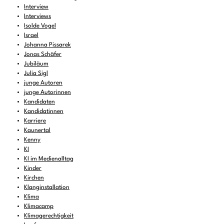
Interview
Interviews
Isolde Vogel
Israel
Johanna Pissarek
Jonas Schäfer
Jubiläum
Julia Sigl
junge Autoren
junge Autorinnen
Kandidaten
Kandidatinnen
Karriere
Kaunertal
Kenny
KI
KI im Medienalltag
Kinder
Kirchen
Klanginstallation
Klima
Klimacamp
Klimagerechtigkeit