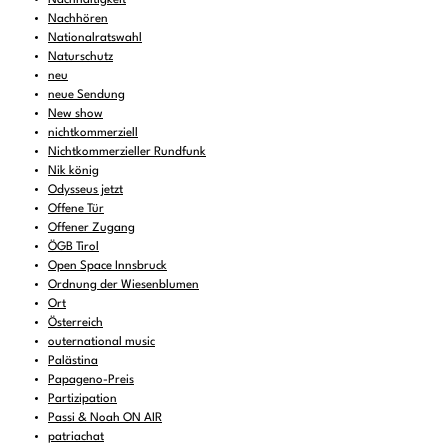
Nachhören
Nationalratswahl
Naturschutz
neu
neue Sendung
New show
nichtkommerziell
Nichtkommerzieller Rundfunk
Nik könig
Odysseus jetzt
Offene Tür
Offener Zugang
ÖGB Tirol
Open Space Innsbruck
Ordnung der Wiesenblumen
Ort
Österreich
outernational music
Palästina
Papageno-Preis
Partizipation
Passi & Noah ON AIR
patriachat