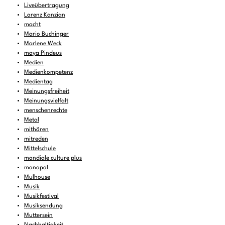
Liveübertragung
Lorenz Kanzian
macht
Mario Buchinger
Marlene Weck
maya Pindeus
Medien
Medienkompetenz
Medientag
Meinungsfreiheit
Meinungsvielfalt
menschenrechte
Metal
mithören
mitreden
Mittelschule
mondiale culture plus
monopol
Mulhouse
Musik
Musikfestival
Musiksendung
Muttersein
Nachhaltigkeit