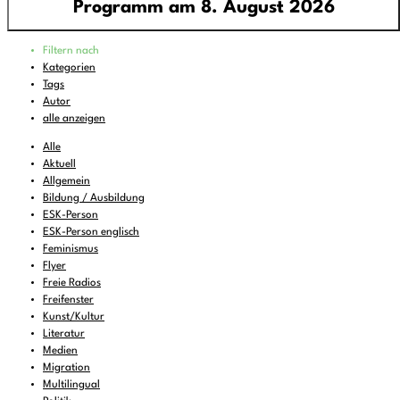
Programm am 8. August 2026
Programm
Filtern nach
00:00
-
01:00
FREIRAD Musik
Kategorien
Tags
01:00
-
06:00
Quiet is the new Loud
Autor
06:00
-
07:00
Sounds of Ukraine
alle anzeigen
07:00
-
08:00
DEMOCRACY NOW!
Alle
Aktuell
08:00
-
08:16
Vorgekostet
(wdh.)
Allgemein
Bildung / Ausbildung
08:16
-
09:00
Musik zum Aufstehen oder Liegenbleiben
ESK-Person
09:00
-
11:00
ReMix
(wdh.)
ESK-Person englisch
Feminismus
11:00
-
11:06
BBC News
Flyer
Freie Radios
11:06
-
12:00
FREIRAD Musik
Freifenster
12:00
Kunst/Kultur
-
13:00
Radio Stimme
Literatur
13:00
-
13:06
BBC News
Medien
Migration
13:06
-
14:00
FREIRAD Musik
Multilingual