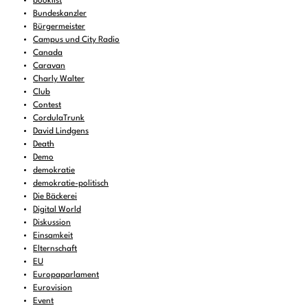
booklist
Bundeskanzler
Bürgermeister
Campus und City Radio
Canada
Caravan
Charly Walter
Club
Contest
CordulaTrunk
David Lindgens
Death
Demo
demokratie
demokratie-politisch
Die Bäckerei
Digital World
Diskussion
Einsamkeit
Elternschaft
EU
Europaparlament
Eurovision
Event