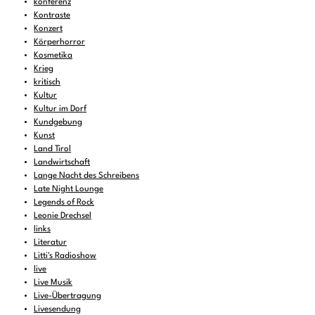
konferenz
Kontraste
Konzert
Körperhorror
Kosmetika
Krieg
kritisch
Kultur
Kultur im Dorf
Kundgebung
Kunst
Land Tirol
Landwirtschaft
Lange Nacht des Schreibens
Late Night Lounge
Legends of Rock
Leonie Drechsel
links
Literatur
Litti's Radioshow
live
Live Musik
Live-Übertragung
Livesendung