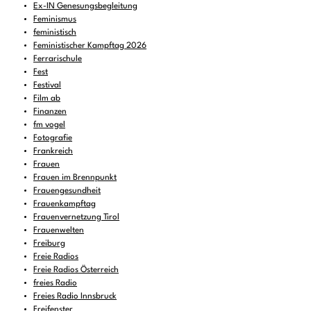
Ex-IN Genesungsbegleitung
Feminismus
feministisch
Feministischer Kampftag 2026
Ferrarischule
Fest
Festival
Film ab
Finanzen
fm vogel
Fotografie
Frankreich
Frauen
Frauen im Brennpunkt
Frauengesundheit
Frauenkampftag
Frauenvernetzung Tirol
Frauenwelten
Freiburg
Freie Radios
Freie Radios Österreich
freies Radio
Freies Radio Innsbruck
Freifenster