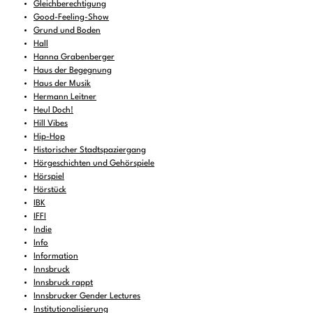
Gleichberechtigung
Good-Feeling-Show
Grund und Boden
Hall
Hanna Grabenberger
Haus der Begegnung
Haus der Musik
Hermann Leitner
Heul Doch!
Hill Vibes
Hip-Hop
Historischer Stadtspaziergang
Hörgeschichten und Gehörspiele
Hörspiel
Hörstück
IBK
IFFI
Indie
Info
Information
Innsbruck
Innsbruck rappt
Innsbrucker Gender Lectures
Institutionalisierung