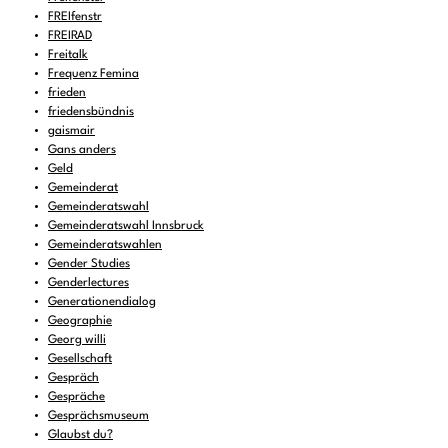
FREIfenstr
FREIRAD
Freitalk
Frequenz Femina
frieden
friedensbündnis
gaismair
Gans anders
Geld
Gemeinderat
Gemeinderatswahl
Gemeinderatswahl Innsbruck
Gemeinderatswahlen
Gender Studies
Genderlectures
Generationendialog
Geographie
Georg willi
Gesellschaft
Gespräch
Gespräche
Gesprächsmuseum
Glaubst du?