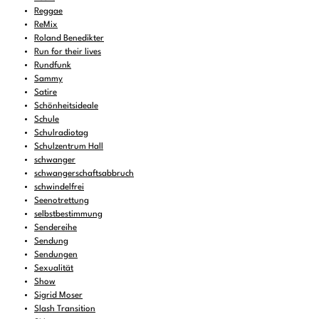
Reggae
ReMix
Roland Benedikter
Run for their lives
Rundfunk
Sammy
Satire
Schönheitsideale
Schule
Schulradiotag
Schulzentrum Hall
schwanger
schwangerschaftsabbruch
schwindelfrei
Seenotrettung
selbstbestimmung
Sendereihe
Sendung
Sendungen
Sexualität
Show
Sigrid Moser
Slash Transition