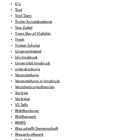
ti*n
Tirol
Tirol Slam
Tiroler Kunstakademie
Tom Zabel
Trans Day of Visibility
Trash
Tristan Schulze
Ungerechtigkeit
Uni Innsbruck
Universität Innsbruck
unterdrückung
Veranstaltung
Veranstaltung in Innsbruck
Verschwörungstheorien
Vortrag
Vorträge
VS Telfs
Wahlkonturen
Waltherpark
WAMS
Was schafft Gemeinschaft
Wasserkraftwerk