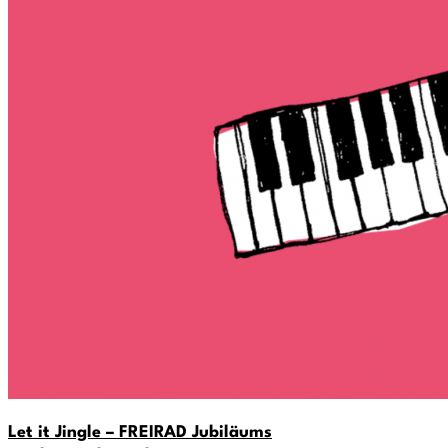
Let it Jingle – FREIRAD Jubiläums