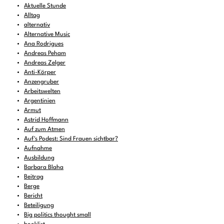
Aktuelle Stunde
Alltag
alternativ
Alternative Music
Ana Rodrigues
Andreas Peham
Andreas Zelger
Anti-Körper
Anzengruber
Arbeitswelten
Argentinien
Armut
Astrid Hoffmann
Auf zum Atmen
Auf's Podest: Sind Frauen sichtbar?
Aufnahme
Ausbildung
Barbara Blaha
Beitrag
Berge
Bericht
Beteiligung
Big politics thought small