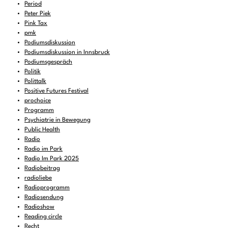
Period
Peter Piek
Pink Tax
pmk
Podiumsdiskussion
Podiumsdiskussion in Innsbruck
Podiumsgespräch
Politik
Polittalk
Positive Futures Festival
prochoice
Programm
Psychiatrie in Bewegung
Public Health
Radio
Radio im Park
Radio Im Park 2025
Radiobeitrag
radioliebe
Radioprogramm
Radiosendung
Radioshow
Reading circle
Recht