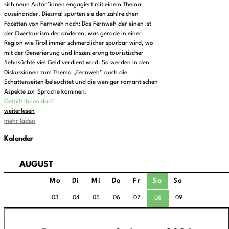
sich neun Autor*innen engagiert mit einem Thema
auseinander. Diesmal spürten sie den zahlreichen
Facetten von Fernweh nach: Das Fernweh der einen ist
der Overtourism der anderen, was gerade in einer
Region wie Tirol immer schmerzlicher spürbar wird, wo
mit der Generierung und Inszenierung touristischer
Sehnsüchte viel Geld verdient wird. So werden in den
Diskussionen zum Thema „Fernweh“ auch die
Schattenseiten beleuchtet und die weniger romantischen
Aspekte zur Sprache kommen.
Gefällt Ihnen das?
weiterlesen
mehr laden
Kalender
AUGUST
Mo
Di
Mi
Do
Fr
Sa
So
03
04
05
06
07
09
08