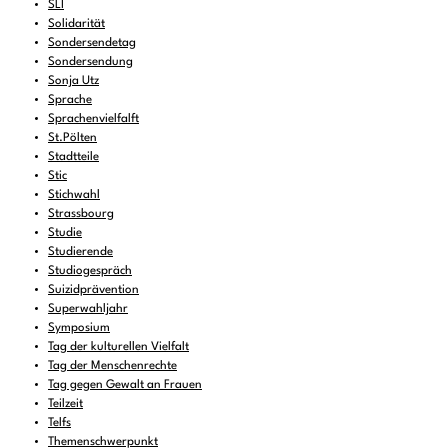
SLI
Solidarität
Sondersendetag
Sondersendung
Sonja Utz
Sprache
Sprachenvielfalft
St.Pölten
Stadtteile
Stic
Stichwahl
Strassbourg
Studie
Studierende
Studiogespräch
Suizidprävention
Superwahljahr
Symposium
Tag der kulturellen Vielfalt
Tag der Menschenrechte
Tag gegen Gewalt an Frauen
Teilzeit
Telfs
Themenschwerpunkt