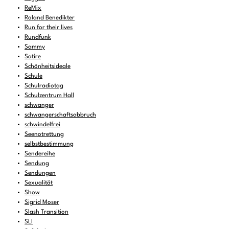
ReMix
Roland Benedikter
Run for their lives
Rundfunk
Sammy
Satire
Schönheitsideale
Schule
Schulradiotag
Schulzentrum Hall
schwanger
schwangerschaftsabbruch
schwindelfrei
Seenotrettung
selbstbestimmung
Sendereihe
Sendung
Sendungen
Sexualität
Show
Sigrid Moser
Slash Transition
SLI