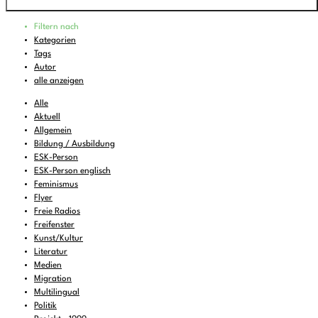
Programm
Filtern nach
00:00
-
02:00
Šok
Kategorien
Tags
Back from the Grave - 1960s psychedelic and
02:00
-
04:00
Autor
garage rock
alle anzeigen
04:00
-
06:00
Kick out the Jams
Alle
06:00
-
07:00
Feines zum Liegenbleiben
Aktuell
Allgemein
07:00
-
08:00
Klubrádió
Bildung / Ausbildung
08:00
-
08:30
KulturTon
(wdh.)
ESK-Person
ESK-Person englisch
08:30
-
09:00
Musik zum Aufstehen oder Liegenbleiben
Feminismus
Flyer
09:00
-
11:00
FREIRAD Musik
Freie Radios
11:00
Freifenster
-
11:06
BBC News
Kunst/Kultur
11:06
-
12:00
FREIRAD Musik
Literatur
Medien
12:00
-
13:00
Radio Dispositiv
Migration
Multilingual
13:00
-
13:06
BBC News
Politik
13:06
-
13:30
Around the World