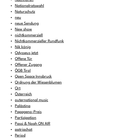
Nationalratswahl
Naturschutz
neu
neue Sendung
New show
nichtkommerziell
Nichtkommerzieller Rundfunk
Nik könig
Odysseus jetzt
Offene Tür
Offener Zugang
ÖGB Tirol
Open Space Innsbruck
Ordnung der Wiesenblumen
Ort
Österreich
outernational music
Palästina
Papageno-Preis
Partizipation
Passi & Noah ON AIR
patriachat
Period