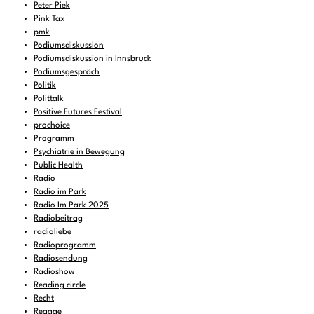
Peter Piek
Pink Tax
pmk
Podiumsdiskussion
Podiumsdiskussion in Innsbruck
Podiumsgespräch
Politik
Polittalk
Positive Futures Festival
prochoice
Programm
Psychiatrie in Bewegung
Public Health
Radio
Radio im Park
Radio Im Park 2025
Radiobeitrag
radioliebe
Radioprogramm
Radiosendung
Radioshow
Reading circle
Recht
Reggae