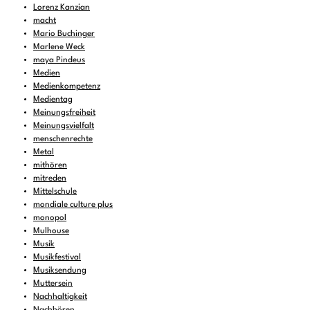
Lorenz Kanzian
macht
Mario Buchinger
Marlene Weck
maya Pindeus
Medien
Medienkompetenz
Medientag
Meinungsfreiheit
Meinungsvielfalt
menschenrechte
Metal
mithören
mitreden
Mittelschule
mondiale culture plus
monopol
Mulhouse
Musik
Musikfestival
Musiksendung
Muttersein
Nachhaltigkeit
Nachhören