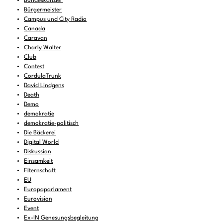
Bundeskanzler
Bürgermeister
Campus und City Radio
Canada
Caravan
Charly Walter
Club
Contest
CordulaTrunk
David Lindgens
Death
Demo
demokratie
demokratie-politisch
Die Bäckerei
Digital World
Diskussion
Einsamkeit
Elternschaft
EU
Europaparlament
Eurovision
Event
Ex-IN Genesungsbegleitung