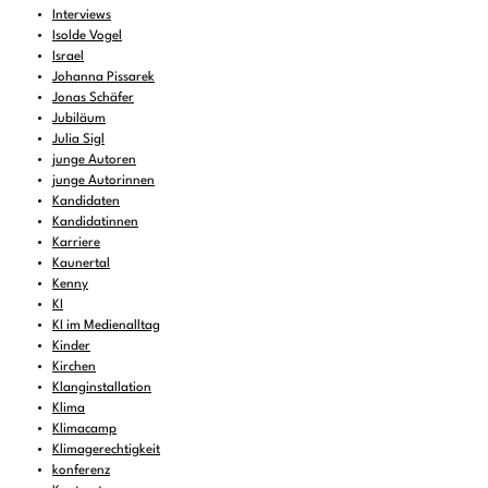
Interviews
Isolde Vogel
Israel
Johanna Pissarek
Jonas Schäfer
Jubiläum
Julia Sigl
junge Autoren
junge Autorinnen
Kandidaten
Kandidatinnen
Karriere
Kaunertal
Kenny
KI
KI im Medienalltag
Kinder
Kirchen
Klanginstallation
Klima
Klimacamp
Klimagerechtigkeit
konferenz