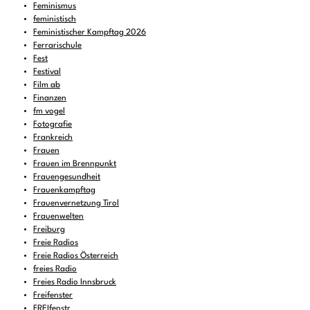
Feminismus
feministisch
Feministischer Kampftag 2026
Ferrarischule
Fest
Festival
Film ab
Finanzen
fm vogel
Fotografie
Frankreich
Frauen
Frauen im Brennpunkt
Frauengesundheit
Frauenkampftag
Frauenvernetzung Tirol
Frauenwelten
Freiburg
Freie Radios
Freie Radios Österreich
freies Radio
Freies Radio Innsbruck
Freifenster
FREIfenstr