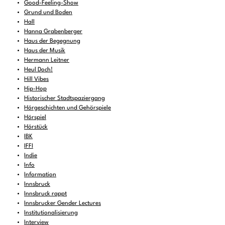
Good-Feeling-Show
Grund und Boden
Hall
Hanna Grabenberger
Haus der Begegnung
Haus der Musik
Hermann Leitner
Heul Doch!
Hill Vibes
Hip-Hop
Historischer Stadtspaziergang
Hörgeschichten und Gehörspiele
Hörspiel
Hörstück
IBK
IFFI
Indie
Info
Information
Innsbruck
Innsbruck rappt
Innsbrucker Gender Lectures
Institutionalisierung
Interview