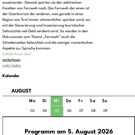
auseinander. Diesmal spürten sie den zahlreichen
Facetten von Fernweh nach: Das Fernweh der einen ist
der Overtourism der anderen, was gerade in einer
Region wie Tirol immer schmerzlicher spürbar wird, wo
mit der Generierung und Inszenierung touristischer
Sehnsüchte viel Geld verdient wird. So werden in den
Diskussionen zum Thema „Fernweh“ auch die
Schattenseiten beleuchtet und die weniger romantischen
Aspekte zur Sprache kommen.
Gefällt Ihnen das?
weiterlesen
mehr laden
Kalender
AUGUST
Mo
Di
Mi
Do
Fr
Sa
So
03
04
06
07
08
09
05
Programm am 5. August 2026