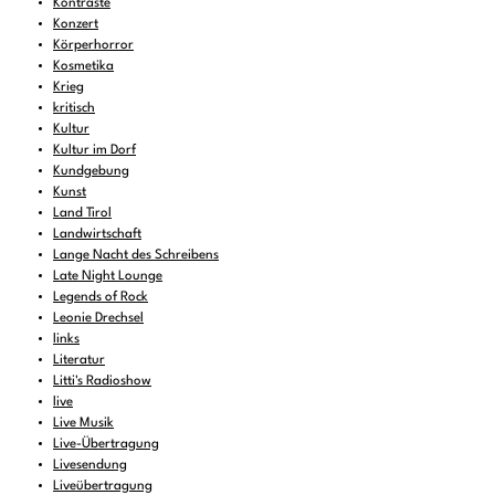
Kontraste
Konzert
Körperhorror
Kosmetika
Krieg
kritisch
Kultur
Kultur im Dorf
Kundgebung
Kunst
Land Tirol
Landwirtschaft
Lange Nacht des Schreibens
Late Night Lounge
Legends of Rock
Leonie Drechsel
links
Literatur
Litti's Radioshow
live
Live Musik
Live-Übertragung
Livesendung
Liveübertragung