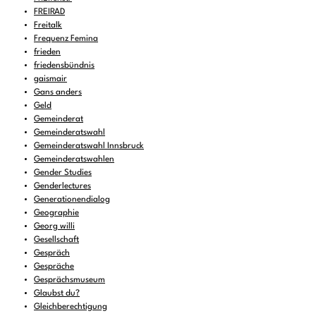
FREIRAD
Freitalk
Frequenz Femina
frieden
friedensbündnis
gaismair
Gans anders
Geld
Gemeinderat
Gemeinderatswahl
Gemeinderatswahl Innsbruck
Gemeinderatswahlen
Gender Studies
Genderlectures
Generationendialog
Geographie
Georg willi
Gesellschaft
Gespräch
Gespräche
Gesprächsmuseum
Glaubst du?
Gleichberechtigung