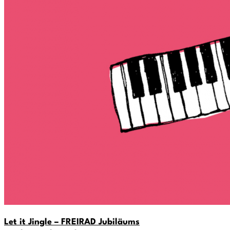
Let it Jingle – FREIRAD Jubiläums