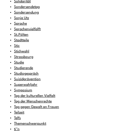
Solidarität
Sondersendetag
Sondersendung
Sonja Utz
Sprache
Sprachenvielfalft
St.Pölten
Stadtteile
Stic
Stichwahl
Strassbourg
Studie
Studierende
Studiogespräch
Suizidprävention
Superwahljahr
Symposium
Tag der kulturellen Vielfalt
Tag der Menschenrechte
Tag gegen Gewalt an Frauen
Teilzeit
Telfs
Themenschwerpunkt
ti*n