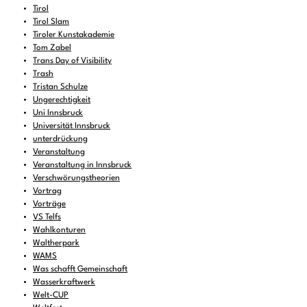
Tirol
Tirol Slam
Tiroler Kunstakademie
Tom Zabel
Trans Day of Visibility
Trash
Tristan Schulze
Ungerechtigkeit
Uni Innsbruck
Universität Innsbruck
unterdrückung
Veranstaltung
Veranstaltung in Innsbruck
Verschwörungstheorien
Vortrag
Vorträge
VS Telfs
Wahlkonturen
Waltherpark
WAMS
Was schafft Gemeinschaft
Wasserkraftwerk
Welt-CUP