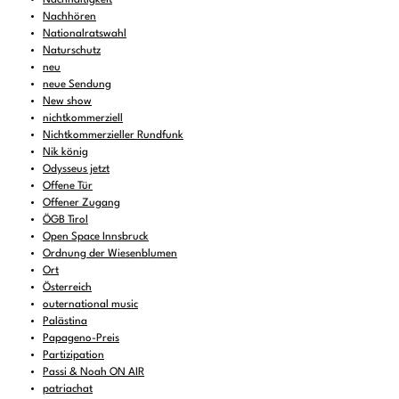
Nachhören
Nationalratswahl
Naturschutz
neu
neue Sendung
New show
nichtkommerziell
Nichtkommerzieller Rundfunk
Nik könig
Odysseus jetzt
Offene Tür
Offener Zugang
ÖGB Tirol
Open Space Innsbruck
Ordnung der Wiesenblumen
Ort
Österreich
outernational music
Palästina
Papageno-Preis
Partizipation
Passi & Noah ON AIR
patriachat