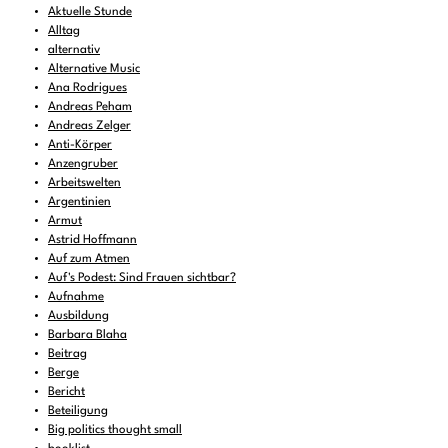
Aktuelle Stunde
Alltag
alternativ
Alternative Music
Ana Rodrigues
Andreas Peham
Andreas Zelger
Anti-Körper
Anzengruber
Arbeitswelten
Argentinien
Armut
Astrid Hoffmann
Auf zum Atmen
Auf's Podest: Sind Frauen sichtbar?
Aufnahme
Ausbildung
Barbara Blaha
Beitrag
Berge
Bericht
Beteiligung
Big politics thought small