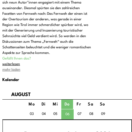
sich neun Autor*innen engagiert mit einem Thema
auseinander. Diesmal spürten sie den zahlreichen
Facetten von Fernweh nach: Das Fernweh der einen ist
der Overtourism der anderen, was gerade in einer
Region wie Tirol immer schmerzlicher spürbar wird, wo
mit der Generierung und Inszenierung touristischer
Sehnsüchte viel Geld verdient wird. So werden in den
Diskussionen zum Thema „Fernweh“ auch die
Schattenseiten beleuchtet und die weniger romantischen
Aspekte zur Sprache kommen.
Gefällt Ihnen das?
weiterlesen
mehr laden
Kalender
AUGUST
Mo
Di
Mi
Do
Fr
Sa
So
03
04
05
07
08
09
06