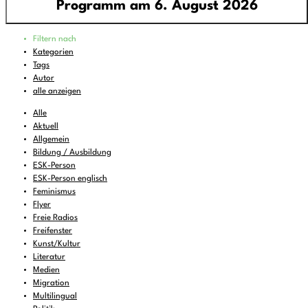
Programm am 6. August 2026
Programm
Filtern nach
00:00
-
01:45
Home is where good music plays
Kategorien
Tags
01:45
-
04:00
Wasabi Fever
Autor
04:00
-
06:00
The Eclectic Electric
alle anzeigen
06:00
-
07:00
Feines zum Liegenbleiben
Alle
Aktuell
07:00
-
08:00
DEMOCRACY NOW!
Allgemein
Bildung / Ausbildung
08:00
-
08:30
KulturTon
(wdh.)
ESK-Person
08:30
-
09:00
Musik zum Aufstehen oder Liegenbleiben
ESK-Person englisch
Feminismus
09:00
-
11:00
FREIRAD Musik
Flyer
Freie Radios
11:00
-
11:06
BBC News
Freifenster
11:06
Kunst/Kultur
-
12:00
FREIRAD Musik
Literatur
12:00
-
13:00
FALTER Radio
Medien
Migration
13:00
-
13:06
BBC News
Multilingual