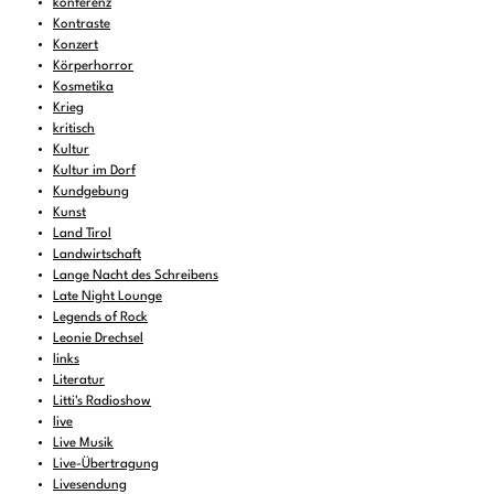
konferenz
Kontraste
Konzert
Körperhorror
Kosmetika
Krieg
kritisch
Kultur
Kultur im Dorf
Kundgebung
Kunst
Land Tirol
Landwirtschaft
Lange Nacht des Schreibens
Late Night Lounge
Legends of Rock
Leonie Drechsel
links
Literatur
Litti's Radioshow
live
Live Musik
Live-Übertragung
Livesendung