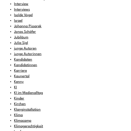
Interview
Interviews
Isolde Vogel
Israel
Johanna Pissarek
Jonas Schäfer
Jubiläum
Julia Sigl
junge Autoren
junge Autorinnen
Kandidaten
Kandidatinnen
Karriere
Kaunertal
Kenny
KI
KI im Medienalltag
Kinder
Kirchen
Klanginstallation
Klima
Klimacamp
Klimagerechtigkeit