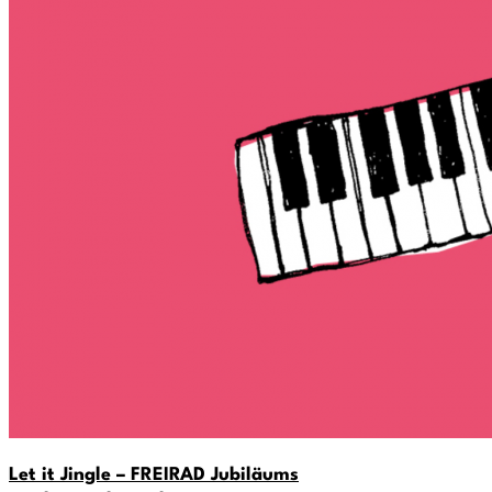
Let it Jingle – FREIRAD Jubiläums