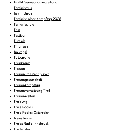
Ex-IN Genesungsbegleitung
Feminismus
feministisch
Feministischer Kampftag 2026
Ferrarischule
Fest
Festival
Film ab
Finanzen
fm vogel
Fotografie
Frankreich
Frauen
Frauen im Brennpunkt
Frauengesundheit
Frauenkampftag
Frauenvernetzung Tirol
Frauenwelten
Freiburg
Freie Radios
Freie Radios Österreich
freies Radio
Freies Radio Innsbruck
Freifenster