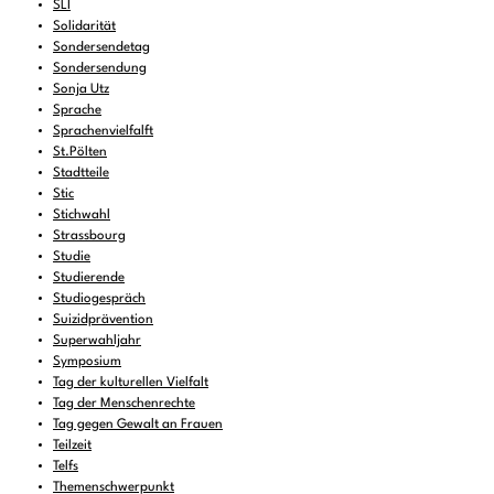
SLI
Solidarität
Sondersendetag
Sondersendung
Sonja Utz
Sprache
Sprachenvielfalft
St.Pölten
Stadtteile
Stic
Stichwahl
Strassbourg
Studie
Studierende
Studiogespräch
Suizidprävention
Superwahljahr
Symposium
Tag der kulturellen Vielfalt
Tag der Menschenrechte
Tag gegen Gewalt an Frauen
Teilzeit
Telfs
Themenschwerpunkt