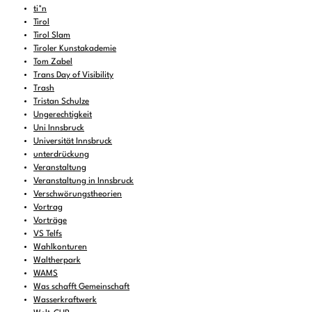
ti*n
Tirol
Tirol Slam
Tiroler Kunstakademie
Tom Zabel
Trans Day of Visibility
Trash
Tristan Schulze
Ungerechtigkeit
Uni Innsbruck
Universität Innsbruck
unterdrückung
Veranstaltung
Veranstaltung in Innsbruck
Verschwörungstheorien
Vortrag
Vorträge
VS Telfs
Wahlkonturen
Waltherpark
WAMS
Was schafft Gemeinschaft
Wasserkraftwerk