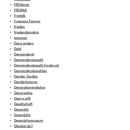
FREIfenstr
FREIRAD
Freitalk
Frequenz Femina
frieden
friedensbündnis
gaismair
Gans anders
Geld
Gemeinderat
Gemeinderatswahl
Gemeinderatswahl Innsbruck
Gemeinderatswahlen
Gender Studies
Genderlectures
Generationendialog
Geographie
Georg willi
Gesellschaft
Gespräch
Gespräche
Gesprächsmuseum
Glaubst du?