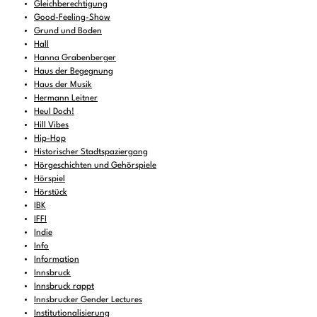
Gleichberechtigung
Good-Feeling-Show
Grund und Boden
Hall
Hanna Grabenberger
Haus der Begegnung
Haus der Musik
Hermann Leitner
Heul Doch!
Hill Vibes
Hip-Hop
Historischer Stadtspaziergang
Hörgeschichten und Gehörspiele
Hörspiel
Hörstück
IBK
IFFI
Indie
Info
Information
Innsbruck
Innsbruck rappt
Innsbrucker Gender Lectures
Institutionalisierung