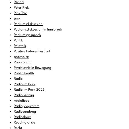
Period
Peter Piek
Pink Tax
pmk
Podiumsdiskussion
Podiumsdiskussion in Innsbruck
Podiumsgespräch
Politik
Polittalk
Positive Futures Festival
prochoice
Programm
Psychiatrie in Bewegung
Public Health
Radio
Radio im Park
Radio Im Park 2025
Radiobeitrag
radioliebe
Radioprogramm
Radiosendung
Radioshow
Reading circle
Recht