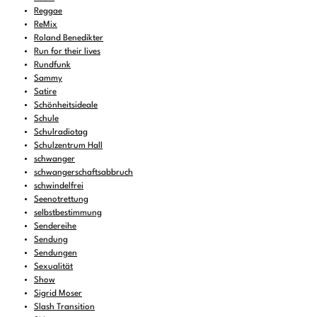
Reggae
ReMix
Roland Benedikter
Run for their lives
Rundfunk
Sammy
Satire
Schönheitsideale
Schule
Schulradiotag
Schulzentrum Hall
schwanger
schwangerschaftsabbruch
schwindelfrei
Seenotrettung
selbstbestimmung
Sendereihe
Sendung
Sendungen
Sexualität
Show
Sigrid Moser
Slash Transition