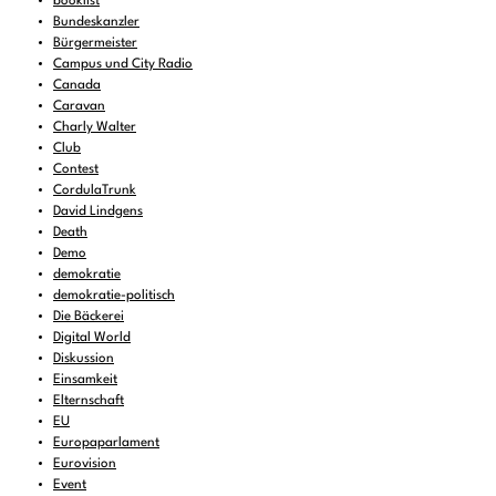
booklist
Bundeskanzler
Bürgermeister
Campus und City Radio
Canada
Caravan
Charly Walter
Club
Contest
CordulaTrunk
David Lindgens
Death
Demo
demokratie
demokratie-politisch
Die Bäckerei
Digital World
Diskussion
Einsamkeit
Elternschaft
EU
Europaparlament
Eurovision
Event