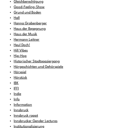
Gleichberechtigung
Good-Feeling-Show
Grund und Boden
Hall
Hanna Grabenberger
Haus der Begegnung
Haus der Musik
Hermann Leitner
Heul Doch!
Hill Vibes
Hip-Hop
Historischer Stadtspaziergang
Hörgeschichten und Gehörspiele
Hörspiel
Hörstück
IBK
IFFI
Indie
Info
Information
Innsbruck
Innsbruck rappt
Innsbrucker Gender Lectures
Institutionalisierung