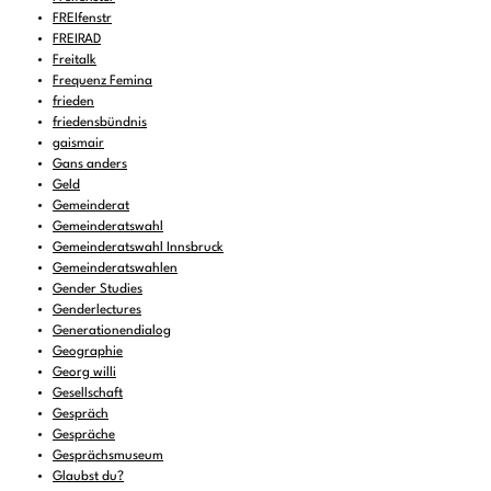
FREIfenstr
FREIRAD
Freitalk
Frequenz Femina
frieden
friedensbündnis
gaismair
Gans anders
Geld
Gemeinderat
Gemeinderatswahl
Gemeinderatswahl Innsbruck
Gemeinderatswahlen
Gender Studies
Genderlectures
Generationendialog
Geographie
Georg willi
Gesellschaft
Gespräch
Gespräche
Gesprächsmuseum
Glaubst du?