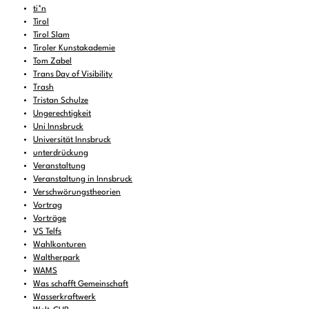
ti*n
Tirol
Tirol Slam
Tiroler Kunstakademie
Tom Zabel
Trans Day of Visibility
Trash
Tristan Schulze
Ungerechtigkeit
Uni Innsbruck
Universität Innsbruck
unterdrückung
Veranstaltung
Veranstaltung in Innsbruck
Verschwörungstheorien
Vortrag
Vorträge
VS Telfs
Wahlkonturen
Waltherpark
WAMS
Was schafft Gemeinschaft
Wasserkraftwerk