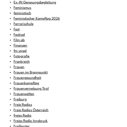
Ex-IN Genesungsbegleitung
Feminismus
feministisch
Feministischer Kampftag 2026
Ferrarischule
Fest
Festival
Film ab
Finanzen
fm vogel
Fotografie
Frankreich
Frauen
Frauen im Brennpunkt
Frauengesundheit
Frauenkampftag
Frauenvernetzung Tirol
Frauenwelten
Freiburg
Freie Radios
Freie Radios Österreich
freies Radio
Freies Radio Innsbruck
Freifenster