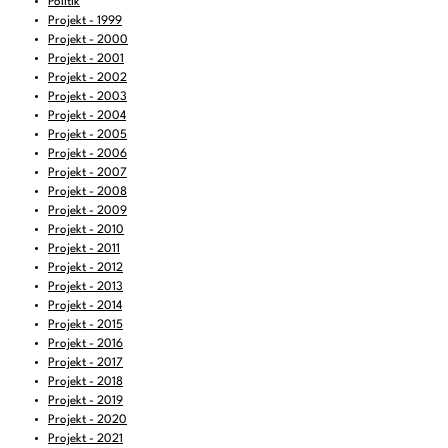
Politik
14:00
-
15:00
Open Art
Projekt - 1999
Representation matters. Celebrating female
Projekt - 2000
15:00
-
16:00
artists
Projekt - 2001
Projekt - 2002
16:00
-
17:00
Notre foi
Projekt - 2003
17:00
-
18:00
Wasabi Fever
Projekt - 2004
Projekt - 2005
18:00
-
19:00
Fresh Music Radio
Projekt - 2006
Projekt - 2007
19:00
-
20:00
mondiale culture plus - Kultur aus aller Welt
Projekt - 2008
20:00
-
21:00
Geburtskanal
Projekt - 2009
Projekt - 2010
21:00
-
23:00
FREIRAD Musik
Projekt - 2011
Projekt - 2012
23:00
-
00:00
#Nachtigall - Musik aus dem Briefkasten
Projekt - 2013
Projekt - 2014
Projekt - 2015
Projekt - 2016
Projekt - 2017
Projekt - 2018
Projekt - 2019
Projekt - 2020
Projekt - 2021