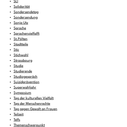
SLI
Solidarität
Sondersendetag
Sondersendung
Sonja Utz
Sprache
Sprachenvielfalft
St.Pölten
Stadtteile
Stic
Stichwahl
Strassbourg
Studie
Studierende
Studiogespräch
Suizidprävention
Superwahljahr
Symposium
Tag der kulturellen Vielfalt
Tag der Menschenrechte
Tag gegen Gewalt an Frauen
Teilzeit
Telfs
Themenschwerpunkt