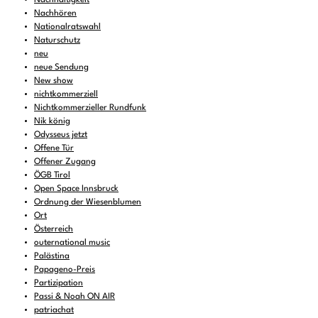
Nachhören
Nationalratswahl
Naturschutz
neu
neue Sendung
New show
nichtkommerziell
Nichtkommerzieller Rundfunk
Nik könig
Odysseus jetzt
Offene Tür
Offener Zugang
ÖGB Tirol
Open Space Innsbruck
Ordnung der Wiesenblumen
Ort
Österreich
outernational music
Palästina
Papageno-Preis
Partizipation
Passi & Noah ON AIR
patriachat