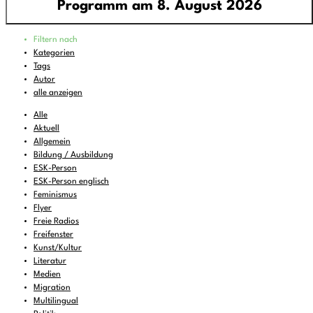
Programm am 8. August 2026
Programm
Filtern nach
00:00
-
01:00
FREIRAD Musik
Kategorien
Tags
01:00
-
06:00
Quiet is the new Loud
Autor
06:00
-
07:00
Sounds of Ukraine
alle anzeigen
07:00
-
08:00
DEMOCRACY NOW!
Alle
Aktuell
08:00
-
08:16
Vorgekostet
(wdh.)
Allgemein
Bildung / Ausbildung
08:16
-
09:00
Musik zum Aufstehen oder Liegenbleiben
ESK-Person
09:00
-
11:00
ReMix
(wdh.)
ESK-Person englisch
Feminismus
11:00
-
11:06
BBC News
Flyer
Freie Radios
11:06
-
12:00
FREIRAD Musik
Freifenster
12:00
Kunst/Kultur
-
13:00
Radio Stimme
Literatur
13:00
-
13:06
BBC News
Medien
Migration
13:06
-
14:00
FREIRAD Musik
Multilingual