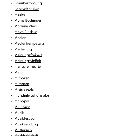
Liveübertragung
Lorenz Kanzian
macht
Mario Buchinger
Marlene Weck
maya Pindeus
Medien
Medienkompetenz
Medientag
Meinungsfreiheit
Meinungsvielfalt
menschenrechte
Metal
mithören
mitreden
Mittelschule
mondiale culture plus
monopol
Mulhouse
Musik
Musikfestival
Musiksendung
Muttersein
Nachhaltigkeit