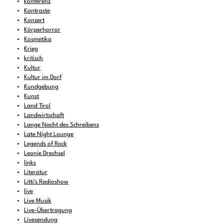
konferenz
Kontraste
Konzert
Körperhorror
Kosmetika
Krieg
kritisch
Kultur
Kultur im Dorf
Kundgebung
Kunst
Land Tirol
Landwirtschaft
Lange Nacht des Schreibens
Late Night Lounge
Legends of Rock
Leonie Drechsel
links
Literatur
Litti's Radioshow
live
Live Musik
Live-Übertragung
Livesendung