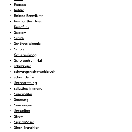
Reggae
ReMix
Roland Benedikter
Run for their lives
Rundfunk
Sammy
Satire
Schönheitsideale
Schule
Schulradiotag
Schulzentrum Hall
schwanger
schwangerschaftsabbruch
schwindelfrei
Seenotrettung
selbstbestimmung
Sendereihe
Sendung
Sendungen
Sexualität
Show
Sigrid Moser
Slash Transition