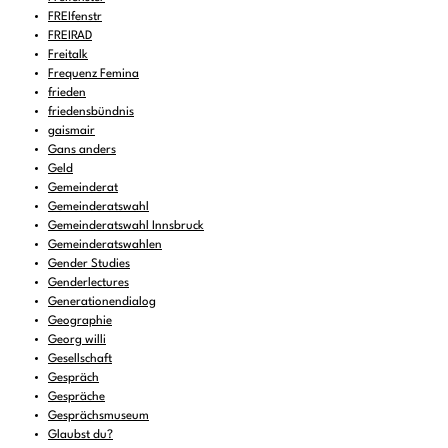
FREIfenstr
FREIRAD
Freitalk
Frequenz Femina
frieden
friedensbündnis
gaismair
Gans anders
Geld
Gemeinderat
Gemeinderatswahl
Gemeinderatswahl Innsbruck
Gemeinderatswahlen
Gender Studies
Genderlectures
Generationendialog
Geographie
Georg willi
Gesellschaft
Gespräch
Gespräche
Gesprächsmuseum
Glaubst du?