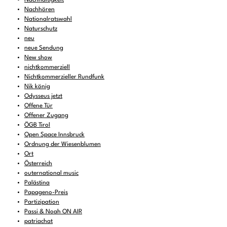
Nachhören
Nationalratswahl
Naturschutz
neu
neue Sendung
New show
nichtkommerziell
Nichtkommerzieller Rundfunk
Nik könig
Odysseus jetzt
Offene Tür
Offener Zugang
ÖGB Tirol
Open Space Innsbruck
Ordnung der Wiesenblumen
Ort
Österreich
outernational music
Palästina
Papageno-Preis
Partizipation
Passi & Noah ON AIR
patriachat