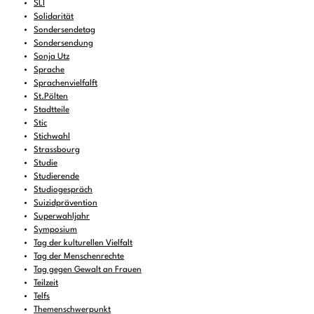
SLI
Solidarität
Sondersendetag
Sondersendung
Sonja Utz
Sprache
Sprachenvielfalft
St.Pölten
Stadtteile
Stic
Stichwahl
Strassbourg
Studie
Studierende
Studiogespräch
Suizidprävention
Superwahljahr
Symposium
Tag der kulturellen Vielfalt
Tag der Menschenrechte
Tag gegen Gewalt an Frauen
Teilzeit
Telfs
Themenschwerpunkt