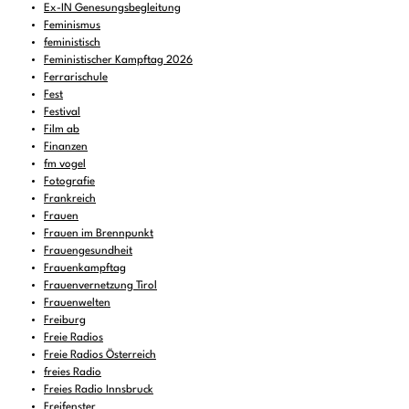
Ex-IN Genesungsbegleitung
Feminismus
feministisch
Feministischer Kampftag 2026
Ferrarischule
Fest
Festival
Film ab
Finanzen
fm vogel
Fotografie
Frankreich
Frauen
Frauen im Brennpunkt
Frauengesundheit
Frauenkampftag
Frauenvernetzung Tirol
Frauenwelten
Freiburg
Freie Radios
Freie Radios Österreich
freies Radio
Freies Radio Innsbruck
Freifenster