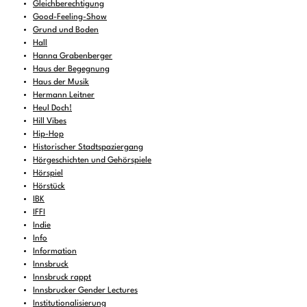
Gleichberechtigung
Good-Feeling-Show
Grund und Boden
Hall
Hanna Grabenberger
Haus der Begegnung
Haus der Musik
Hermann Leitner
Heul Doch!
Hill Vibes
Hip-Hop
Historischer Stadtspaziergang
Hörgeschichten und Gehörspiele
Hörspiel
Hörstück
IBK
IFFI
Indie
Info
Information
Innsbruck
Innsbruck rappt
Innsbrucker Gender Lectures
Institutionalisierung