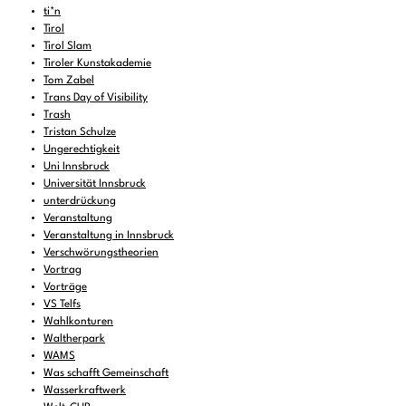
ti*n
Tirol
Tirol Slam
Tiroler Kunstakademie
Tom Zabel
Trans Day of Visibility
Trash
Tristan Schulze
Ungerechtigkeit
Uni Innsbruck
Universität Innsbruck
unterdrückung
Veranstaltung
Veranstaltung in Innsbruck
Verschwörungstheorien
Vortrag
Vorträge
VS Telfs
Wahlkonturen
Waltherpark
WAMS
Was schafft Gemeinschaft
Wasserkraftwerk