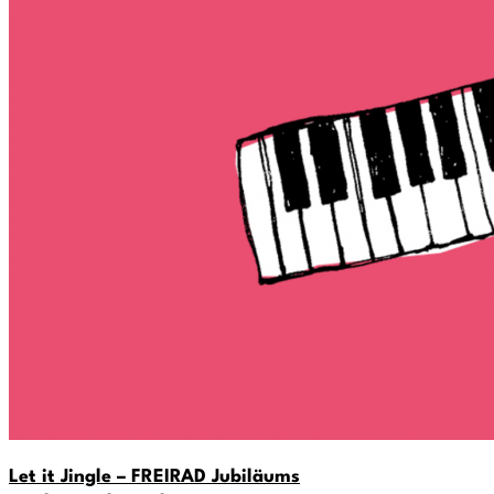
Let it Jingle – FREIRAD Jubiläums