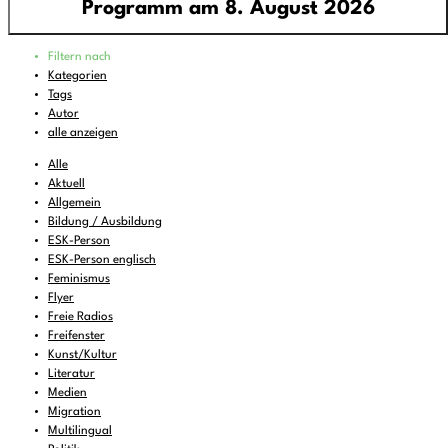
Programm am 8. August 2026
Programm
Filtern nach
00:00
-
01:00
FREIRAD Musik
Kategorien
Tags
01:00
-
06:00
Quiet is the new Loud
Autor
06:00
-
07:00
Sounds of Ukraine
alle anzeigen
07:00
-
08:00
DEMOCRACY NOW!
Alle
Aktuell
08:00
-
08:16
Vorgekostet
(wdh.)
Allgemein
Bildung / Ausbildung
08:16
-
09:00
Musik zum Aufstehen oder Liegenbleiben
ESK-Person
09:00
-
11:00
ReMix
(wdh.)
ESK-Person englisch
Feminismus
11:00
-
11:06
BBC News
Flyer
Freie Radios
11:06
-
12:00
FREIRAD Musik
Freifenster
12:00
Kunst/Kultur
-
13:00
Radio Stimme
Literatur
13:00
-
13:06
BBC News
Medien
Migration
13:06
-
14:00
FREIRAD Musik
Multilingual