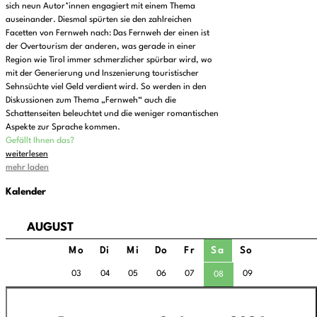
sich neun Autor*innen engagiert mit einem Thema
auseinander. Diesmal spürten sie den zahlreichen
Facetten von Fernweh nach: Das Fernweh der einen ist
der Overtourism der anderen, was gerade in einer
Region wie Tirol immer schmerzlicher spürbar wird, wo
mit der Generierung und Inszenierung touristischer
Sehnsüchte viel Geld verdient wird. So werden in den
Diskussionen zum Thema „Fernweh“ auch die
Schattenseiten beleuchtet und die weniger romantischen
Aspekte zur Sprache kommen.
Gefällt Ihnen das?
weiterlesen
mehr laden
Kalender
AUGUST
Mo
Di
Mi
Do
Fr
Sa
So
03
04
05
06
07
09
08