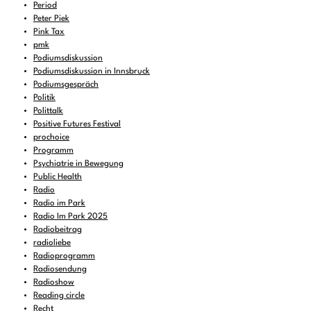
Period
Peter Piek
Pink Tax
pmk
Podiumsdiskussion
Podiumsdiskussion in Innsbruck
Podiumsgespräch
Politik
Polittalk
Positive Futures Festival
prochoice
Programm
Psychiatrie in Bewegung
Public Health
Radio
Radio im Park
Radio Im Park 2025
Radiobeitrag
radioliebe
Radioprogramm
Radiosendung
Radioshow
Reading circle
Recht