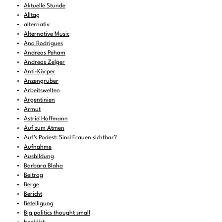
Aktuelle Stunde
Alltag
alternativ
Alternative Music
Ana Rodrigues
Andreas Peham
Andreas Zelger
Anti-Körper
Anzengruber
Arbeitswelten
Argentinien
Armut
Astrid Hoffmann
Auf zum Atmen
Auf's Podest: Sind Frauen sichtbar?
Aufnahme
Ausbildung
Barbara Blaha
Beitrag
Berge
Bericht
Beteiligung
Big politics thought small