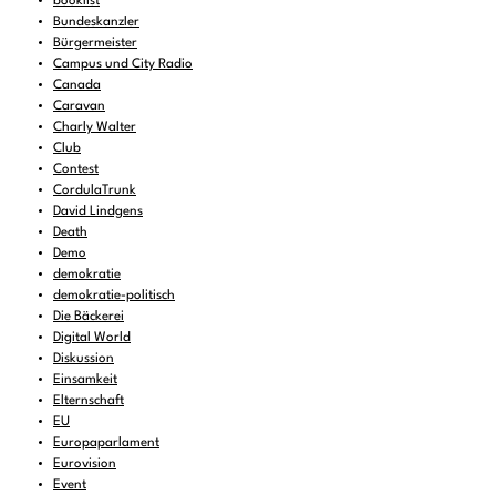
booklist
Bundeskanzler
Bürgermeister
Campus und City Radio
Canada
Caravan
Charly Walter
Club
Contest
CordulaTrunk
David Lindgens
Death
Demo
demokratie
demokratie-politisch
Die Bäckerei
Digital World
Diskussion
Einsamkeit
Elternschaft
EU
Europaparlament
Eurovision
Event