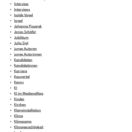
Interview
Interviews
Isolde Vogel
Israel
Johanna Pissarek
Jonas Schäfer
Jubiläum
Julia Sigl
junge Autoren
junge Autorinnen
Kandidaten
Kandidatinnen
Karriere
Kaunertal
Kenny
KI
KI im Medienalltag
Kinder
Kirchen
Klanginstallation
Klima
Klimacamp
Klimagerechtigkeit