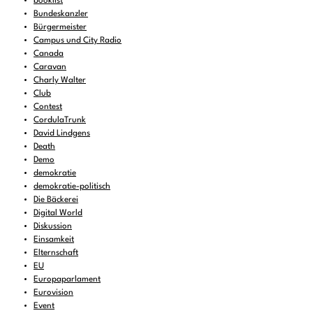
booklist
Bundeskanzler
Bürgermeister
Campus und City Radio
Canada
Caravan
Charly Walter
Club
Contest
CordulaTrunk
David Lindgens
Death
Demo
demokratie
demokratie-politisch
Die Bäckerei
Digital World
Diskussion
Einsamkeit
Elternschaft
EU
Europaparlament
Eurovision
Event