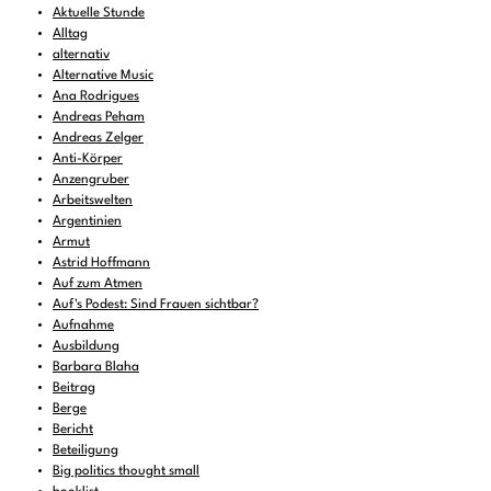
Aktuelle Stunde
Alltag
alternativ
Alternative Music
Ana Rodrigues
Andreas Peham
Andreas Zelger
Anti-Körper
Anzengruber
Arbeitswelten
Argentinien
Armut
Astrid Hoffmann
Auf zum Atmen
Auf's Podest: Sind Frauen sichtbar?
Aufnahme
Ausbildung
Barbara Blaha
Beitrag
Berge
Bericht
Beteiligung
Big politics thought small