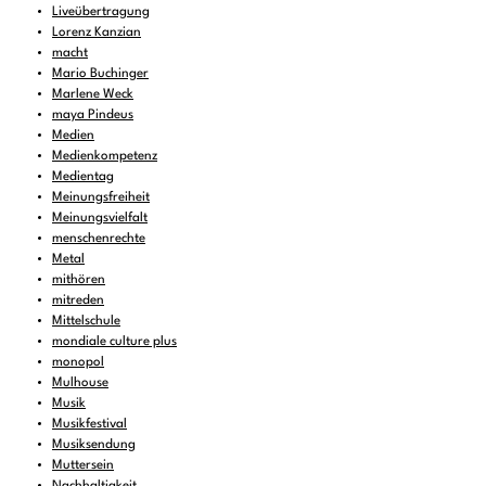
Liveübertragung
Lorenz Kanzian
macht
Mario Buchinger
Marlene Weck
maya Pindeus
Medien
Medienkompetenz
Medientag
Meinungsfreiheit
Meinungsvielfalt
menschenrechte
Metal
mithören
mitreden
Mittelschule
mondiale culture plus
monopol
Mulhouse
Musik
Musikfestival
Musiksendung
Muttersein
Nachhaltigkeit