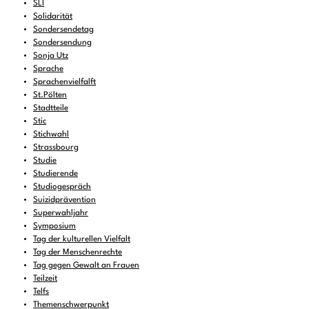
SLI
Solidarität
Sondersendetag
Sondersendung
Sonja Utz
Sprache
Sprachenvielfalft
St.Pölten
Stadtteile
Stic
Stichwahl
Strassbourg
Studie
Studierende
Studiogespräch
Suizidprävention
Superwahljahr
Symposium
Tag der kulturellen Vielfalt
Tag der Menschenrechte
Tag gegen Gewalt an Frauen
Teilzeit
Telfs
Themenschwerpunkt