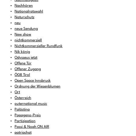
Nachhören
Nationalratswahl
Naturschutz
neu
neue Sendung
New show
nichtkommerziell
Nichtkommerzieller Rundfunk
Nik könig
Odysseus jetzt
Offene Tür
Offener Zugang
ÖGB Tirol
Open Space Innsbruck
Ordnung der Wiesenblumen
Ort
Österreich
outernational music
Palästina
Papageno-Preis
Partizipation
Passi & Noah ON AIR
patriachat