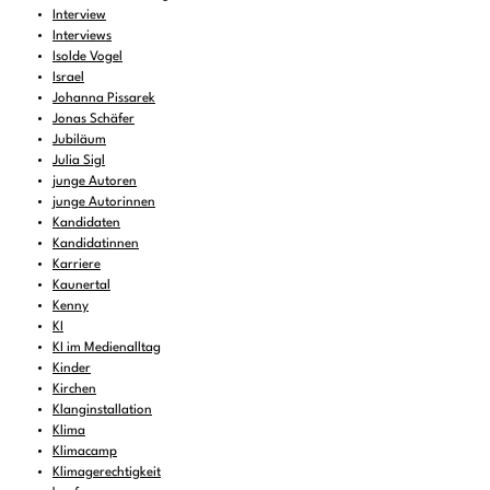
Interview
Interviews
Isolde Vogel
Israel
Johanna Pissarek
Jonas Schäfer
Jubiläum
Julia Sigl
junge Autoren
junge Autorinnen
Kandidaten
Kandidatinnen
Karriere
Kaunertal
Kenny
KI
KI im Medienalltag
Kinder
Kirchen
Klanginstallation
Klima
Klimacamp
Klimagerechtigkeit