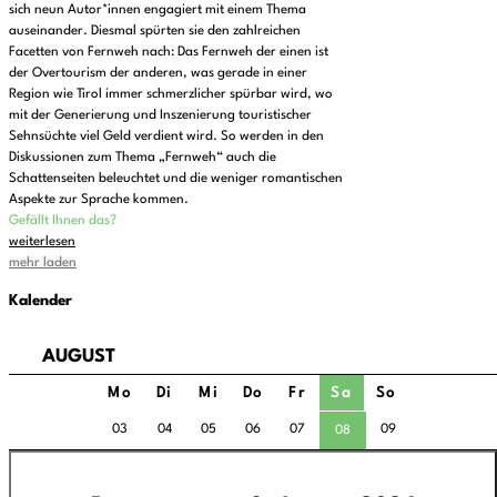
sich neun Autor*innen engagiert mit einem Thema
auseinander. Diesmal spürten sie den zahlreichen
Facetten von Fernweh nach: Das Fernweh der einen ist
der Overtourism der anderen, was gerade in einer
Region wie Tirol immer schmerzlicher spürbar wird, wo
mit der Generierung und Inszenierung touristischer
Sehnsüchte viel Geld verdient wird. So werden in den
Diskussionen zum Thema „Fernweh“ auch die
Schattenseiten beleuchtet und die weniger romantischen
Aspekte zur Sprache kommen.
Gefällt Ihnen das?
weiterlesen
mehr laden
Kalender
AUGUST
Mo
Di
Mi
Do
Fr
Sa
So
03
04
05
06
07
09
08