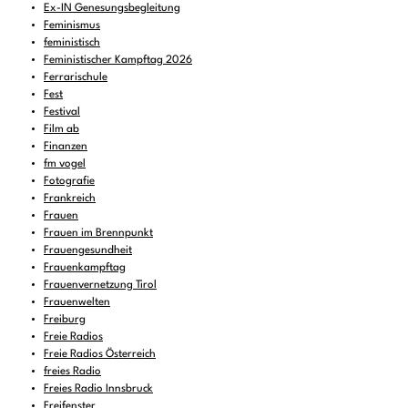
Ex-IN Genesungsbegleitung
Feminismus
feministisch
Feministischer Kampftag 2026
Ferrarischule
Fest
Festival
Film ab
Finanzen
fm vogel
Fotografie
Frankreich
Frauen
Frauen im Brennpunkt
Frauengesundheit
Frauenkampftag
Frauenvernetzung Tirol
Frauenwelten
Freiburg
Freie Radios
Freie Radios Österreich
freies Radio
Freies Radio Innsbruck
Freifenster