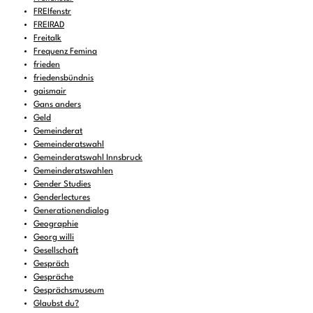
FREIfenstr
FREIRAD
Freitalk
Frequenz Femina
frieden
friedensbündnis
gaismair
Gans anders
Geld
Gemeinderat
Gemeinderatswahl
Gemeinderatswahl Innsbruck
Gemeinderatswahlen
Gender Studies
Genderlectures
Generationendialog
Geographie
Georg willi
Gesellschaft
Gespräch
Gespräche
Gesprächsmuseum
Glaubst du?