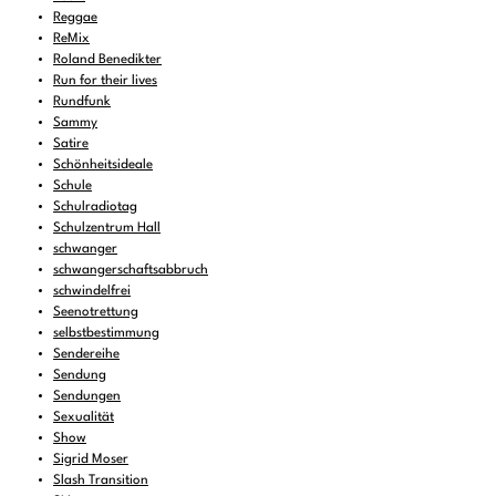
Reggae
ReMix
Roland Benedikter
Run for their lives
Rundfunk
Sammy
Satire
Schönheitsideale
Schule
Schulradiotag
Schulzentrum Hall
schwanger
schwangerschaftsabbruch
schwindelfrei
Seenotrettung
selbstbestimmung
Sendereihe
Sendung
Sendungen
Sexualität
Show
Sigrid Moser
Slash Transition