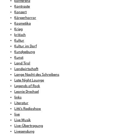
konferenz
Kontraste
Konzert
Körperhorror
Kosmetika
Krieg
kritisch
Kultur
Kultur im Dorf
Kundgebung
Kunst
Land Tirol
Landwirtschaft
Lange Nacht des Schreibens
Late Night Lounge
Legends of Rock
Leonie Drechsel
links
Literatur
Litti's Radioshow
live
Live Musik
Live-Übertragung
Livesendung