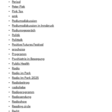
Period
Peter Piek
Pink Tax
pmk
Podiumsdiskussion
Podiumsdiskussion in Innsbruck
Podiumsgespräch
Politik
Polittalk
Positive Futures Festival
prochoice
Programm
Psychiatrie in Bewegung
Public Health
Radio
Radio im Park
Radio Im Park 2025
Radiobeitrag
radioliebe
Radioprogramm
Radiosendung
Radioshow
Reading circle
Recht