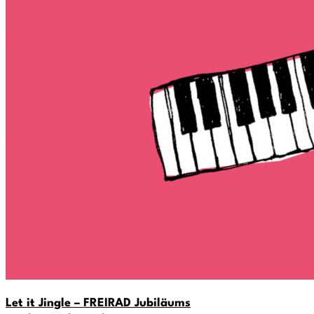
Let it Jingle – FREIRAD Jubiläums