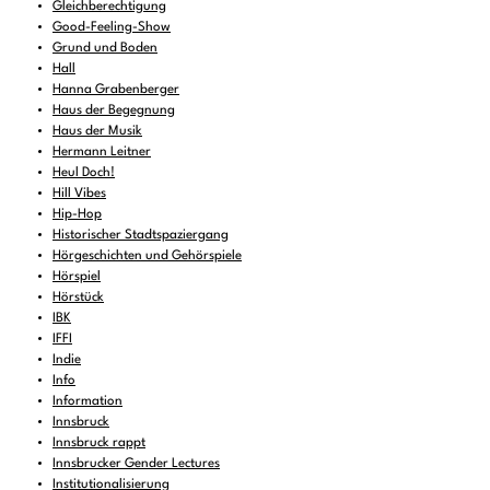
Gleichberechtigung
Good-Feeling-Show
Grund und Boden
Hall
Hanna Grabenberger
Haus der Begegnung
Haus der Musik
Hermann Leitner
Heul Doch!
Hill Vibes
Hip-Hop
Historischer Stadtspaziergang
Hörgeschichten und Gehörspiele
Hörspiel
Hörstück
IBK
IFFI
Indie
Info
Information
Innsbruck
Innsbruck rappt
Innsbrucker Gender Lectures
Institutionalisierung