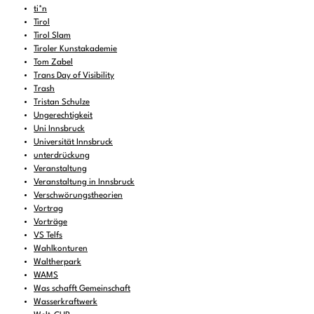
ti*n
Tirol
Tirol Slam
Tiroler Kunstakademie
Tom Zabel
Trans Day of Visibility
Trash
Tristan Schulze
Ungerechtigkeit
Uni Innsbruck
Universität Innsbruck
unterdrückung
Veranstaltung
Veranstaltung in Innsbruck
Verschwörungstheorien
Vortrag
Vorträge
VS Telfs
Wahlkonturen
Waltherpark
WAMS
Was schafft Gemeinschaft
Wasserkraftwerk