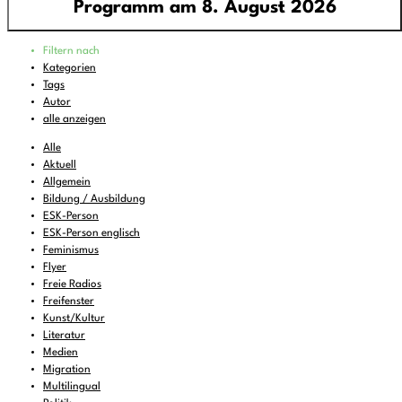
Programm am 8. August 2026
Programm
Filtern nach
00:00
-
01:00
FREIRAD Musik
Kategorien
Tags
01:00
-
06:00
Quiet is the new Loud
Autor
06:00
-
07:00
Sounds of Ukraine
alle anzeigen
07:00
-
08:00
DEMOCRACY NOW!
Alle
Aktuell
08:00
-
08:16
Vorgekostet
(wdh.)
Allgemein
Bildung / Ausbildung
08:16
-
09:00
Musik zum Aufstehen oder Liegenbleiben
ESK-Person
09:00
-
11:00
ReMix
(wdh.)
ESK-Person englisch
Feminismus
11:00
-
11:06
BBC News
Flyer
Freie Radios
11:06
-
12:00
FREIRAD Musik
Freifenster
12:00
Kunst/Kultur
-
13:00
Radio Stimme
Literatur
13:00
-
13:06
BBC News
Medien
Migration
13:06
-
14:00
FREIRAD Musik
Multilingual