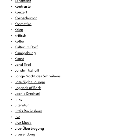
konferenz
Kontraste
Konzert
Körperhorror
Kosmetika
Krieg
kritisch
Kultur
Kultur im Dorf
Kundgebung
Kunst
Land Tirol
Landwirtschaft
Lange Nacht des Schreibens
Late Night Lounge
Legends of Rock
Leonie Drechsel
links
Literatur
Litti's Radioshow
live
Live Musik
Live-Übertragung
Livesendung