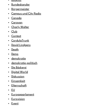
booklist
Bundeskanzler
Bürgermeister
Campus und City Radio
Canada
Caravan
Charly Walter
Club
Contest
CordulaTrunk
David Lindgens
Death
Demo
demokratie
demokratie-politisch
Die Bäckerei
Digital World
Diskussion
Einsamkeit
Elternschaft
EU
Europaparlament
Eurovision
Event