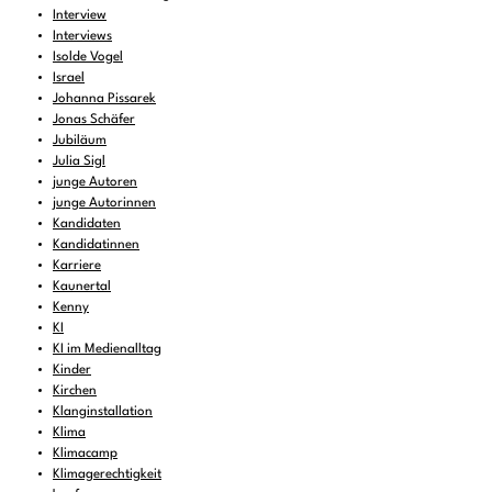
Interview
Interviews
Isolde Vogel
Israel
Johanna Pissarek
Jonas Schäfer
Jubiläum
Julia Sigl
junge Autoren
junge Autorinnen
Kandidaten
Kandidatinnen
Karriere
Kaunertal
Kenny
KI
KI im Medienalltag
Kinder
Kirchen
Klanginstallation
Klima
Klimacamp
Klimagerechtigkeit