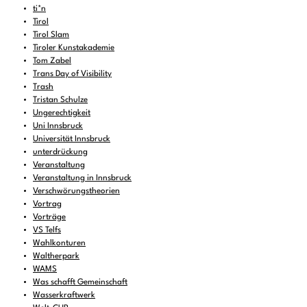
ti*n
Tirol
Tirol Slam
Tiroler Kunstakademie
Tom Zabel
Trans Day of Visibility
Trash
Tristan Schulze
Ungerechtigkeit
Uni Innsbruck
Universität Innsbruck
unterdrückung
Veranstaltung
Veranstaltung in Innsbruck
Verschwörungstheorien
Vortrag
Vorträge
VS Telfs
Wahlkonturen
Waltherpark
WAMS
Was schafft Gemeinschaft
Wasserkraftwerk