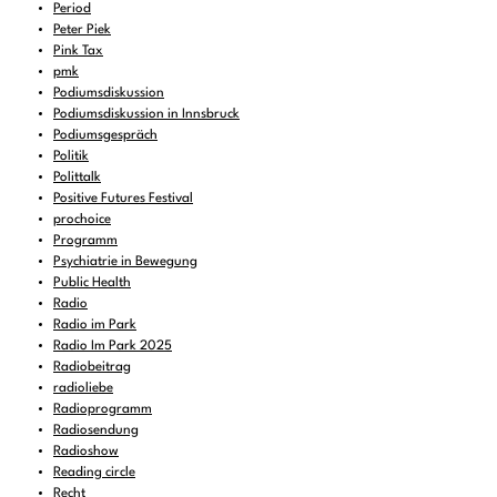
Period
Peter Piek
Pink Tax
pmk
Podiumsdiskussion
Podiumsdiskussion in Innsbruck
Podiumsgespräch
Politik
Polittalk
Positive Futures Festival
prochoice
Programm
Psychiatrie in Bewegung
Public Health
Radio
Radio im Park
Radio Im Park 2025
Radiobeitrag
radioliebe
Radioprogramm
Radiosendung
Radioshow
Reading circle
Recht