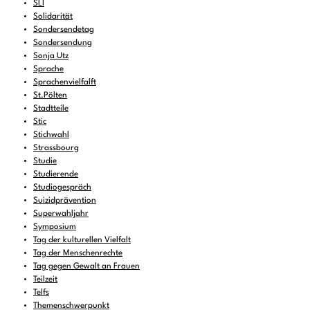
SLI
Solidarität
Sondersendetag
Sondersendung
Sonja Utz
Sprache
Sprachenvielfalft
St.Pölten
Stadtteile
Stic
Stichwahl
Strassbourg
Studie
Studierende
Studiogespräch
Suizidprävention
Superwahljahr
Symposium
Tag der kulturellen Vielfalt
Tag der Menschenrechte
Tag gegen Gewalt an Frauen
Teilzeit
Telfs
Themenschwerpunkt