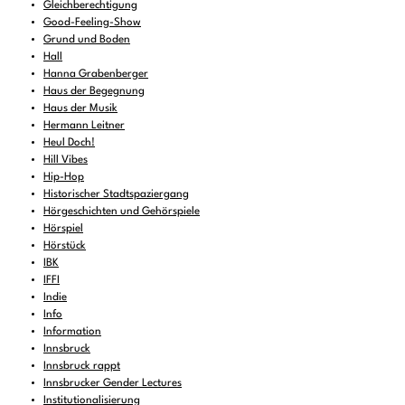
Gleichberechtigung
Good-Feeling-Show
Grund und Boden
Hall
Hanna Grabenberger
Haus der Begegnung
Haus der Musik
Hermann Leitner
Heul Doch!
Hill Vibes
Hip-Hop
Historischer Stadtspaziergang
Hörgeschichten und Gehörspiele
Hörspiel
Hörstück
IBK
IFFI
Indie
Info
Information
Innsbruck
Innsbruck rappt
Innsbrucker Gender Lectures
Institutionalisierung