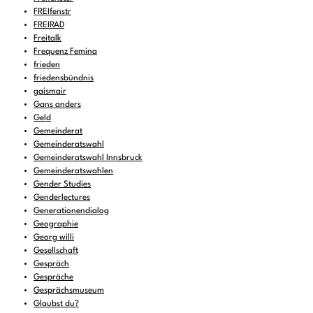
FREIfenstr
FREIRAD
Freitalk
Frequenz Femina
frieden
friedensbündnis
gaismair
Gans anders
Geld
Gemeinderat
Gemeinderatswahl
Gemeinderatswahl Innsbruck
Gemeinderatswahlen
Gender Studies
Genderlectures
Generationendialog
Geographie
Georg willi
Gesellschaft
Gespräch
Gespräche
Gesprächsmuseum
Glaubst du?