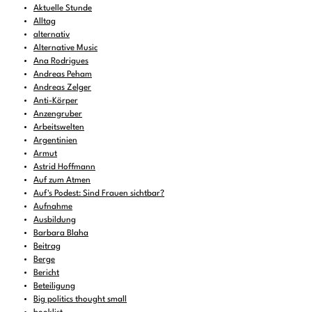
Aktuelle Stunde
Alltag
alternativ
Alternative Music
Ana Rodrigues
Andreas Peham
Andreas Zelger
Anti-Körper
Anzengruber
Arbeitswelten
Argentinien
Armut
Astrid Hoffmann
Auf zum Atmen
Auf's Podest: Sind Frauen sichtbar?
Aufnahme
Ausbildung
Barbara Blaha
Beitrag
Berge
Bericht
Beteiligung
Big politics thought small