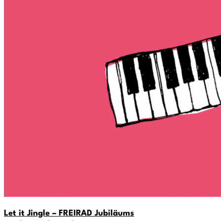
Let it Jingle – FREIRAD Jubiläums