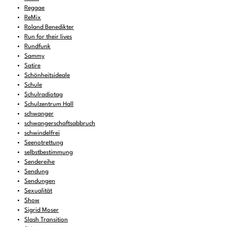
Reggae
ReMix
Roland Benedikter
Run for their lives
Rundfunk
Sammy
Satire
Schönheitsideale
Schule
Schulradiotag
Schulzentrum Hall
schwanger
schwangerschaftsabbruch
schwindelfrei
Seenotrettung
selbstbestimmung
Sendereihe
Sendung
Sendungen
Sexualität
Show
Sigrid Moser
Slash Transition