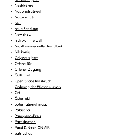
Nachhören
Nationalratswahl
Naturschutz
neu
neue Sendung
New show
nichtkommerziell
Nichtkommerzieller Rundfunk
Nik könig
Odysseus jetzt
Offene Tür
Offener Zugang
ÖGB Tirol
Open Space Innsbruck
Ordnung der Wiesenblumen
Ort
Österreich
outernational music
Palästina
Papageno-Preis
Partizipation
Passi & Noah ON AIR
patriachat