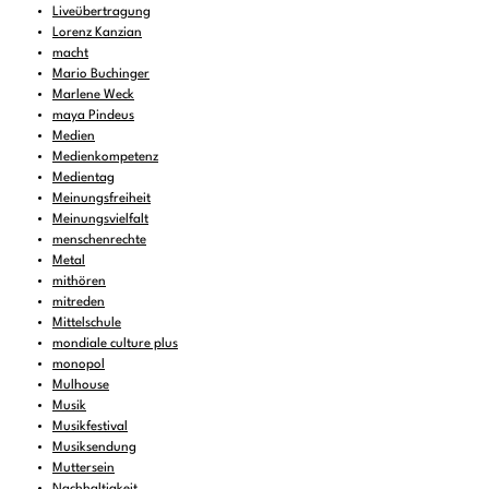
Liveübertragung
Lorenz Kanzian
macht
Mario Buchinger
Marlene Weck
maya Pindeus
Medien
Medienkompetenz
Medientag
Meinungsfreiheit
Meinungsvielfalt
menschenrechte
Metal
mithören
mitreden
Mittelschule
mondiale culture plus
monopol
Mulhouse
Musik
Musikfestival
Musiksendung
Muttersein
Nachhaltigkeit