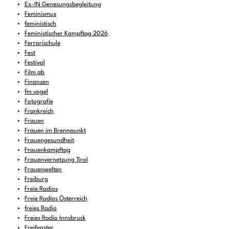
Ex-IN Genesungsbegleitung
Feminismus
feministisch
Feministischer Kampftag 2026
Ferrarischule
Fest
Festival
Film ab
Finanzen
fm vogel
Fotografie
Frankreich
Frauen
Frauen im Brennpunkt
Frauengesundheit
Frauenkampftag
Frauenvernetzung Tirol
Frauenwelten
Freiburg
Freie Radios
Freie Radios Österreich
freies Radio
Freies Radio Innsbruck
Freifenster