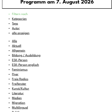
Programm am 7. August 2026
Programm
Filtern nach
00:00
-
06:00
pop around - all around pop
Kategorien
Tags
06:00
-
07:00
Feines zum Liegenbleiben
Autor
07:00
-
08:00
DEMOCRACY NOW!
alle anzeigen
08:00
-
08:30
KulturTon
(wdh.)
Alle
Aktuell
08:30
-
10:00
Wake and Bake..
Allgemein
Bildung / Ausbildung
10:00
-
11:00
FREIRAD Musik
ESK-Person
11:00
-
11:06
BBC News
ESK-Person englisch
Feminismus
11:06
-
12:00
FREIRAD Musik
Flyer
Freie Radios
12:00
-
13:00
#Lerche - Musik aus dem Briefkasten
Freifenster
13:00
Kunst/Kultur
-
13:06
BBC News
Literatur
13:06
-
13:22
Vorgekostet
Medien
Migration
13:22
-
16:00
FREIRAD Musik
Multilingual