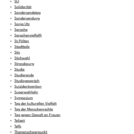
SLI
Solidarität
Sondersendetag
Sondersendung
Sonja Utz
Sprache
Sprachenvielfalft
St.Pölten
Stadtteile
Stic
Stichwahl
Strassbourg
Studie
Studierende
Studiogespräch
Suizidprävention
Superwahljahr
Symposium
Tag der kulturellen Vielfalt
Tag der Menschenrechte
Tag gegen Gewalt an Frauen
Teilzeit
Telfs
Themenschwerpunkt