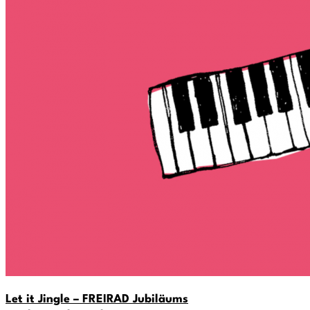
Let it Jingle – FREIRAD Jubiläums