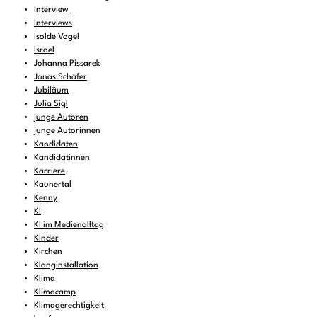
Interview
Interviews
Isolde Vogel
Israel
Johanna Pissarek
Jonas Schäfer
Jubiläum
Julia Sigl
junge Autoren
junge Autorinnen
Kandidaten
Kandidatinnen
Karriere
Kaunertal
Kenny
KI
KI im Medienalltag
Kinder
Kirchen
Klanginstallation
Klima
Klimacamp
Klimagerechtigkeit