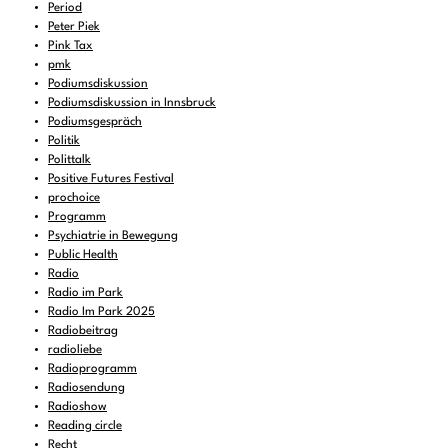
Period
Peter Piek
Pink Tax
pmk
Podiumsdiskussion
Podiumsdiskussion in Innsbruck
Podiumsgespräch
Politik
Polittalk
Positive Futures Festival
prochoice
Programm
Psychiatrie in Bewegung
Public Health
Radio
Radio im Park
Radio Im Park 2025
Radiobeitrag
radioliebe
Radioprogramm
Radiosendung
Radioshow
Reading circle
Recht