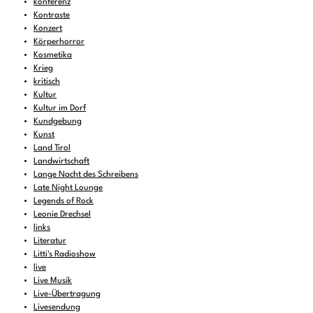
konferenz
Kontraste
Konzert
Körperhorror
Kosmetika
Krieg
kritisch
Kultur
Kultur im Dorf
Kundgebung
Kunst
Land Tirol
Landwirtschaft
Lange Nacht des Schreibens
Late Night Lounge
Legends of Rock
Leonie Drechsel
links
Literatur
Litti's Radioshow
live
Live Musik
Live-Übertragung
Livesendung