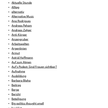
Aktuelle Stunde
Alltag
alternativ
Alternative Music
Ana Rodrigues
Andreas Peham
Andreas Zelger
Anti-Körper
Anzengruber
Arbeitswelten
Argentinien
Armut
Astrid Hoffmann
Auf zum Atmen
Auf's Podest: Sind Frauen sichtbar?
Aufnahme
Ausbildung
Barbara Blaha
Beitrag
Berge
Bericht
Beteiligung
Big politics thought small