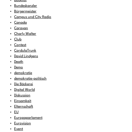
booklist
Bundeskanzler
Bürgermeister
Campus und City Radio
Canada
Caravan
Charly Walter
Club
Contest
CordulaTrunk
David Lindgens
Death
Demo
demokratie
demokratie-politisch
Die Bäckerei
Digital World
Diskussion
Einsamkeit
Elternschaft
EU
Europaparlament
Eurovision
Event