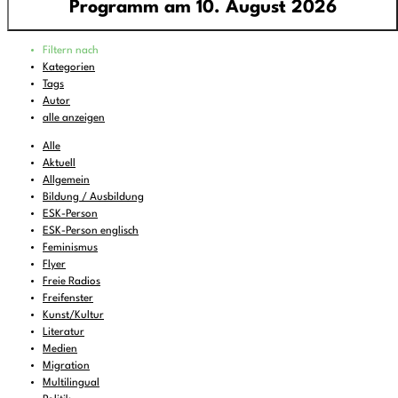
Programm am 10. August 2026
Programm
Filtern nach
00:00
-
01:00
Hasta Siempre, Comandante
Kategorien
Tags
01:00
-
02:00
FREIRAD Musik
Autor
02:00
-
06:00
Tirol on ear - TOTAL
alle anzeigen
06:00
-
07:00
Feines zum Liegenbleiben
Alle
Aktuell
07:00
-
08:00
DEMOCRACY NOW!
Allgemein
Bildung / Ausbildung
08:00
-
08:30
KulturTon
(wdh.)
ESK-Person
08:30
-
09:00
Musik zum Aufstehen oder Liegenbleiben
ESK-Person englisch
Feminismus
09:00
-
10:00
All That Jazz
(wdh.)
Flyer
Freie Radios
10:00
-
11:00
Der existierende Mensch
(wdh.)
Freifenster
11:00
Kunst/Kultur
-
11:06
BBC News
Literatur
11:06
-
11:36
Reading Circle
(wdh.)
Medien
Migration
11:36
-
13:00
FREIRAD Musik
Multilingual