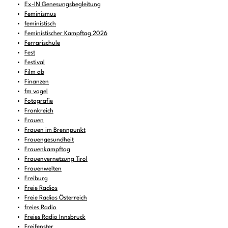
Ex-IN Genesungsbegleitung
Feminismus
feministisch
Feministischer Kampftag 2026
Ferrarischule
Fest
Festival
Film ab
Finanzen
fm vogel
Fotografie
Frankreich
Frauen
Frauen im Brennpunkt
Frauengesundheit
Frauenkampftag
Frauenvernetzung Tirol
Frauenwelten
Freiburg
Freie Radios
Freie Radios Österreich
freies Radio
Freies Radio Innsbruck
Freifenster