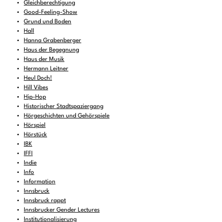
Gleichberechtigung
Good-Feeling-Show
Grund und Boden
Hall
Hanna Grabenberger
Haus der Begegnung
Haus der Musik
Hermann Leitner
Heul Doch!
Hill Vibes
Hip-Hop
Historischer Stadtspaziergang
Hörgeschichten und Gehörspiele
Hörspiel
Hörstück
IBK
IFFI
Indie
Info
Information
Innsbruck
Innsbruck rappt
Innsbrucker Gender Lectures
Institutionalisierung