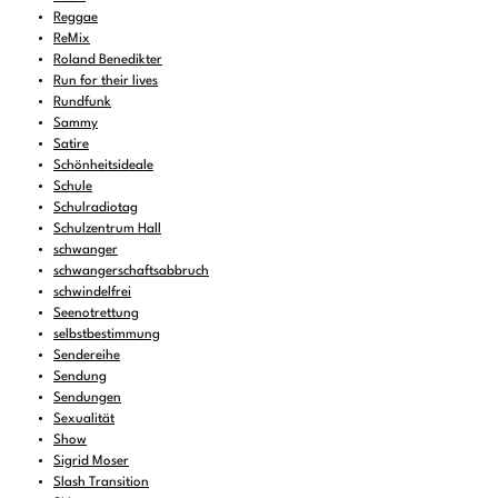
Reggae
ReMix
Roland Benedikter
Run for their lives
Rundfunk
Sammy
Satire
Schönheitsideale
Schule
Schulradiotag
Schulzentrum Hall
schwanger
schwangerschaftsabbruch
schwindelfrei
Seenotrettung
selbstbestimmung
Sendereihe
Sendung
Sendungen
Sexualität
Show
Sigrid Moser
Slash Transition