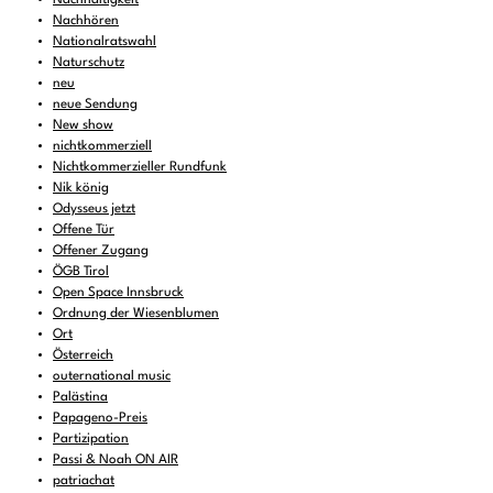
Nachhören
Nationalratswahl
Naturschutz
neu
neue Sendung
New show
nichtkommerziell
Nichtkommerzieller Rundfunk
Nik könig
Odysseus jetzt
Offene Tür
Offener Zugang
ÖGB Tirol
Open Space Innsbruck
Ordnung der Wiesenblumen
Ort
Österreich
outernational music
Palästina
Papageno-Preis
Partizipation
Passi & Noah ON AIR
patriachat