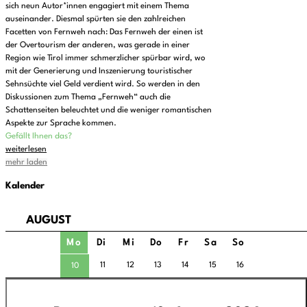
sich neun Autor*innen engagiert mit einem Thema
auseinander. Diesmal spürten sie den zahlreichen
Facetten von Fernweh nach: Das Fernweh der einen ist
der Overtourism der anderen, was gerade in einer
Region wie Tirol immer schmerzlicher spürbar wird, wo
mit der Generierung und Inszenierung touristischer
Sehnsüchte viel Geld verdient wird. So werden in den
Diskussionen zum Thema „Fernweh“ auch die
Schattenseiten beleuchtet und die weniger romantischen
Aspekte zur Sprache kommen.
Gefällt Ihnen das?
weiterlesen
mehr laden
Kalender
AUGUST
Mo
Di
Mi
Do
Fr
Sa
So
11
12
13
14
15
16
10