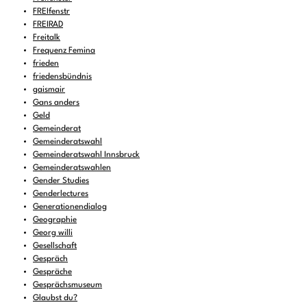
FREIfenstr
FREIRAD
Freitalk
Frequenz Femina
frieden
friedensbündnis
gaismair
Gans anders
Geld
Gemeinderat
Gemeinderatswahl
Gemeinderatswahl Innsbruck
Gemeinderatswahlen
Gender Studies
Genderlectures
Generationendialog
Geographie
Georg willi
Gesellschaft
Gespräch
Gespräche
Gesprächsmuseum
Glaubst du?