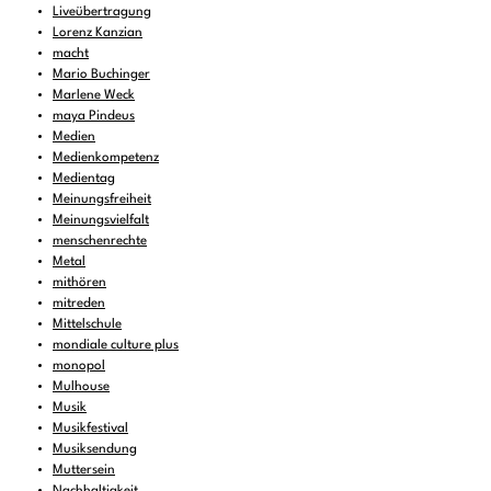
Liveübertragung
Lorenz Kanzian
macht
Mario Buchinger
Marlene Weck
maya Pindeus
Medien
Medienkompetenz
Medientag
Meinungsfreiheit
Meinungsvielfalt
menschenrechte
Metal
mithören
mitreden
Mittelschule
mondiale culture plus
monopol
Mulhouse
Musik
Musikfestival
Musiksendung
Muttersein
Nachhaltigkeit