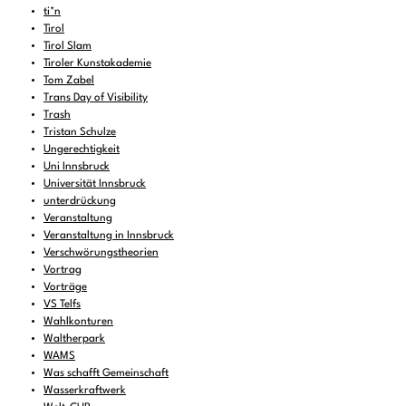
ti*n
Tirol
Tirol Slam
Tiroler Kunstakademie
Tom Zabel
Trans Day of Visibility
Trash
Tristan Schulze
Ungerechtigkeit
Uni Innsbruck
Universität Innsbruck
unterdrückung
Veranstaltung
Veranstaltung in Innsbruck
Verschwörungstheorien
Vortrag
Vorträge
VS Telfs
Wahlkonturen
Waltherpark
WAMS
Was schafft Gemeinschaft
Wasserkraftwerk