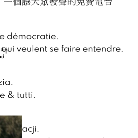
ties
nd