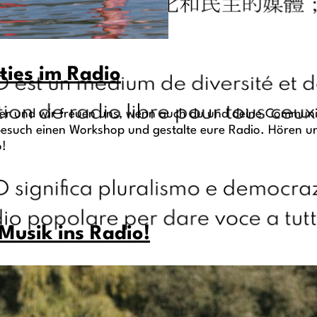
ties im Radio
der und wir freuen uns, wenn auch du und deine Communi
 besuch einen Workshop und gestalte eure Radio. Hören u
o!
 Musik ins Radio!