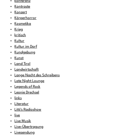
konferenz
Kontraste
Konzert
Körperhorror
Kosmetika
Krieg
kritisch
Kultur
Kultur im Dorf
Kundgebung
Kunst
Land Tirol
Landwirtschaft
Lange Nacht des Schreibens
Late Night Lounge
Legends of Rock
Leonie Drechsel
links
Literatur
Litti's Radioshow
live
Live Musik
Live-Übertragung
Livesendung