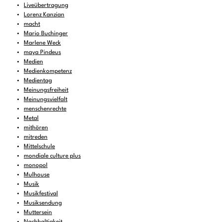
Liveübertragung
Lorenz Kanzian
macht
Mario Buchinger
Marlene Weck
maya Pindeus
Medien
Medienkompetenz
Medientag
Meinungsfreiheit
Meinungsvielfalt
menschenrechte
Metal
mithören
mitreden
Mittelschule
mondiale culture plus
monopol
Mulhouse
Musik
Musikfestival
Musiksendung
Muttersein
Nachhaltigkeit