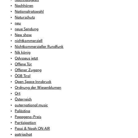
Nachhören
Nationalratswahl
Naturschutz
neu
neue Sendung
New show
nichtkommerziell
Nichtkommerzieller Rundfunk
Nik könig
Odysseus jetzt
Offene Tür
Offener Zugang
ÖGB Tirol
Open Space Innsbruck
Ordnung der Wiesenblumen
Ort
Österreich
outernational music
Palästina
Papageno-Preis
Partizipation
Passi & Noah ON AIR
patriachat