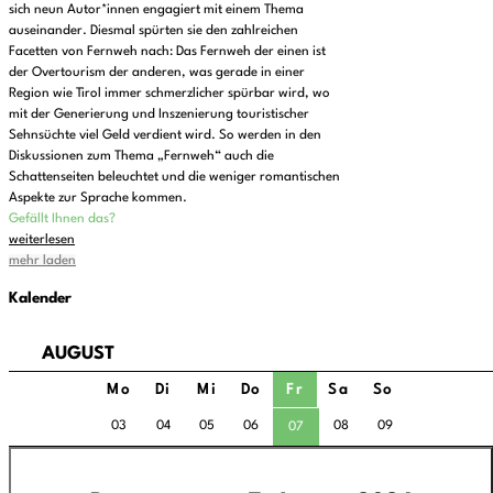
sich neun Autor*innen engagiert mit einem Thema
auseinander. Diesmal spürten sie den zahlreichen
Facetten von Fernweh nach: Das Fernweh der einen ist
der Overtourism der anderen, was gerade in einer
Region wie Tirol immer schmerzlicher spürbar wird, wo
mit der Generierung und Inszenierung touristischer
Sehnsüchte viel Geld verdient wird. So werden in den
Diskussionen zum Thema „Fernweh“ auch die
Schattenseiten beleuchtet und die weniger romantischen
Aspekte zur Sprache kommen.
Gefällt Ihnen das?
weiterlesen
mehr laden
Kalender
AUGUST
Mo
Di
Mi
Do
Fr
Sa
So
03
04
05
06
08
09
07