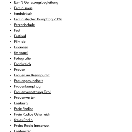
Ex-IN Genesungsbegleitung
Feminismus
feministisch
Feministischer Kampftag 2026
Ferrarischule
Fest
Festival
Film ab
Finanzen
fm vogel
Fotografie
Frankreich
Frauen
Frauen im Brennpunkt
Frauengesundheit
Frauenkampftag
Frauenvernetzung Tirol
Frauenwelten
Freiburg
Freie Radios
Freie Radios Österreich
freies Radio
Freies Radio Innsbruck
Freifenster