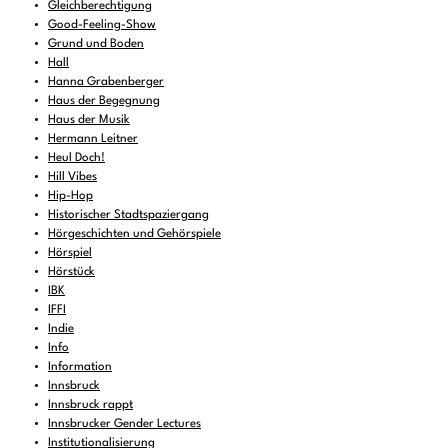
Gleichberechtigung
Good-Feeling-Show
Grund und Boden
Hall
Hanna Grabenberger
Haus der Begegnung
Haus der Musik
Hermann Leitner
Heul Doch!
Hill Vibes
Hip-Hop
Historischer Stadtspaziergang
Hörgeschichten und Gehörspiele
Hörspiel
Hörstück
IBK
IFFI
Indie
Info
Information
Innsbruck
Innsbruck rappt
Innsbrucker Gender Lectures
Institutionalisierung