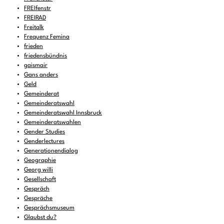
FREIfenstr
FREIRAD
Freitalk
Frequenz Femina
frieden
friedensbündnis
gaismair
Gans anders
Geld
Gemeinderat
Gemeinderatswahl
Gemeinderatswahl Innsbruck
Gemeinderatswahlen
Gender Studies
Genderlectures
Generationendialog
Geographie
Georg willi
Gesellschaft
Gespräch
Gespräche
Gesprächsmuseum
Glaubst du?