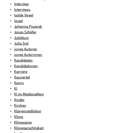
Interview
Interviews
Isolde Vogel
Israel
Johanna Pissarek
Jonas Schäfer
Jubiläum
Julia Sigl
junge Autoren
junge Autorinnen
Kandidaten
Kandidatinnen
Karriere
Kaunertal
Kenny
KI
KI im Medienalltag
Kinder
Kirchen
Klanginstallation
Klima
Klimacamp
Klimagerechtigkeit