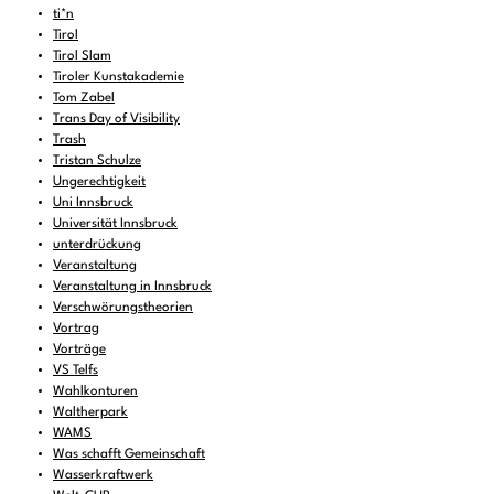
ti*n
Tirol
Tirol Slam
Tiroler Kunstakademie
Tom Zabel
Trans Day of Visibility
Trash
Tristan Schulze
Ungerechtigkeit
Uni Innsbruck
Universität Innsbruck
unterdrückung
Veranstaltung
Veranstaltung in Innsbruck
Verschwörungstheorien
Vortrag
Vorträge
VS Telfs
Wahlkonturen
Waltherpark
WAMS
Was schafft Gemeinschaft
Wasserkraftwerk