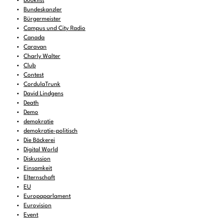
booklist
Bundeskanzler
Bürgermeister
Campus und City Radio
Canada
Caravan
Charly Walter
Club
Contest
CordulaTrunk
David Lindgens
Death
Demo
demokratie
demokratie-politisch
Die Bäckerei
Digital World
Diskussion
Einsamkeit
Elternschaft
EU
Europaparlament
Eurovision
Event