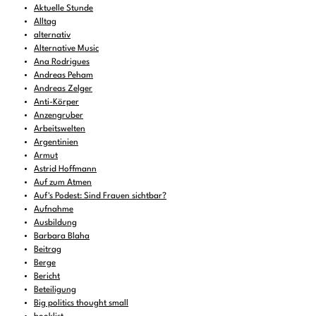
Aktuelle Stunde
Alltag
alternativ
Alternative Music
Ana Rodrigues
Andreas Peham
Andreas Zelger
Anti-Körper
Anzengruber
Arbeitswelten
Argentinien
Armut
Astrid Hoffmann
Auf zum Atmen
Auf's Podest: Sind Frauen sichtbar?
Aufnahme
Ausbildung
Barbara Blaha
Beitrag
Berge
Bericht
Beteiligung
Big politics thought small