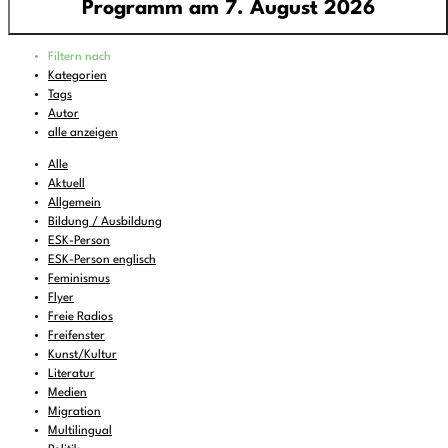
Programm am 7. August 2026
Programm
Filtern nach
00:00
-
06:00
pop around - all around pop
Kategorien
Tags
06:00
-
07:00
Feines zum Liegenbleiben
Autor
07:00
-
08:00
DEMOCRACY NOW!
alle anzeigen
08:00
-
08:30
KulturTon
(wdh.)
Alle
Aktuell
08:30
-
10:00
Wake and Bake..
Allgemein
Bildung / Ausbildung
10:00
-
11:00
FREIRAD Musik
ESK-Person
11:00
-
11:06
BBC News
ESK-Person englisch
Feminismus
11:06
-
12:00
FREIRAD Musik
Flyer
Freie Radios
12:00
-
13:00
#Lerche - Musik aus dem Briefkasten
Freifenster
13:00
Kunst/Kultur
-
13:06
BBC News
Literatur
13:06
-
13:22
Vorgekostet
Medien
Migration
13:22
-
16:00
FREIRAD Musik
Multilingual