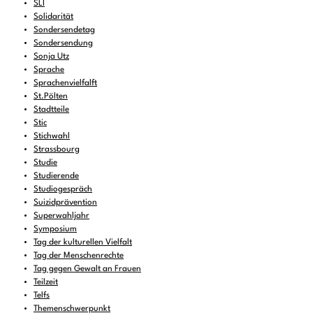
SLI
Solidarität
Sondersendetag
Sondersendung
Sonja Utz
Sprache
Sprachenvielfalft
St.Pölten
Stadtteile
Stic
Stichwahl
Strassbourg
Studie
Studierende
Studiogespräch
Suizidprävention
Superwahljahr
Symposium
Tag der kulturellen Vielfalt
Tag der Menschenrechte
Tag gegen Gewalt an Frauen
Teilzeit
Telfs
Themenschwerpunkt