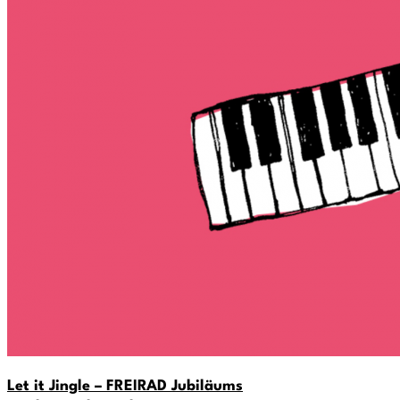
Let it Jingle – FREIRAD Jubiläums