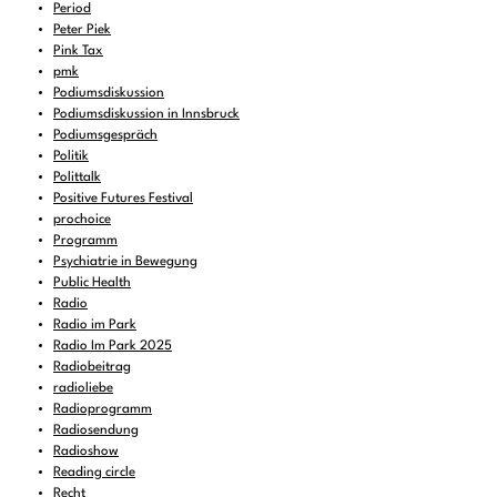
Period
Peter Piek
Pink Tax
pmk
Podiumsdiskussion
Podiumsdiskussion in Innsbruck
Podiumsgespräch
Politik
Polittalk
Positive Futures Festival
prochoice
Programm
Psychiatrie in Bewegung
Public Health
Radio
Radio im Park
Radio Im Park 2025
Radiobeitrag
radioliebe
Radioprogramm
Radiosendung
Radioshow
Reading circle
Recht