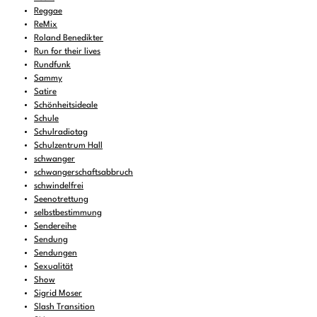
Reggae
ReMix
Roland Benedikter
Run for their lives
Rundfunk
Sammy
Satire
Schönheitsideale
Schule
Schulradiotag
Schulzentrum Hall
schwanger
schwangerschaftsabbruch
schwindelfrei
Seenotrettung
selbstbestimmung
Sendereihe
Sendung
Sendungen
Sexualität
Show
Sigrid Moser
Slash Transition