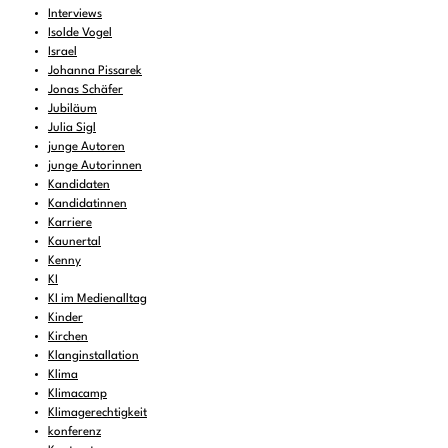
Interviews
Isolde Vogel
Israel
Johanna Pissarek
Jonas Schäfer
Jubiläum
Julia Sigl
junge Autoren
junge Autorinnen
Kandidaten
Kandidatinnen
Karriere
Kaunertal
Kenny
KI
KI im Medienalltag
Kinder
Kirchen
Klanginstallation
Klima
Klimacamp
Klimagerechtigkeit
konferenz