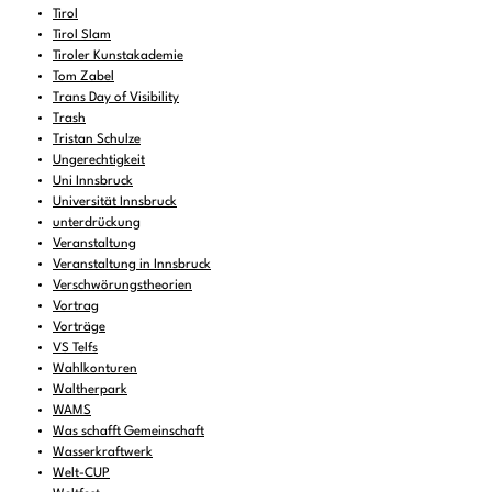
Tirol
Tirol Slam
Tiroler Kunstakademie
Tom Zabel
Trans Day of Visibility
Trash
Tristan Schulze
Ungerechtigkeit
Uni Innsbruck
Universität Innsbruck
unterdrückung
Veranstaltung
Veranstaltung in Innsbruck
Verschwörungstheorien
Vortrag
Vorträge
VS Telfs
Wahlkonturen
Waltherpark
WAMS
Was schafft Gemeinschaft
Wasserkraftwerk
Welt-CUP