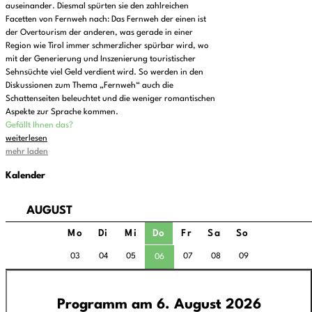
auseinander. Diesmal spürten sie den zahlreichen
Facetten von Fernweh nach: Das Fernweh der einen ist
der Overtourism der anderen, was gerade in einer
Region wie Tirol immer schmerzlicher spürbar wird, wo
mit der Generierung und Inszenierung touristischer
Sehnsüchte viel Geld verdient wird. So werden in den
Diskussionen zum Thema „Fernweh“ auch die
Schattenseiten beleuchtet und die weniger romantischen
Aspekte zur Sprache kommen.
Gefällt Ihnen das?
weiterlesen
mehr laden
Kalender
AUGUST
Mo
Di
Mi
Do
Fr
Sa
So
03
04
05
07
08
09
06
Programm am 6. August 2026