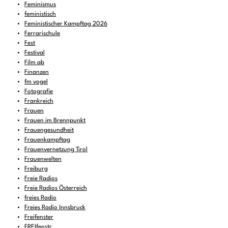
Feminismus
feministisch
Feministischer Kampftag 2026
Ferrarischule
Fest
Festival
Film ab
Finanzen
fm vogel
Fotografie
Frankreich
Frauen
Frauen im Brennpunkt
Frauengesundheit
Frauenkampftag
Frauenvernetzung Tirol
Frauenwelten
Freiburg
Freie Radios
Freie Radios Österreich
freies Radio
Freies Radio Innsbruck
Freifenster
FREIfenstr