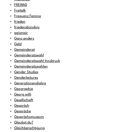
FREIRAD
Freitalk
Frequenz Femina
frieden
friedensbündnis
gaismair
Gans anders
Geld
Gemeinderat
Gemeinderatswahl
Gemeinderatswahl Innsbruck
Gemeinderatswahlen
Gender Studies
Genderlectures
Generationendialog
Geographie
Georg willi
Gesellschaft
Gespräch
Gespräche
Gesprächsmuseum
Glaubst du?
Gleichberechtigung