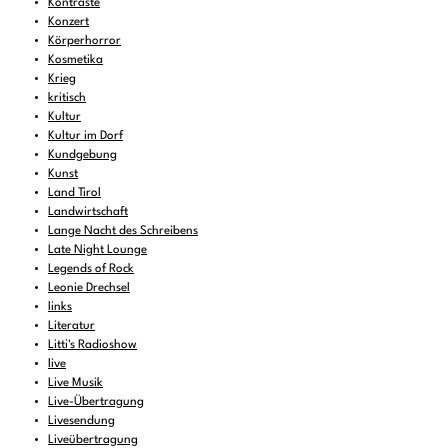
Kontraste
Konzert
Körperhorror
Kosmetika
Krieg
kritisch
Kultur
Kultur im Dorf
Kundgebung
Kunst
Land Tirol
Landwirtschaft
Lange Nacht des Schreibens
Late Night Lounge
Legends of Rock
Leonie Drechsel
links
Literatur
Litti's Radioshow
live
Live Musik
Live-Übertragung
Livesendung
Liveübertragung