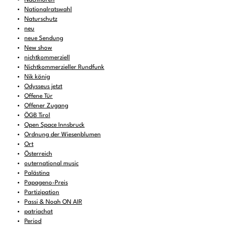
Nationalratswahl
Naturschutz
neu
neue Sendung
New show
nichtkommerziell
Nichtkommerzieller Rundfunk
Nik könig
Odysseus jetzt
Offene Tür
Offener Zugang
ÖGB Tirol
Open Space Innsbruck
Ordnung der Wiesenblumen
Ort
Österreich
outernational music
Palästina
Papageno-Preis
Partizipation
Passi & Noah ON AIR
patriachat
Period