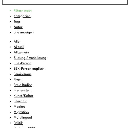
Programm
Filtern nach
00:00
-
01:45
Home is where good music plays
Kategorien
Tags
01:45
-
04:00
Wasabi Fever
Autor
04:00
-
06:00
The Eclectic Electric
alle anzeigen
06:00
-
07:00
Feines zum Liegenbleiben
Alle
Aktuell
07:00
-
08:00
DEMOCRACY NOW!
Allgemein
Bildung / Ausbildung
08:00
-
08:30
KulturTon
(wdh.)
ESK-Person
08:30
-
09:00
Musik zum Aufstehen oder Liegenbleiben
ESK-Person englisch
Feminismus
09:00
-
11:00
FREIRAD Musik
Flyer
Freie Radios
11:00
-
11:06
BBC News
Freifenster
11:06
Kunst/Kultur
-
12:00
FREIRAD Musik
Literatur
12:00
-
13:00
FALTER Radio
Medien
Migration
13:00
-
13:06
BBC News
Multilingual
Politik
13:06
-
14:00
FREIRAD Musik