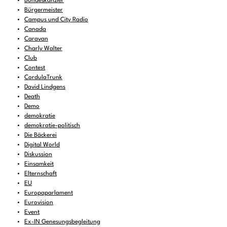
Bundeskanzler
Bürgermeister
Campus und City Radio
Canada
Caravan
Charly Walter
Club
Contest
CordulaTrunk
David Lindgens
Death
Demo
demokratie
demokratie-politisch
Die Bäckerei
Digital World
Diskussion
Einsamkeit
Elternschaft
EU
Europaparlament
Eurovision
Event
Ex-IN Genesungsbegleitung