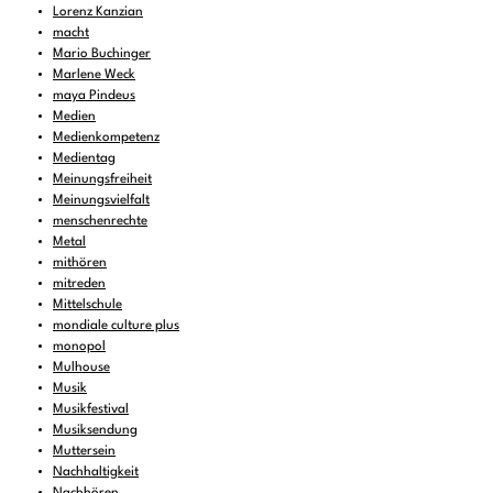
Lorenz Kanzian
macht
Mario Buchinger
Marlene Weck
maya Pindeus
Medien
Medienkompetenz
Medientag
Meinungsfreiheit
Meinungsvielfalt
menschenrechte
Metal
mithören
mitreden
Mittelschule
mondiale culture plus
monopol
Mulhouse
Musik
Musikfestival
Musiksendung
Muttersein
Nachhaltigkeit
Nachhören