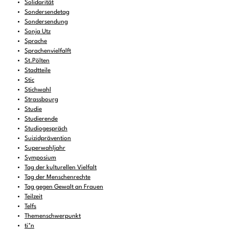
Solidarität
Sondersendetag
Sondersendung
Sonja Utz
Sprache
Sprachenvielfalft
St.Pölten
Stadtteile
Stic
Stichwahl
Strassbourg
Studie
Studierende
Studiogespräch
Suizidprävention
Superwahljahr
Symposium
Tag der kulturellen Vielfalt
Tag der Menschenrechte
Tag gegen Gewalt an Frauen
Teilzeit
Telfs
Themenschwerpunkt
ti*n