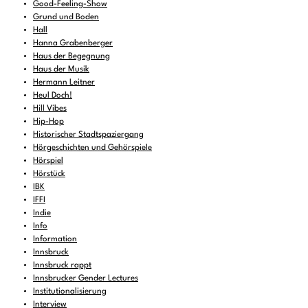
Good-Feeling-Show
Grund und Boden
Hall
Hanna Grabenberger
Haus der Begegnung
Haus der Musik
Hermann Leitner
Heul Doch!
Hill Vibes
Hip-Hop
Historischer Stadtspaziergang
Hörgeschichten und Gehörspiele
Hörspiel
Hörstück
IBK
IFFI
Indie
Info
Information
Innsbruck
Innsbruck rappt
Innsbrucker Gender Lectures
Institutionalisierung
Interview