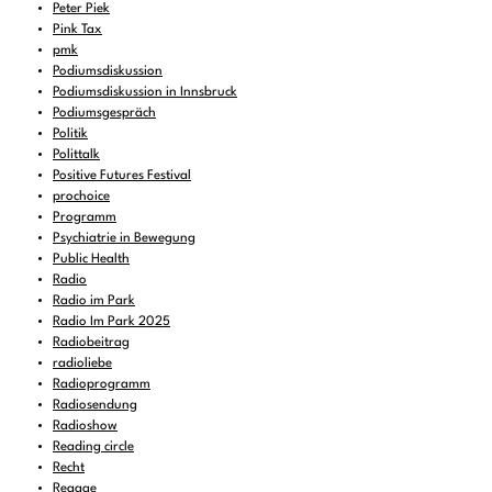
Peter Piek
Pink Tax
pmk
Podiumsdiskussion
Podiumsdiskussion in Innsbruck
Podiumsgespräch
Politik
Polittalk
Positive Futures Festival
prochoice
Programm
Psychiatrie in Bewegung
Public Health
Radio
Radio im Park
Radio Im Park 2025
Radiobeitrag
radioliebe
Radioprogramm
Radiosendung
Radioshow
Reading circle
Recht
Reggae