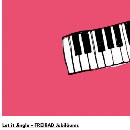
Let it Jingle – FREIRAD Jubiläums