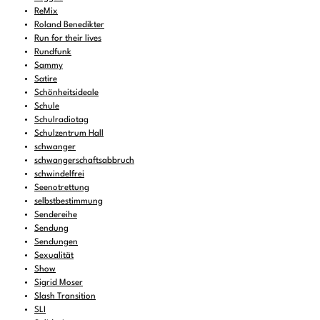
ReMix
Roland Benedikter
Run for their lives
Rundfunk
Sammy
Satire
Schönheitsideale
Schule
Schulradiotag
Schulzentrum Hall
schwanger
schwangerschaftsabbruch
schwindelfrei
Seenotrettung
selbstbestimmung
Sendereihe
Sendung
Sendungen
Sexualität
Show
Sigrid Moser
Slash Transition
SLI