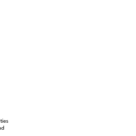
ties
nd