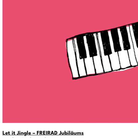
Let it Jingle – FREIRAD Jubiläums