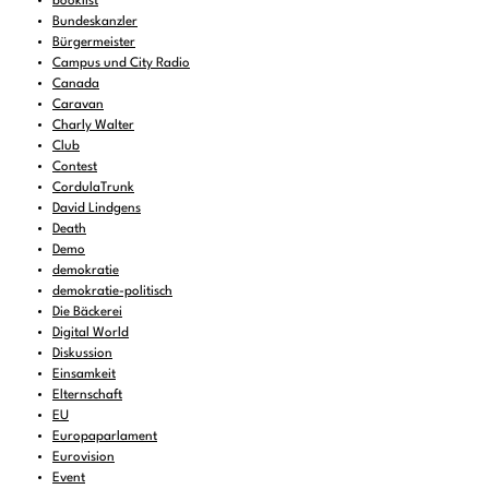
booklist
Bundeskanzler
Bürgermeister
Campus und City Radio
Canada
Caravan
Charly Walter
Club
Contest
CordulaTrunk
David Lindgens
Death
Demo
demokratie
demokratie-politisch
Die Bäckerei
Digital World
Diskussion
Einsamkeit
Elternschaft
EU
Europaparlament
Eurovision
Event