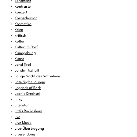
konferenz
Kontraste
Konzert
Körperhorror
Kosmetika
Krieg
kritisch
Kultur
Kultur im Dorf
Kundgebung
Kunst
Land Tirol
Landwirtschaft
Lange Nacht des Schreibens
Late Night Lounge
Legends of Rock
Leonie Drechsel
links
Literatur
Litti's Radioshow
live
Live Musik
Live-Übertragung
Livesendung