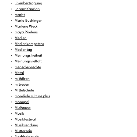
Liveübertragung
Lorenz Kanzian
macht
Mario Buchinger
Marlene Weck
maya Pindeus
Medien
Medienkompetenz
Medientag
Meinungsfreiheit
Meinungsvielfalt
menschenrechte
Metal
mithören
mitreden
Mittelschule
mondiale culture plus
monopol
Mulhouse
Musik
Musikfestival
Musiksendung
Muttersein
Nachhaltigkeit