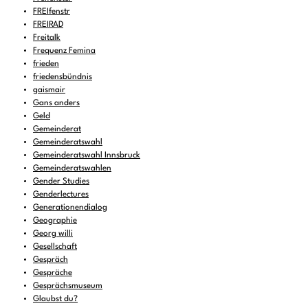
FREIfenstr
FREIRAD
Freitalk
Frequenz Femina
frieden
friedensbündnis
gaismair
Gans anders
Geld
Gemeinderat
Gemeinderatswahl
Gemeinderatswahl Innsbruck
Gemeinderatswahlen
Gender Studies
Genderlectures
Generationendialog
Geographie
Georg willi
Gesellschaft
Gespräch
Gespräche
Gesprächsmuseum
Glaubst du?