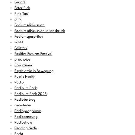
Period
Peter Piek
Pink Tax
pmk
Podiumsdiskussion
Podiumsdiskussion in Innsbruck
Podiumsgespräch
Politik
Polittalk
Positive Futures Festival
prochoice
Programm
Psychiatrie in Bewegung
Public Health
Radio
Radio im Park
Radio Im Park 2025
Radiobeitrag
radioliebe
Radioprogramm
Radiosendung
Radioshow
Reading circle
Recht