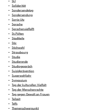
SLI
Solidarität
Sondersendetag
Sondersendung
Sonja Utz
Sprache
Sprachenvielfalft
St.Pölten
Stadtteile
Stic
Stichwahl
Strassbourg
Studie
Studierende
Studiogespräch
Suizidprävention
Superwahljahr
Symposium
Tag der kulturellen Vielfalt
Tag der Menschenrechte
Tag gegen Gewalt an Frauen
Teilzeit
Telfs
Themenschwerpunkt