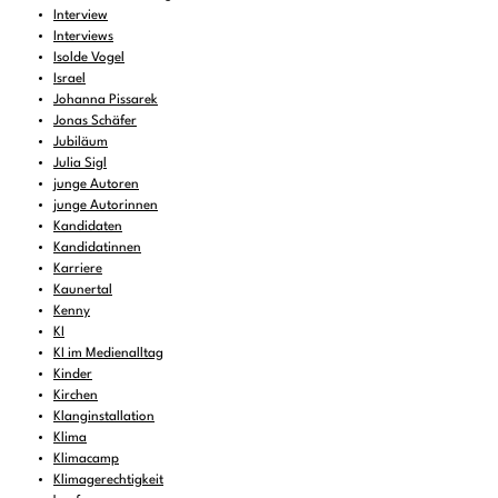
Interview
Interviews
Isolde Vogel
Israel
Johanna Pissarek
Jonas Schäfer
Jubiläum
Julia Sigl
junge Autoren
junge Autorinnen
Kandidaten
Kandidatinnen
Karriere
Kaunertal
Kenny
KI
KI im Medienalltag
Kinder
Kirchen
Klanginstallation
Klima
Klimacamp
Klimagerechtigkeit