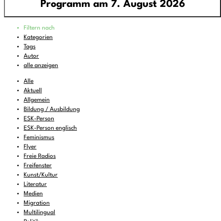
Programm am 7. August 2026
Programm
Filtern nach
00:00
-
06:00
pop around - all around pop
Kategorien
Tags
06:00
-
07:00
Feines zum Liegenbleiben
Autor
07:00
-
08:00
DEMOCRACY NOW!
alle anzeigen
08:00
-
08:30
KulturTon
(wdh.)
Alle
Aktuell
08:30
-
10:00
Wake and Bake..
Allgemein
Bildung / Ausbildung
10:00
-
11:00
FREIRAD Musik
ESK-Person
11:00
-
11:06
BBC News
ESK-Person englisch
Feminismus
11:06
-
12:00
FREIRAD Musik
Flyer
Freie Radios
12:00
-
13:00
#Lerche - Musik aus dem Briefkasten
Freifenster
13:00
Kunst/Kultur
-
13:06
BBC News
Literatur
13:06
-
13:22
Vorgekostet
Medien
Migration
13:22
-
16:00
FREIRAD Musik
Multilingual