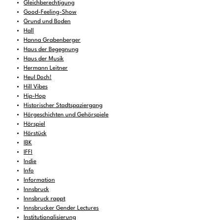
Gleichberechtigung
Good-Feeling-Show
Grund und Boden
Hall
Hanna Grabenberger
Haus der Begegnung
Haus der Musik
Hermann Leitner
Heul Doch!
Hill Vibes
Hip-Hop
Historischer Stadtspaziergang
Hörgeschichten und Gehörspiele
Hörspiel
Hörstück
IBK
IFFI
Indie
Info
Information
Innsbruck
Innsbruck rappt
Innsbrucker Gender Lectures
Institutionalisierung