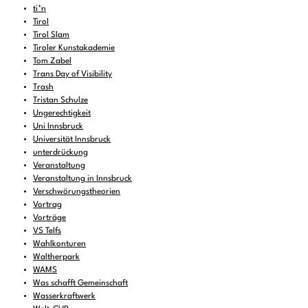
ti*n
Tirol
Tirol Slam
Tiroler Kunstakademie
Tom Zabel
Trans Day of Visibility
Trash
Tristan Schulze
Ungerechtigkeit
Uni Innsbruck
Universität Innsbruck
unterdrückung
Veranstaltung
Veranstaltung in Innsbruck
Verschwörungstheorien
Vortrag
Vorträge
VS Telfs
Wahlkonturen
Waltherpark
WAMS
Was schafft Gemeinschaft
Wasserkraftwerk