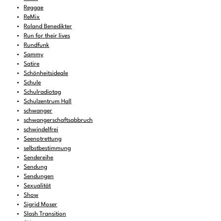
Reggae
ReMix
Roland Benedikter
Run for their lives
Rundfunk
Sammy
Satire
Schönheitsideale
Schule
Schulradiotag
Schulzentrum Hall
schwanger
schwangerschaftsabbruch
schwindelfrei
Seenotrettung
selbstbestimmung
Sendereihe
Sendung
Sendungen
Sexualität
Show
Sigrid Moser
Slash Transition