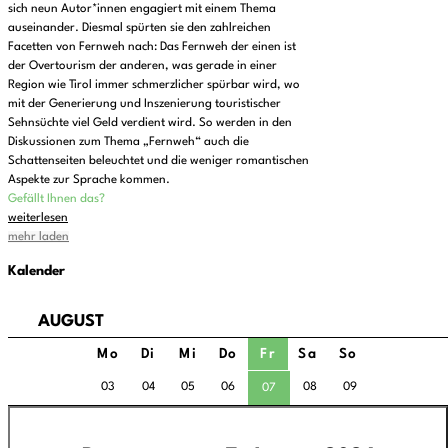
sich neun Autor*innen engagiert mit einem Thema
auseinander. Diesmal spürten sie den zahlreichen
Facetten von Fernweh nach: Das Fernweh der einen ist
der Overtourism der anderen, was gerade in einer
Region wie Tirol immer schmerzlicher spürbar wird, wo
mit der Generierung und Inszenierung touristischer
Sehnsüchte viel Geld verdient wird. So werden in den
Diskussionen zum Thema „Fernweh“ auch die
Schattenseiten beleuchtet und die weniger romantischen
Aspekte zur Sprache kommen.
Gefällt Ihnen das?
weiterlesen
mehr laden
Kalender
AUGUST
Mo
Di
Mi
Do
Fr
Sa
So
03
04
05
06
08
09
07