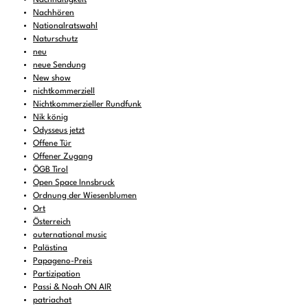
Nachhören
Nationalratswahl
Naturschutz
neu
neue Sendung
New show
nichtkommerziell
Nichtkommerzieller Rundfunk
Nik könig
Odysseus jetzt
Offene Tür
Offener Zugang
ÖGB Tirol
Open Space Innsbruck
Ordnung der Wiesenblumen
Ort
Österreich
outernational music
Palästina
Papageno-Preis
Partizipation
Passi & Noah ON AIR
patriachat