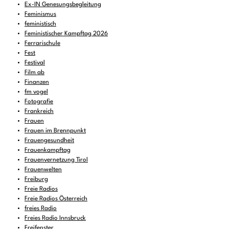
Ex-IN Genesungsbegleitung
Feminismus
feministisch
Feministischer Kampftag 2026
Ferrarischule
Fest
Festival
Film ab
Finanzen
fm vogel
Fotografie
Frankreich
Frauen
Frauen im Brennpunkt
Frauengesundheit
Frauenkampftag
Frauenvernetzung Tirol
Frauenwelten
Freiburg
Freie Radios
Freie Radios Österreich
freies Radio
Freies Radio Innsbruck
Freifenster