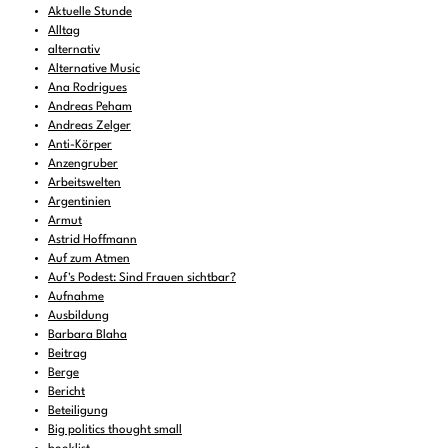
Aktuelle Stunde
Alltag
alternativ
Alternative Music
Ana Rodrigues
Andreas Peham
Andreas Zelger
Anti-Körper
Anzengruber
Arbeitswelten
Argentinien
Armut
Astrid Hoffmann
Auf zum Atmen
Auf's Podest: Sind Frauen sichtbar?
Aufnahme
Ausbildung
Barbara Blaha
Beitrag
Berge
Bericht
Beteiligung
Big politics thought small