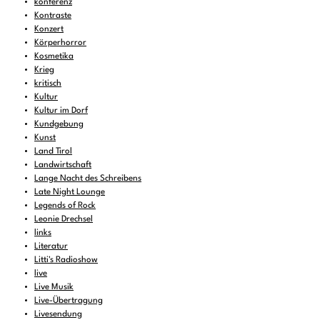
konferenz
Kontraste
Konzert
Körperhorror
Kosmetika
Krieg
kritisch
Kultur
Kultur im Dorf
Kundgebung
Kunst
Land Tirol
Landwirtschaft
Lange Nacht des Schreibens
Late Night Lounge
Legends of Rock
Leonie Drechsel
links
Literatur
Litti's Radioshow
live
Live Musik
Live-Übertragung
Livesendung