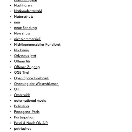
Nachhören
Nationalratswahl
Naturschutz
neu
neue Sendung
New show
nichtkommerziell
Nichtkommerzieller Rundfunk
Nik könig
Odysseus jetzt
Offene Tür
Offener Zugang
ÖGB Tirol
Open Space Innsbruck
Ordnung der Wiesenblumen
Ort
Österreich
outernational music
Palästina
Papageno-Preis
Partizipation
Passi & Noah ON AIR
patriachat