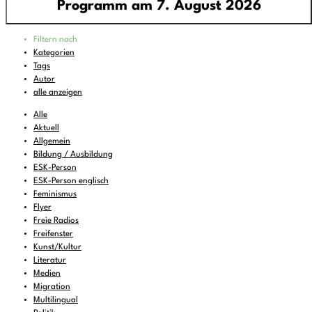
Programm am 7. August 2026
Programm
Filtern nach
00:00
-
06:00
pop around - all around pop
Kategorien
Tags
06:00
-
07:00
Feines zum Liegenbleiben
Autor
07:00
-
08:00
DEMOCRACY NOW!
alle anzeigen
08:00
-
08:30
KulturTon
(wdh.)
Alle
Aktuell
08:30
-
10:00
Wake and Bake..
Allgemein
Bildung / Ausbildung
10:00
-
11:00
FREIRAD Musik
ESK-Person
11:00
-
11:06
BBC News
ESK-Person englisch
Feminismus
11:06
-
12:00
FREIRAD Musik
Flyer
Freie Radios
12:00
-
13:00
#Lerche - Musik aus dem Briefkasten
Freifenster
13:00
Kunst/Kultur
-
13:06
BBC News
Literatur
13:06
-
13:22
Vorgekostet
Medien
Migration
13:22
-
16:00
FREIRAD Musik
Multilingual