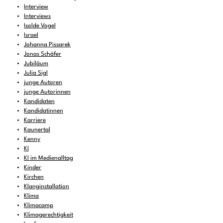
Interview
Interviews
Isolde Vogel
Israel
Johanna Pissarek
Jonas Schäfer
Jubiläum
Julia Sigl
junge Autoren
junge Autorinnen
Kandidaten
Kandidatinnen
Karriere
Kaunertal
Kenny
KI
KI im Medienalltag
Kinder
Kirchen
Klanginstallation
Klima
Klimacamp
Klimagerechtigkeit