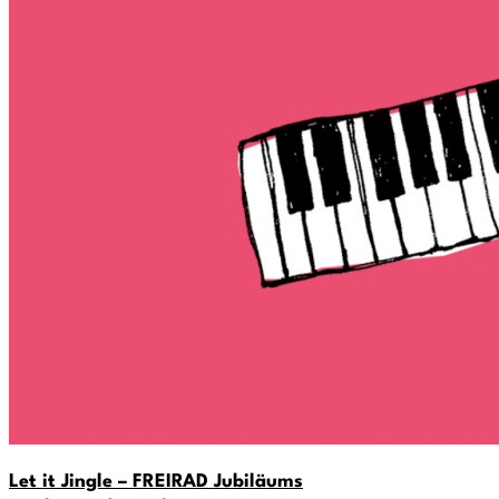
Let it Jingle – FREIRAD Jubiläums