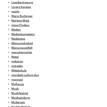
Liveübertragung
Lorenz Kanzian
macht
Mario Buchinger
Marlene Weck
maya Pindeus
Medien
Medienkompetenz
Medientag
Meinungsfreiheit
Meinungsvielfalt
menschenrechte
Metal
mithören
mitreden
Mittelschule
mondiale culture plus
monopol
Mulhouse
Musik
Musikfestival
Musiksendung
Muttersein
Nachhaltigkeit