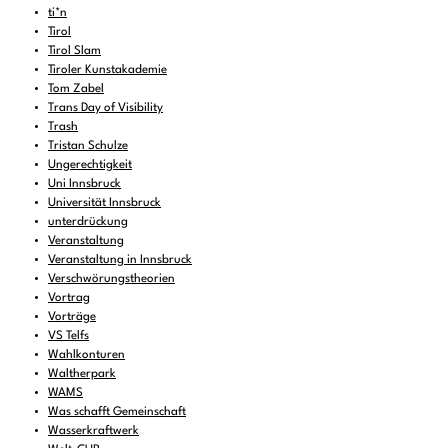
ti*n
Tirol
Tirol Slam
Tiroler Kunstakademie
Tom Zabel
Trans Day of Visibility
Trash
Tristan Schulze
Ungerechtigkeit
Uni Innsbruck
Universität Innsbruck
unterdrückung
Veranstaltung
Veranstaltung in Innsbruck
Verschwörungstheorien
Vortrag
Vorträge
VS Telfs
Wahlkonturen
Waltherpark
WAMS
Was schafft Gemeinschaft
Wasserkraftwerk