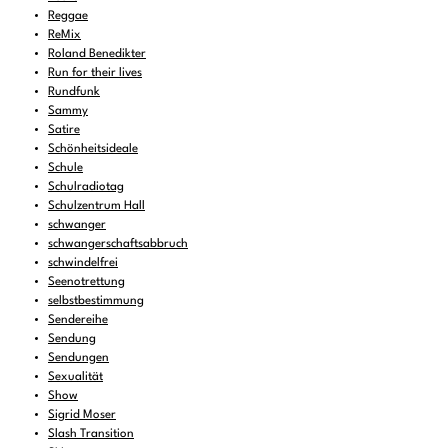
Reggae
ReMix
Roland Benedikter
Run for their lives
Rundfunk
Sammy
Satire
Schönheitsideale
Schule
Schulradiotag
Schulzentrum Hall
schwanger
schwangerschaftsabbruch
schwindelfrei
Seenotrettung
selbstbestimmung
Sendereihe
Sendung
Sendungen
Sexualität
Show
Sigrid Moser
Slash Transition