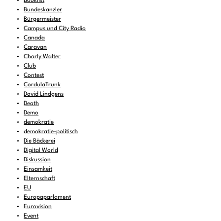
booklist
Bundeskanzler
Bürgermeister
Campus und City Radio
Canada
Caravan
Charly Walter
Club
Contest
CordulaTrunk
David Lindgens
Death
Demo
demokratie
demokratie-politisch
Die Bäckerei
Digital World
Diskussion
Einsamkeit
Elternschaft
EU
Europaparlament
Eurovision
Event