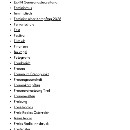
Ex-IN Genesungsbegleitung
Feminismus
feministisch
Feministischer Kampftag 2026
Ferrarischule
Fest
Festival
Film ab
Finanzen
fm vogel
Fotografie
Frankreich
Frauen
Frauen im Brennpunkt
Frauengesundheit
Frauenkampftag
Frauenvernetzung Tirol
Frauenwelten
Freiburg
Freie Radios
Freie Radios Österreich
freies Radio
Freies Radio Innsbruck
Freifenster