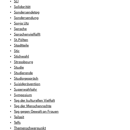
SLI
Solidarität
Sondersendetag
Sondersendung
Sonja Utz
Sprache
Sprachenvielfalft
St.Pölten
Stadtteile
Stic
Stichwahl
Strassbourg
Studie
Studierende
Studiogespräch
Suizidprävention
Superwahljahr
Symposium
Tag der kulturellen Vielfalt
Tag der Menschenrechte
Tag gegen Gewalt an Frauen
Teilzeit
Telfs
Themenschwerpunkt