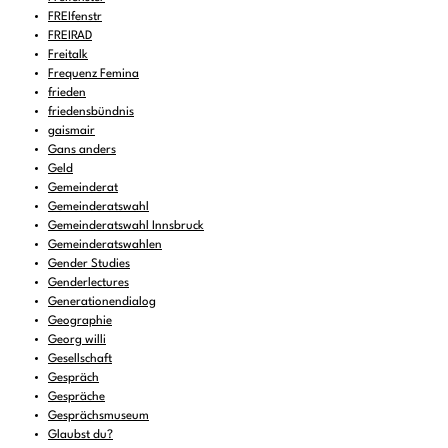
FREIfenstr
FREIRAD
Freitalk
Frequenz Femina
frieden
friedensbündnis
gaismair
Gans anders
Geld
Gemeinderat
Gemeinderatswahl
Gemeinderatswahl Innsbruck
Gemeinderatswahlen
Gender Studies
Genderlectures
Generationendialog
Geographie
Georg willi
Gesellschaft
Gespräch
Gespräche
Gesprächsmuseum
Glaubst du?