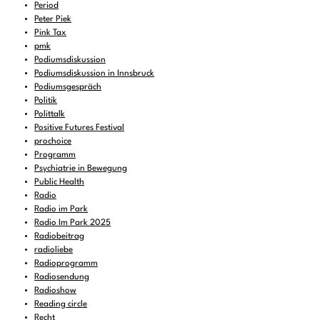
Period
Peter Piek
Pink Tax
pmk
Podiumsdiskussion
Podiumsdiskussion in Innsbruck
Podiumsgespräch
Politik
Polittalk
Positive Futures Festival
prochoice
Programm
Psychiatrie in Bewegung
Public Health
Radio
Radio im Park
Radio Im Park 2025
Radiobeitrag
radioliebe
Radioprogramm
Radiosendung
Radioshow
Reading circle
Recht