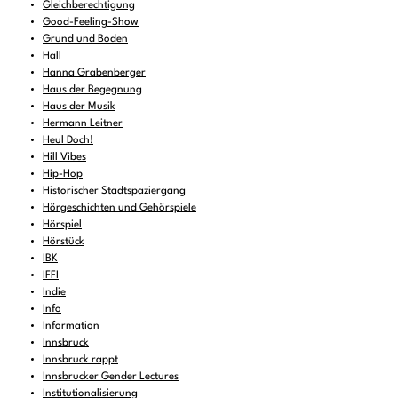
Gleichberechtigung
Good-Feeling-Show
Grund und Boden
Hall
Hanna Grabenberger
Haus der Begegnung
Haus der Musik
Hermann Leitner
Heul Doch!
Hill Vibes
Hip-Hop
Historischer Stadtspaziergang
Hörgeschichten und Gehörspiele
Hörspiel
Hörstück
IBK
IFFI
Indie
Info
Information
Innsbruck
Innsbruck rappt
Innsbrucker Gender Lectures
Institutionalisierung