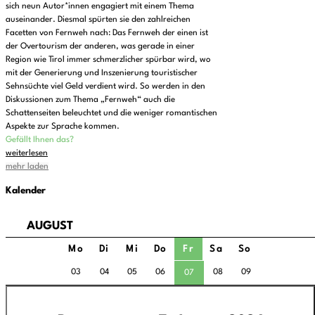
sich neun Autor*innen engagiert mit einem Thema
auseinander. Diesmal spürten sie den zahlreichen
Facetten von Fernweh nach: Das Fernweh der einen ist
der Overtourism der anderen, was gerade in einer
Region wie Tirol immer schmerzlicher spürbar wird, wo
mit der Generierung und Inszenierung touristischer
Sehnsüchte viel Geld verdient wird. So werden in den
Diskussionen zum Thema „Fernweh“ auch die
Schattenseiten beleuchtet und die weniger romantischen
Aspekte zur Sprache kommen.
Gefällt Ihnen das?
weiterlesen
mehr laden
Kalender
AUGUST
Mo
Di
Mi
Do
Fr
Sa
So
03
04
05
06
08
09
07