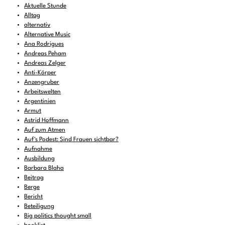
Aktuelle Stunde
Alltag
alternativ
Alternative Music
Ana Rodrigues
Andreas Peham
Andreas Zelger
Anti-Körper
Anzengruber
Arbeitswelten
Argentinien
Armut
Astrid Hoffmann
Auf zum Atmen
Auf's Podest: Sind Frauen sichtbar?
Aufnahme
Ausbildung
Barbara Blaha
Beitrag
Berge
Bericht
Beteiligung
Big politics thought small