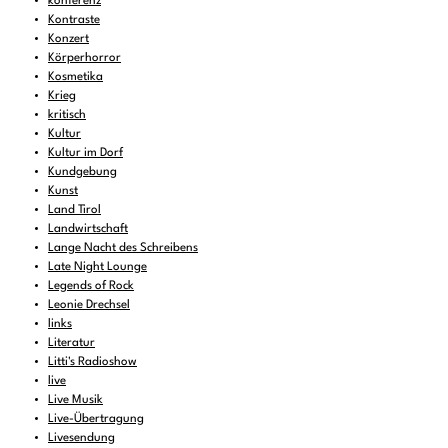
konferenz
Kontraste
Konzert
Körperhorror
Kosmetika
Krieg
kritisch
Kultur
Kultur im Dorf
Kundgebung
Kunst
Land Tirol
Landwirtschaft
Lange Nacht des Schreibens
Late Night Lounge
Legends of Rock
Leonie Drechsel
links
Literatur
Litti's Radioshow
live
Live Musik
Live-Übertragung
Livesendung