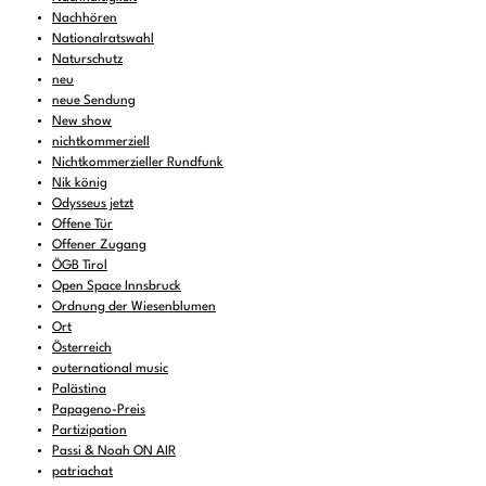
Nachhören
Nationalratswahl
Naturschutz
neu
neue Sendung
New show
nichtkommerziell
Nichtkommerzieller Rundfunk
Nik könig
Odysseus jetzt
Offene Tür
Offener Zugang
ÖGB Tirol
Open Space Innsbruck
Ordnung der Wiesenblumen
Ort
Österreich
outernational music
Palästina
Papageno-Preis
Partizipation
Passi & Noah ON AIR
patriachat