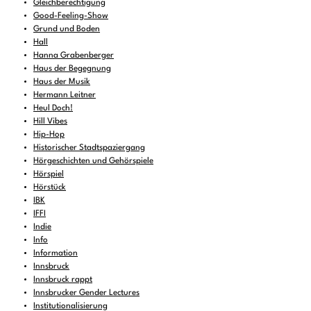
Gleichberechtigung
Good-Feeling-Show
Grund und Boden
Hall
Hanna Grabenberger
Haus der Begegnung
Haus der Musik
Hermann Leitner
Heul Doch!
Hill Vibes
Hip-Hop
Historischer Stadtspaziergang
Hörgeschichten und Gehörspiele
Hörspiel
Hörstück
IBK
IFFI
Indie
Info
Information
Innsbruck
Innsbruck rappt
Innsbrucker Gender Lectures
Institutionalisierung