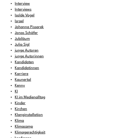
Interview
Interviews
Isolde Vogel
Israel
Johanna Pissarek
Jonas Schäfer
Jubiläum
Julia Sigl
junge Autoren
junge Autorinnen
Kandidaten
Kandidatinnen
Karriere
Kaunertal
Kenny
KI
KI im Medienalltag
Kinder
Kirchen
Klanginstallation
Klima
Klimacamp
Klimagerechtigkeit