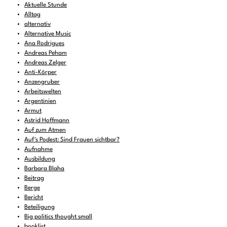
Aktuelle Stunde
Alltag
alternativ
Alternative Music
Ana Rodrigues
Andreas Peham
Andreas Zelger
Anti-Körper
Anzengruber
Arbeitswelten
Argentinien
Armut
Astrid Hoffmann
Auf zum Atmen
Auf's Podest: Sind Frauen sichtbar?
Aufnahme
Ausbildung
Barbara Blaha
Beitrag
Berge
Bericht
Beteiligung
Big politics thought small
booklist