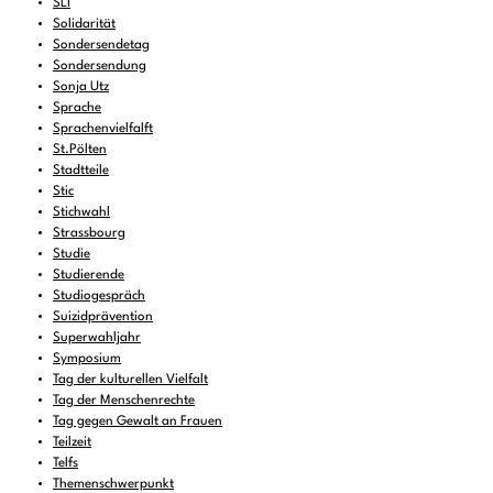
SLI
Solidarität
Sondersendetag
Sondersendung
Sonja Utz
Sprache
Sprachenvielfalft
St.Pölten
Stadtteile
Stic
Stichwahl
Strassbourg
Studie
Studierende
Studiogespräch
Suizidprävention
Superwahljahr
Symposium
Tag der kulturellen Vielfalt
Tag der Menschenrechte
Tag gegen Gewalt an Frauen
Teilzeit
Telfs
Themenschwerpunkt