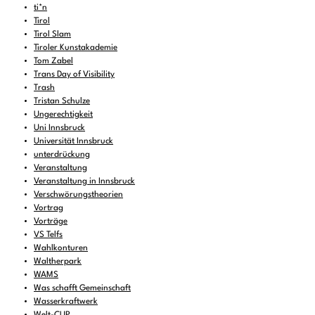
ti*n
Tirol
Tirol Slam
Tiroler Kunstakademie
Tom Zabel
Trans Day of Visibility
Trash
Tristan Schulze
Ungerechtigkeit
Uni Innsbruck
Universität Innsbruck
unterdrückung
Veranstaltung
Veranstaltung in Innsbruck
Verschwörungstheorien
Vortrag
Vorträge
VS Telfs
Wahlkonturen
Waltherpark
WAMS
Was schafft Gemeinschaft
Wasserkraftwerk
Welt-CUP