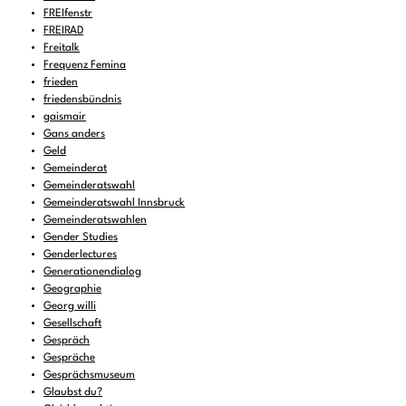
FREIfenstr
FREIRAD
Freitalk
Frequenz Femina
frieden
friedensbündnis
gaismair
Gans anders
Geld
Gemeinderat
Gemeinderatswahl
Gemeinderatswahl Innsbruck
Gemeinderatswahlen
Gender Studies
Genderlectures
Generationendialog
Geographie
Georg willi
Gesellschaft
Gespräch
Gespräche
Gesprächsmuseum
Glaubst du?