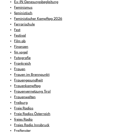
Ex-IN Genesungsbegleitung
Feminismus
feministisch
Feministischer Kampftag 2026
Ferrarischule
Fest
Festival
Film ab
Finanzen
fm vogel
Fotografie
Frankreich
Frauen
Frauen im Brennpunkt
Frauengesundheit
Frauenkampftag
Frauenvernetzung Tirol
Frauenwelten
Freiburg
Freie Radios
Freie Radios Österreich
freies Radio
Freies Radio Innsbruck
Freifenster