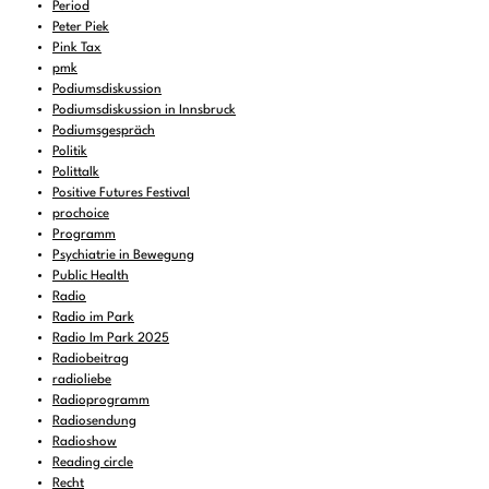
Period
Peter Piek
Pink Tax
pmk
Podiumsdiskussion
Podiumsdiskussion in Innsbruck
Podiumsgespräch
Politik
Polittalk
Positive Futures Festival
prochoice
Programm
Psychiatrie in Bewegung
Public Health
Radio
Radio im Park
Radio Im Park 2025
Radiobeitrag
radioliebe
Radioprogramm
Radiosendung
Radioshow
Reading circle
Recht