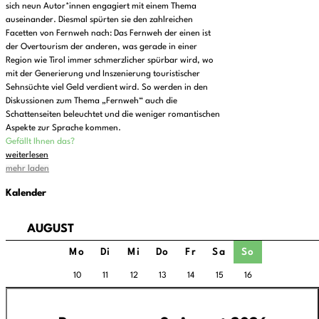
sich neun Autor*innen engagiert mit einem Thema
auseinander. Diesmal spürten sie den zahlreichen
Facetten von Fernweh nach: Das Fernweh der einen ist
der Overtourism der anderen, was gerade in einer
Region wie Tirol immer schmerzlicher spürbar wird, wo
mit der Generierung und Inszenierung touristischer
Sehnsüchte viel Geld verdient wird. So werden in den
Diskussionen zum Thema „Fernweh“ auch die
Schattenseiten beleuchtet und die weniger romantischen
Aspekte zur Sprache kommen.
Gefällt Ihnen das?
weiterlesen
mehr laden
Kalender
AUGUST
Mo
Di
Mi
Do
Fr
Sa
So
10
11
12
13
14
15
16