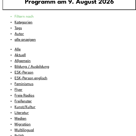
Programm am 9. August 2026
Programm
Filtern nach
00:00
-
02:00
Klangforschung
Kategorien
Tags
02:00
-
04:00
rattlin' bones
Autor
04:00
-
06:00
Around the World
alle anzeigen
06:00
-
07:00
Sounds of Ukraine
Alle
Aktuell
07:00
-
08:00
DEMOCRACY NOW!
Allgemein
Bildung / Ausbildung
08:00
-
09:00
Musik zum Aufstehen oder Liegenbleiben
ESK-Person
09:00
-
10:00
Cool Britannia
(wdh.)
ESK-Person englisch
Feminismus
10:00
-
11:00
FREIRAD Musik
Flyer
Freie Radios
11:00
-
12:00
Subversive Sounds of Innsbruck
(wdh.)
Freifenster
12:00
Kunst/Kultur
-
14:00
CAN RADYO
Literatur
14:00
-
14:30
Human Rights Reading
Medien
Migration
14:30
-
15:00
FREIRAD Musik
Multilingual
Politik