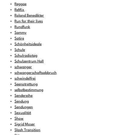
Reggae
ReMix
Roland Benedikter
Run for their lives
Rundfunk
Sammy
Satire
Schönheitsideale
Schule
Schulradiotag
Schulzentrum Hall
schwanger
schwangerschaftsabbruch
schwindelfrei
Seenotrettung
selbstbestimmung
Sendereihe
Sendung
Sendungen
Sexualität
Show
Sigrid Moser
Slash Transition