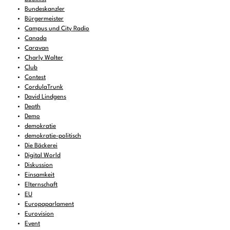
Bundeskanzler
Bürgermeister
Campus und City Radio
Canada
Caravan
Charly Walter
Club
Contest
CordulaTrunk
David Lindgens
Death
Demo
demokratie
demokratie-politisch
Die Bäckerei
Digital World
Diskussion
Einsamkeit
Elternschaft
EU
Europaparlament
Eurovision
Event