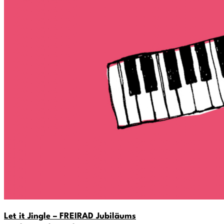
Let it Jingle – FREIRAD Jubiläums