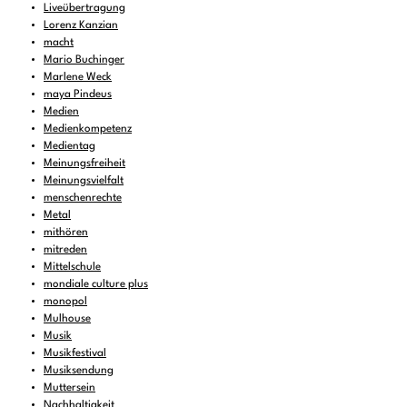
Liveübertragung
Lorenz Kanzian
macht
Mario Buchinger
Marlene Weck
maya Pindeus
Medien
Medienkompetenz
Medientag
Meinungsfreiheit
Meinungsvielfalt
menschenrechte
Metal
mithören
mitreden
Mittelschule
mondiale culture plus
monopol
Mulhouse
Musik
Musikfestival
Musiksendung
Muttersein
Nachhaltigkeit