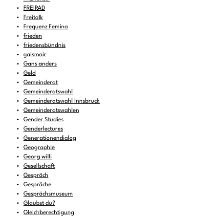
FREIRAD
Freitalk
Frequenz Femina
frieden
friedensbündnis
gaismair
Gans anders
Geld
Gemeinderat
Gemeinderatswahl
Gemeinderatswahl Innsbruck
Gemeinderatswahlen
Gender Studies
Genderlectures
Generationendialog
Geographie
Georg willi
Gesellschaft
Gespräch
Gespräche
Gesprächsmuseum
Glaubst du?
Gleichberechtigung