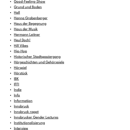
Good-Feeling-Show
Grund und Boden
Hall
Hanna Grabenberger
Haus der Begegnung
Haus der Musik
Hermann Leitner
Heul Doch!
Hill Vibes
Hip-Hop
Historischer Stadtspaziergang
Hörgeschichten und Gehörspiele
Hörspiel
Hörstück
IBK
IFFI
Indie
Info
Information
Innsbruck
Innsbruck rappt
Innsbrucker Gender Lectures
Institutionalisierung
Interview