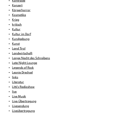
Kontraste
Konzert
Körperhorror
Kosmetika
Krieg
kritisch
Kultur
Kultur im Dorf
Kundgebung
Kunst
Land Tirol
Landwirtschaft
Lange Nacht des Schreibens
Late Night Lounge
Legends of Rock
Leonie Drechsel
links
Literatur
Litti's Radioshow
live
Live Musik
Live-Übertragung
Livesendung
Liveübertragung