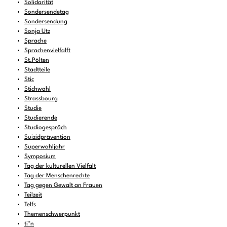
Solidarität
Sondersendetag
Sondersendung
Sonja Utz
Sprache
Sprachenvielfalft
St.Pölten
Stadtteile
Stic
Stichwahl
Strassbourg
Studie
Studierende
Studiogespräch
Suizidprävention
Superwahljahr
Symposium
Tag der kulturellen Vielfalt
Tag der Menschenrechte
Tag gegen Gewalt an Frauen
Teilzeit
Telfs
Themenschwerpunkt
ti*n