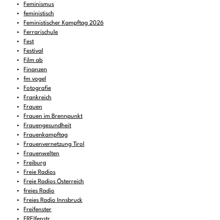
Feminismus
feministisch
Feministischer Kampftag 2026
Ferrarischule
Fest
Festival
Film ab
Finanzen
fm vogel
Fotografie
Frankreich
Frauen
Frauen im Brennpunkt
Frauengesundheit
Frauenkampftag
Frauenvernetzung Tirol
Frauenwelten
Freiburg
Freie Radios
Freie Radios Österreich
freies Radio
Freies Radio Innsbruck
Freifenster
FREIfenstr