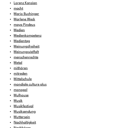
Lorenz Kanzian
macht
Mario Buchinger
Marlene Weck
maya Pindeus
Medien
Medienkompetenz
Medientag
Meinungsfreiheit
Meinungsvielfalt
menschenrechte
Metal
mithören
mitreden
Mittelschule
mondiale culture plus
monopol
Mulhouse
Musik
Musikfestival
Musiksendung
Muttersein
Nachhaltigkeit
Nachhören