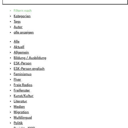
Programm
Filtern nach
00:00
-
01:45
Home is where good music plays
Kategorien
Tags
01:45
-
04:00
Wasabi Fever
Autor
04:00
-
06:00
The Eclectic Electric
alle anzeigen
06:00
-
07:00
Feines zum Liegenbleiben
Alle
Aktuell
07:00
-
08:00
DEMOCRACY NOW!
Allgemein
Bildung / Ausbildung
08:00
-
08:30
KulturTon
(wdh.)
ESK-Person
08:30
-
09:00
Musik zum Aufstehen oder Liegenbleiben
ESK-Person englisch
Feminismus
09:00
-
11:00
FREIRAD Musik
Flyer
Freie Radios
11:00
-
11:06
BBC News
Freifenster
11:06
Kunst/Kultur
-
12:00
FREIRAD Musik
Literatur
12:00
-
13:00
FALTER Radio
Medien
Migration
13:00
-
13:06
BBC News
Multilingual
Politik
13:06
-
14:00
FREIRAD Musik