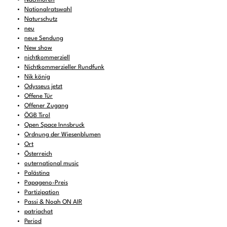
Nationalratswahl
Naturschutz
neu
neue Sendung
New show
nichtkommerziell
Nichtkommerzieller Rundfunk
Nik könig
Odysseus jetzt
Offene Tür
Offener Zugang
ÖGB Tirol
Open Space Innsbruck
Ordnung der Wiesenblumen
Ort
Österreich
outernational music
Palästina
Papageno-Preis
Partizipation
Passi & Noah ON AIR
patriachat
Period