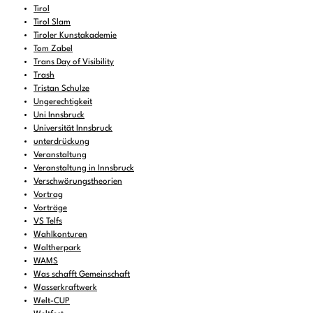
Tirol
Tirol Slam
Tiroler Kunstakademie
Tom Zabel
Trans Day of Visibility
Trash
Tristan Schulze
Ungerechtigkeit
Uni Innsbruck
Universität Innsbruck
unterdrückung
Veranstaltung
Veranstaltung in Innsbruck
Verschwörungstheorien
Vortrag
Vorträge
VS Telfs
Wahlkonturen
Waltherpark
WAMS
Was schafft Gemeinschaft
Wasserkraftwerk
Welt-CUP