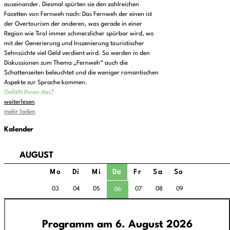
auseinander. Diesmal spürten sie den zahlreichen
Facetten von Fernweh nach: Das Fernweh der einen ist
der Overtourism der anderen, was gerade in einer
Region wie Tirol immer schmerzlicher spürbar wird, wo
mit der Generierung und Inszenierung touristischer
Sehnsüchte viel Geld verdient wird. So werden in den
Diskussionen zum Thema „Fernweh“ auch die
Schattenseiten beleuchtet und die weniger romantischen
Aspekte zur Sprache kommen.
Gefällt Ihnen das?
weiterlesen
mehr laden
Kalender
AUGUST
Mo
Di
Mi
Do
Fr
Sa
So
03
04
05
07
08
09
06
Programm am 6. August 2026