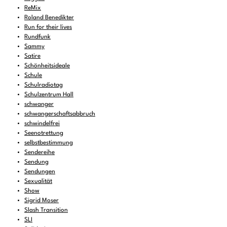
ReMix
Roland Benedikter
Run for their lives
Rundfunk
Sammy
Satire
Schönheitsideale
Schule
Schulradiotag
Schulzentrum Hall
schwanger
schwangerschaftsabbruch
schwindelfrei
Seenotrettung
selbstbestimmung
Sendereihe
Sendung
Sendungen
Sexualität
Show
Sigrid Moser
Slash Transition
SLI