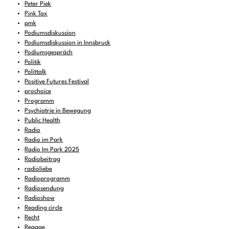
Peter Piek
Pink Tax
pmk
Podiumsdiskussion
Podiumsdiskussion in Innsbruck
Podiumsgespräch
Politik
Polittalk
Positive Futures Festival
prochoice
Programm
Psychiatrie in Bewegung
Public Health
Radio
Radio im Park
Radio Im Park 2025
Radiobeitrag
radioliebe
Radioprogramm
Radiosendung
Radioshow
Reading circle
Recht
Reggae