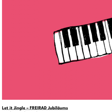
Let it Jingle – FREIRAD Jubiläums