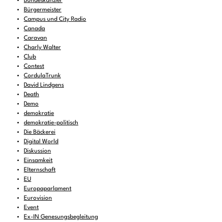
Bundeskanzler
Bürgermeister
Campus und City Radio
Canada
Caravan
Charly Walter
Club
Contest
CordulaTrunk
David Lindgens
Death
Demo
demokratie
demokratie-politisch
Die Bäckerei
Digital World
Diskussion
Einsamkeit
Elternschaft
EU
Europaparlament
Eurovision
Event
Ex-IN Genesungsbegleitung