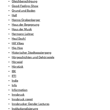
Gleichberechtigung
Good-Feeling-Show
Grund und Boden
Hall
Hanna Grabenberger
Haus der Begegnung
Haus der Musik
Hermann Leitner
Heul Doch!
Hill Vibes
Hip-Hop
Historischer Stadtspaziergang
Hörgeschichten und Gehörspiele
Hörspiel
Hörstück
IBK
IFFI
Indie
Info
Information
Innsbruck
Innsbruck rappt
Innsbrucker Gender Lectures
Institutionalisierung