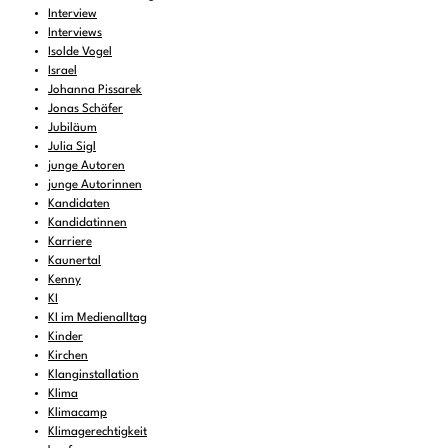
Interview
Interviews
Isolde Vogel
Israel
Johanna Pissarek
Jonas Schäfer
Jubiläum
Julia Sigl
junge Autoren
junge Autorinnen
Kandidaten
Kandidatinnen
Karriere
Kaunertal
Kenny
KI
KI im Medienalltag
Kinder
Kirchen
Klanginstallation
Klima
Klimacamp
Klimagerechtigkeit