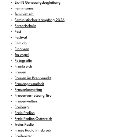
Ex-IN Genesungsbegleitung
Feminismus
feministisch
Feministischer Kampftag 2026
Ferrarischule
Fest
Festival
Film ab
Finanzen
fm vogel
Fotografie
Frankreich
Frauen
Frauen im Brennpunkt
Frauengesundheit
Frauenkampftag
Frauenvernetzung Tirol
Frauenwelten
Freiburg
Freie Radios
Freie Radios Österreich
freies Radio
Freies Radio Innsbruck
Freifenster