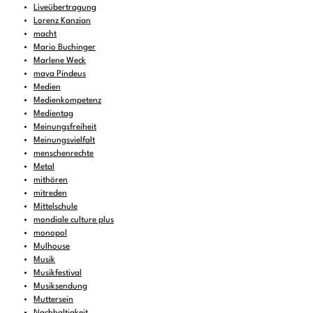
Liveübertragung
Lorenz Kanzian
macht
Mario Buchinger
Marlene Weck
maya Pindeus
Medien
Medienkompetenz
Medientag
Meinungsfreiheit
Meinungsvielfalt
menschenrechte
Metal
mithören
mitreden
Mittelschule
mondiale culture plus
monopol
Mulhouse
Musik
Musikfestival
Musiksendung
Muttersein
Nachhaltigkeit