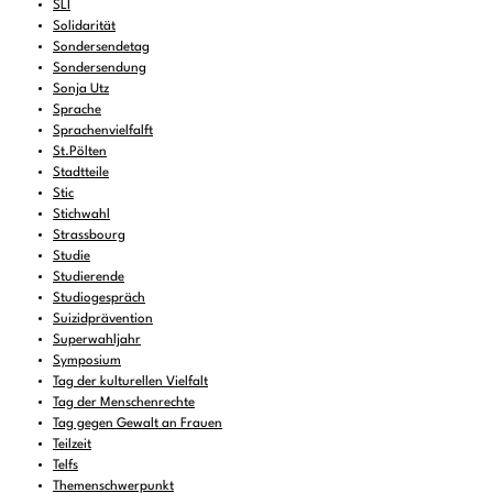
SLI
Solidarität
Sondersendetag
Sondersendung
Sonja Utz
Sprache
Sprachenvielfalft
St.Pölten
Stadtteile
Stic
Stichwahl
Strassbourg
Studie
Studierende
Studiogespräch
Suizidprävention
Superwahljahr
Symposium
Tag der kulturellen Vielfalt
Tag der Menschenrechte
Tag gegen Gewalt an Frauen
Teilzeit
Telfs
Themenschwerpunkt