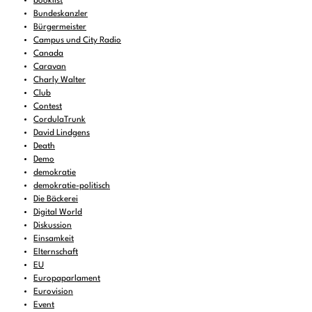
booklist
Bundeskanzler
Bürgermeister
Campus und City Radio
Canada
Caravan
Charly Walter
Club
Contest
CordulaTrunk
David Lindgens
Death
Demo
demokratie
demokratie-politisch
Die Bäckerei
Digital World
Diskussion
Einsamkeit
Elternschaft
EU
Europaparlament
Eurovision
Event