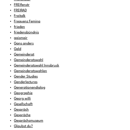
FREIfenstr
FREIRAD
Freitalk
Frequenz Femina
frieden
friedensbündnis
gaismair
Gans anders
Geld
Gemeinderat
Gemeinderatswahl
Gemeinderatswahl Innsbruck
Gemeinderatswahlen
Gender Studies
Genderlectures
Generationendialog
Geographie
Georg willi
Gesellschaft
Gespräch
Gespräche
Gesprächsmuseum
Glaubst du?