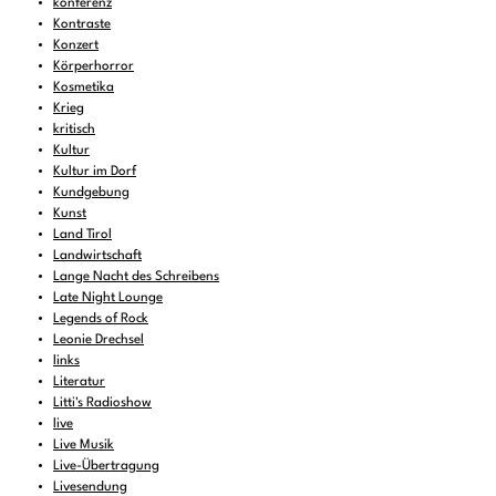
konferenz
Kontraste
Konzert
Körperhorror
Kosmetika
Krieg
kritisch
Kultur
Kultur im Dorf
Kundgebung
Kunst
Land Tirol
Landwirtschaft
Lange Nacht des Schreibens
Late Night Lounge
Legends of Rock
Leonie Drechsel
links
Literatur
Litti's Radioshow
live
Live Musik
Live-Übertragung
Livesendung