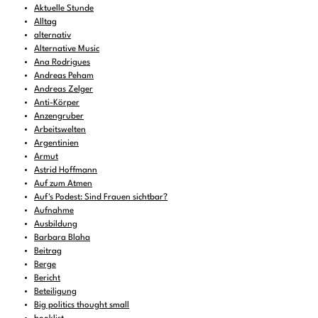
Aktuelle Stunde
Alltag
alternativ
Alternative Music
Ana Rodrigues
Andreas Peham
Andreas Zelger
Anti-Körper
Anzengruber
Arbeitswelten
Argentinien
Armut
Astrid Hoffmann
Auf zum Atmen
Auf's Podest: Sind Frauen sichtbar?
Aufnahme
Ausbildung
Barbara Blaha
Beitrag
Berge
Bericht
Beteiligung
Big politics thought small