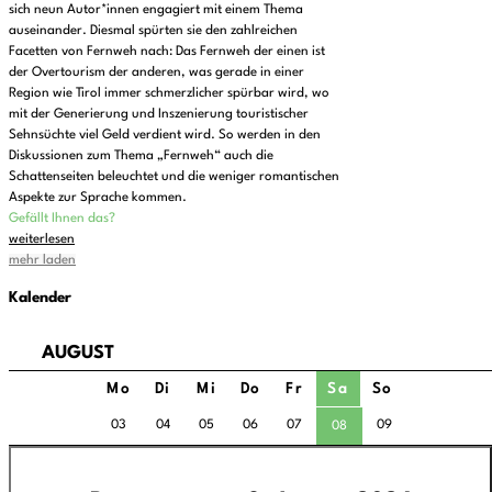
sich neun Autor*innen engagiert mit einem Thema
auseinander. Diesmal spürten sie den zahlreichen
Facetten von Fernweh nach: Das Fernweh der einen ist
der Overtourism der anderen, was gerade in einer
Region wie Tirol immer schmerzlicher spürbar wird, wo
mit der Generierung und Inszenierung touristischer
Sehnsüchte viel Geld verdient wird. So werden in den
Diskussionen zum Thema „Fernweh“ auch die
Schattenseiten beleuchtet und die weniger romantischen
Aspekte zur Sprache kommen.
Gefällt Ihnen das?
weiterlesen
mehr laden
Kalender
AUGUST
Mo
Di
Mi
Do
Fr
Sa
So
03
04
05
06
07
09
08