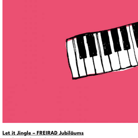
Let it Jingle – FREIRAD Jubiläums