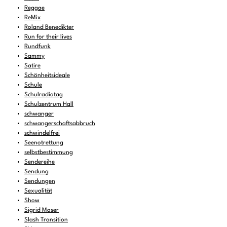
Reggae
ReMix
Roland Benedikter
Run for their lives
Rundfunk
Sammy
Satire
Schönheitsideale
Schule
Schulradiotag
Schulzentrum Hall
schwanger
schwangerschaftsabbruch
schwindelfrei
Seenotrettung
selbstbestimmung
Sendereihe
Sendung
Sendungen
Sexualität
Show
Sigrid Moser
Slash Transition