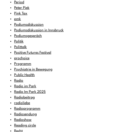
Period
Peter Piek
Pink Tax
pmk
Podiumsdiskussion
Podiumsdiskussion in Innsbruck
Podiumsgespräch
Politik
Polittalk
Positive Futures Festival
prochoice
Programm
Psychiatrie in Bewegung
Public Health
Radio
Radio im Park
Radio Im Park 2025
Radiobeitrag
radioliebe
Radioprogramm
Radiosendung
Radioshow
Reading circle
Recht