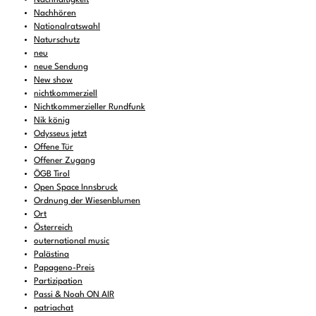
Nachhören
Nationalratswahl
Naturschutz
neu
neue Sendung
New show
nichtkommerziell
Nichtkommerzieller Rundfunk
Nik könig
Odysseus jetzt
Offene Tür
Offener Zugang
ÖGB Tirol
Open Space Innsbruck
Ordnung der Wiesenblumen
Ort
Österreich
outernational music
Palästina
Papageno-Preis
Partizipation
Passi & Noah ON AIR
patriachat