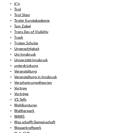
ti*n
Tirol
Tirol Slam
Tiroler Kunstakademie
Tom Zabel
Trans Day of Visibility
Trash
Tristan Schulze
Ungerechtigkeit
Uni Innsbruck
Universität Innsbruck
unterdrückung
Veranstaltung
Veranstaltung in Innsbruck
Verschwörungstheorien
Vortrag
Vorträge
VS Telfs
Wahlkonturen
Waltherpark
WAMS
Was schafft Gemeinschaft
Wasserkraftwerk