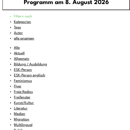
Programm am 8. August 2026
Programm
Filtern nach
00:00
-
01:00
FREIRAD Musik
Kategorien
Tags
01:00
-
06:00
Quiet is the new Loud
Autor
06:00
-
07:00
Sounds of Ukraine
alle anzeigen
07:00
-
08:00
DEMOCRACY NOW!
Alle
Aktuell
08:00
-
08:16
Vorgekostet
(wdh.)
Allgemein
Bildung / Ausbildung
08:16
-
09:00
Musik zum Aufstehen oder Liegenbleiben
ESK-Person
09:00
-
11:00
ReMix
(wdh.)
ESK-Person englisch
Feminismus
11:00
-
11:06
BBC News
Flyer
Freie Radios
11:06
-
12:00
FREIRAD Musik
Freifenster
12:00
Kunst/Kultur
-
13:00
Radio Stimme
Literatur
13:00
-
13:06
BBC News
Medien
Migration
13:06
-
14:00
FREIRAD Musik
Multilingual