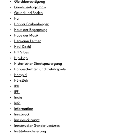
Gleichberechtigung
Good-Feeling-Show
Grund und Boden
Hall
Hanna Grabenberger
Haus der Begegnung
Haus der Musik
Hermann Leitner
Heul Doch!
Hill Vibes
Hip-Hop
Historischer Stadtspaziergang
Hörgeschichten und Gehörspiele
Hörspiel
Hörstück
IBK
IFFI
Indie
Info
Information
Innsbruck
Innsbruck rappt
Innsbrucker Gender Lectures
Institutionalisierung