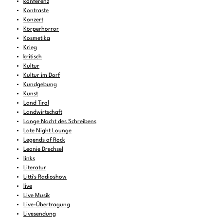
konferenz
Kontraste
Konzert
Körperhorror
Kosmetika
Krieg
kritisch
Kultur
Kultur im Dorf
Kundgebung
Kunst
Land Tirol
Landwirtschaft
Lange Nacht des Schreibens
Late Night Lounge
Legends of Rock
Leonie Drechsel
links
Literatur
Litti's Radioshow
live
Live Musik
Live-Übertragung
Livesendung