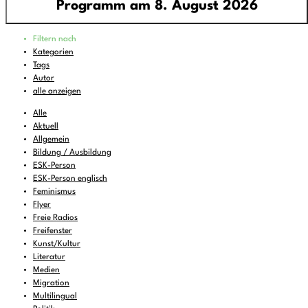
Programm am 8. August 2026
Programm
Filtern nach
00:00
-
01:00
FREIRAD Musik
Kategorien
Tags
01:00
-
06:00
Quiet is the new Loud
Autor
06:00
-
07:00
Sounds of Ukraine
alle anzeigen
07:00
-
08:00
DEMOCRACY NOW!
Alle
Aktuell
08:00
-
08:16
Vorgekostet
(wdh.)
Allgemein
Bildung / Ausbildung
08:16
-
09:00
Musik zum Aufstehen oder Liegenbleiben
ESK-Person
09:00
-
11:00
ReMix
(wdh.)
ESK-Person englisch
Feminismus
11:00
-
11:06
BBC News
Flyer
Freie Radios
11:06
-
12:00
FREIRAD Musik
Freifenster
12:00
Kunst/Kultur
-
13:00
Radio Stimme
Literatur
13:00
-
13:06
BBC News
Medien
Migration
13:06
-
14:00
FREIRAD Musik
Multilingual