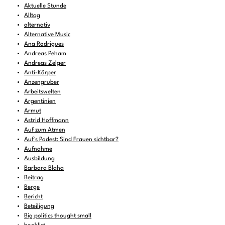
Aktuelle Stunde
Alltag
alternativ
Alternative Music
Ana Rodrigues
Andreas Peham
Andreas Zelger
Anti-Körper
Anzengruber
Arbeitswelten
Argentinien
Armut
Astrid Hoffmann
Auf zum Atmen
Auf's Podest: Sind Frauen sichtbar?
Aufnahme
Ausbildung
Barbara Blaha
Beitrag
Berge
Bericht
Beteiligung
Big politics thought small