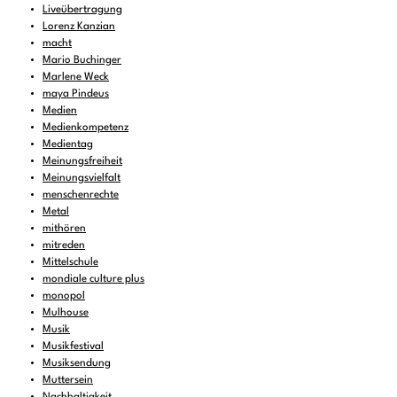
Liveübertragung
Lorenz Kanzian
macht
Mario Buchinger
Marlene Weck
maya Pindeus
Medien
Medienkompetenz
Medientag
Meinungsfreiheit
Meinungsvielfalt
menschenrechte
Metal
mithören
mitreden
Mittelschule
mondiale culture plus
monopol
Mulhouse
Musik
Musikfestival
Musiksendung
Muttersein
Nachhaltigkeit