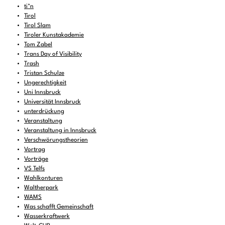
ti*n
Tirol
Tirol Slam
Tiroler Kunstakademie
Tom Zabel
Trans Day of Visibility
Trash
Tristan Schulze
Ungerechtigkeit
Uni Innsbruck
Universität Innsbruck
unterdrückung
Veranstaltung
Veranstaltung in Innsbruck
Verschwörungstheorien
Vortrag
Vorträge
VS Telfs
Wahlkonturen
Waltherpark
WAMS
Was schafft Gemeinschaft
Wasserkraftwerk