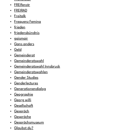
FREIfenstr
FREIRAD
Freitalk
Frequenz Femina
frieden
friedensbündnis
gaismair
Gans anders
Geld
Gemeinderat
Gemeinderatswahl
Gemeinderatswahl Innsbruck
Gemeinderatswahlen
Gender Studies
Genderlectures
Generationendialog
Geographie
Georg willi
Gesellschaft
Gespräch
Gespräche
Gesprächsmuseum
Glaubst du?