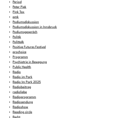
Period
Peter Piek
Pink Tax
pmk
Podiumsdiskussion
Podiumsdiskussion in Innsbruck
Podiumsgespräch
Politik
Polittalk
Positive Futures Festival
prochoice
Programm
Psychiatrie in Bewegung
Public Health
Radio
Radio im Park
Radio Im Park 2025
Radiobeitrag
radioliebe
Radioprogramm
Radiosendung
Radioshow
Reading circle
Recht