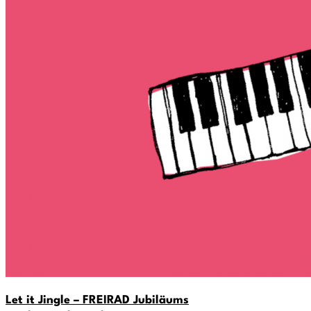
Let it Jingle – FREIRAD Jubiläums