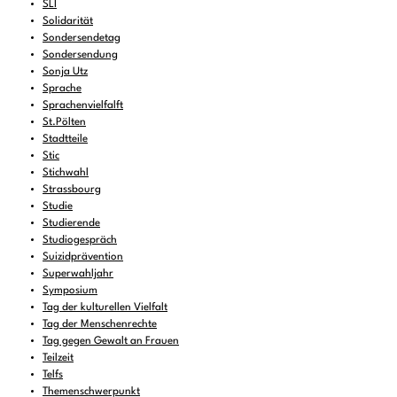
SLI
Solidarität
Sondersendetag
Sondersendung
Sonja Utz
Sprache
Sprachenvielfalft
St.Pölten
Stadtteile
Stic
Stichwahl
Strassbourg
Studie
Studierende
Studiogespräch
Suizidprävention
Superwahljahr
Symposium
Tag der kulturellen Vielfalt
Tag der Menschenrechte
Tag gegen Gewalt an Frauen
Teilzeit
Telfs
Themenschwerpunkt