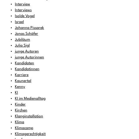
Interview
Interviews
Isolde Vogel
Israel
Johanna Pissarek
Jonas Schäfer
Jubiläum
Julia Sigl
junge Autoren
junge Autorinnen
Kandidaten
Kandidatinnen
Karriere
Kaunertal
Kenny
KI
KI im Medienalltag
Kinder
Kirchen
Klanginstallation
Klima
Klimacamp
Klimagerechtigkeit