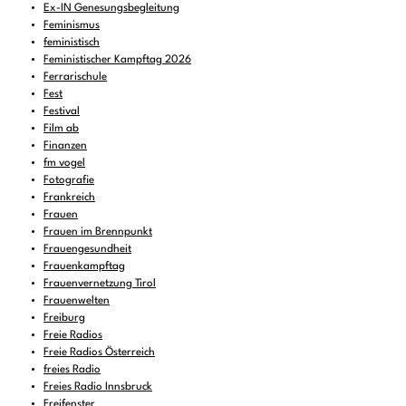
Ex-IN Genesungsbegleitung
Feminismus
feministisch
Feministischer Kampftag 2026
Ferrarischule
Fest
Festival
Film ab
Finanzen
fm vogel
Fotografie
Frankreich
Frauen
Frauen im Brennpunkt
Frauengesundheit
Frauenkampftag
Frauenvernetzung Tirol
Frauenwelten
Freiburg
Freie Radios
Freie Radios Österreich
freies Radio
Freies Radio Innsbruck
Freifenster