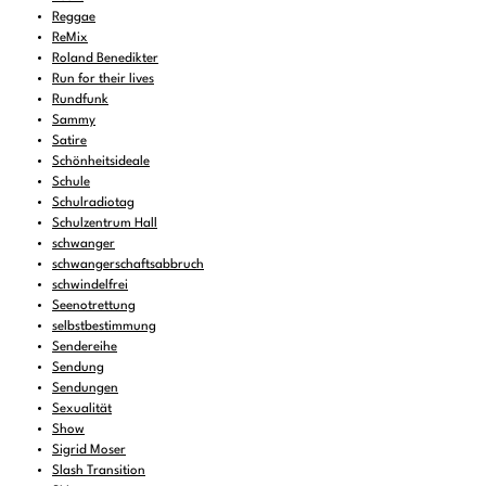
Reggae
ReMix
Roland Benedikter
Run for their lives
Rundfunk
Sammy
Satire
Schönheitsideale
Schule
Schulradiotag
Schulzentrum Hall
schwanger
schwangerschaftsabbruch
schwindelfrei
Seenotrettung
selbstbestimmung
Sendereihe
Sendung
Sendungen
Sexualität
Show
Sigrid Moser
Slash Transition