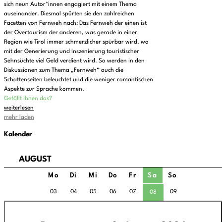
sich neun Autor*innen engagiert mit einem Thema
auseinander. Diesmal spürten sie den zahlreichen
Facetten von Fernweh nach: Das Fernweh der einen ist
der Overtourism der anderen, was gerade in einer
Region wie Tirol immer schmerzlicher spürbar wird, wo
mit der Generierung und Inszenierung touristischer
Sehnsüchte viel Geld verdient wird. So werden in den
Diskussionen zum Thema „Fernweh“ auch die
Schattenseiten beleuchtet und die weniger romantischen
Aspekte zur Sprache kommen.
Gefällt Ihnen das?
weiterlesen
mehr laden
Kalender
AUGUST
Mo
Di
Mi
Do
Fr
Sa
So
03
04
05
06
07
09
08