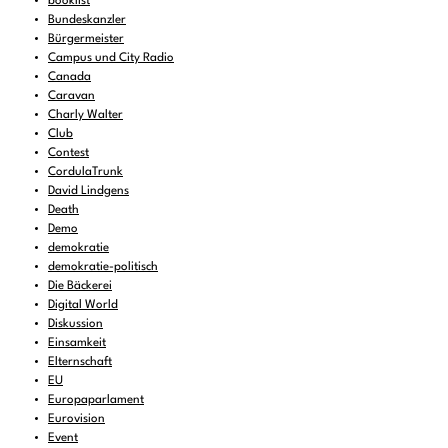
booklist
Bundeskanzler
Bürgermeister
Campus und City Radio
Canada
Caravan
Charly Walter
Club
Contest
CordulaTrunk
David Lindgens
Death
Demo
demokratie
demokratie-politisch
Die Bäckerei
Digital World
Diskussion
Einsamkeit
Elternschaft
EU
Europaparlament
Eurovision
Event