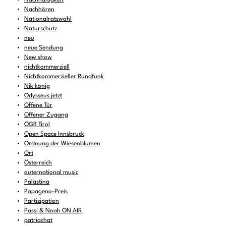
Nachhören
Nationalratswahl
Naturschutz
neu
neue Sendung
New show
nichtkommerziell
Nichtkommerzieller Rundfunk
Nik könig
Odysseus jetzt
Offene Tür
Offener Zugang
ÖGB Tirol
Open Space Innsbruck
Ordnung der Wiesenblumen
Ort
Österreich
outernational music
Palästina
Papageno-Preis
Partizipation
Passi & Noah ON AIR
patriachat