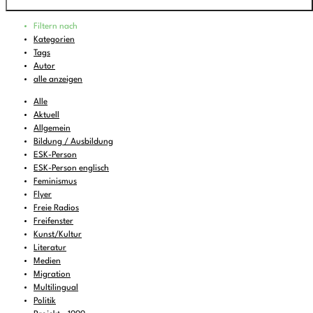
Programm
Filtern nach
00:00
-
01:45
Home is where good music plays
Kategorien
Tags
01:45
-
04:00
Wasabi Fever
Autor
04:00
-
06:00
The Eclectic Electric
alle anzeigen
06:00
-
07:00
Feines zum Liegenbleiben
Alle
Aktuell
07:00
-
08:00
DEMOCRACY NOW!
Allgemein
Bildung / Ausbildung
08:00
-
08:30
KulturTon
(wdh.)
ESK-Person
08:30
-
09:00
Musik zum Aufstehen oder Liegenbleiben
ESK-Person englisch
Feminismus
09:00
-
11:00
FREIRAD Musik
Flyer
Freie Radios
11:00
-
11:06
BBC News
Freifenster
11:06
Kunst/Kultur
-
12:00
FREIRAD Musik
Literatur
12:00
-
13:00
FALTER Radio
Medien
Migration
13:00
-
13:06
BBC News
Multilingual
Politik
13:06
-
14:00
FREIRAD Musik