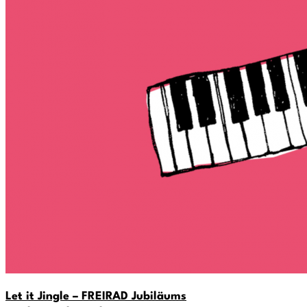
Let it Jingle – FREIRAD Jubiläums