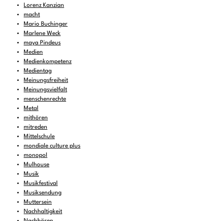
Lorenz Kanzian
macht
Mario Buchinger
Marlene Weck
maya Pindeus
Medien
Medienkompetenz
Medientag
Meinungsfreiheit
Meinungsvielfalt
menschenrechte
Metal
mithören
mitreden
Mittelschule
mondiale culture plus
monopol
Mulhouse
Musik
Musikfestival
Musiksendung
Muttersein
Nachhaltigkeit
Nachhören