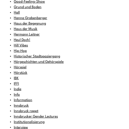
Good-Feeling-Show
Grund und Boden
Hall
Hanna Grabenberger
Haus der Begegnung
Haus der Musik
Hermann Leitner
Heul Doch!
Hill Vibes
Hip-Hop
Historischer Stadtspaziergang
Hörgeschichten und Gehörspiele
Hörspiel
Hörstück
IBK
IFFI
Indie
Info
Information
Innsbruck
Innsbruck rappt
Innsbrucker Gender Lectures
Institutionalisierung
Interview