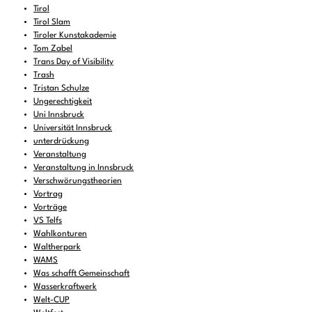
Tirol
Tirol Slam
Tiroler Kunstakademie
Tom Zabel
Trans Day of Visibility
Trash
Tristan Schulze
Ungerechtigkeit
Uni Innsbruck
Universität Innsbruck
unterdrückung
Veranstaltung
Veranstaltung in Innsbruck
Verschwörungstheorien
Vortrag
Vorträge
VS Telfs
Wahlkonturen
Waltherpark
WAMS
Was schafft Gemeinschaft
Wasserkraftwerk
Welt-CUP