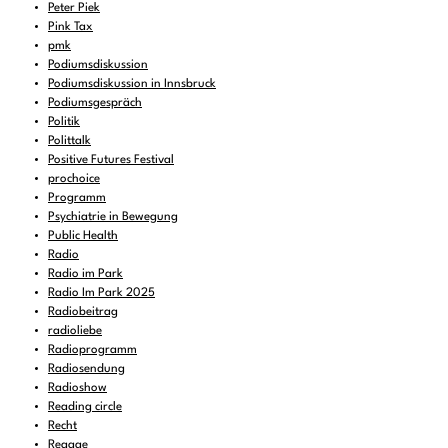
Peter Piek
Pink Tax
pmk
Podiumsdiskussion
Podiumsdiskussion in Innsbruck
Podiumsgespräch
Politik
Polittalk
Positive Futures Festival
prochoice
Programm
Psychiatrie in Bewegung
Public Health
Radio
Radio im Park
Radio Im Park 2025
Radiobeitrag
radioliebe
Radioprogramm
Radiosendung
Radioshow
Reading circle
Recht
Reggae