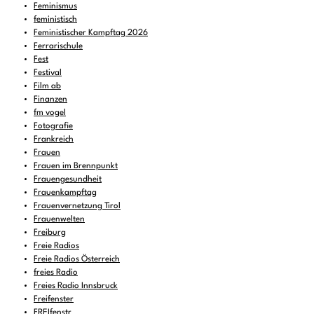
Feminismus
feministisch
Feministischer Kampftag 2026
Ferrarischule
Fest
Festival
Film ab
Finanzen
fm vogel
Fotografie
Frankreich
Frauen
Frauen im Brennpunkt
Frauengesundheit
Frauenkampftag
Frauenvernetzung Tirol
Frauenwelten
Freiburg
Freie Radios
Freie Radios Österreich
freies Radio
Freies Radio Innsbruck
Freifenster
FREIfenstr