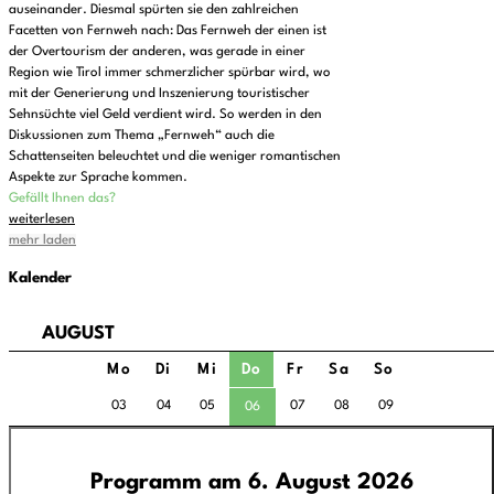
auseinander. Diesmal spürten sie den zahlreichen
Facetten von Fernweh nach: Das Fernweh der einen ist
der Overtourism der anderen, was gerade in einer
Region wie Tirol immer schmerzlicher spürbar wird, wo
mit der Generierung und Inszenierung touristischer
Sehnsüchte viel Geld verdient wird. So werden in den
Diskussionen zum Thema „Fernweh“ auch die
Schattenseiten beleuchtet und die weniger romantischen
Aspekte zur Sprache kommen.
Gefällt Ihnen das?
weiterlesen
mehr laden
Kalender
AUGUST
Mo
Di
Mi
Do
Fr
Sa
So
03
04
05
07
08
09
06
Programm am 6. August 2026