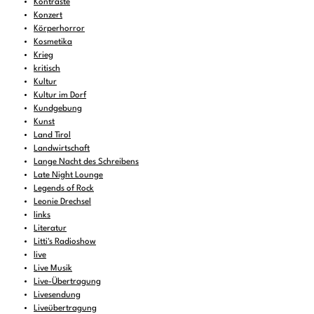
Kontraste
Konzert
Körperhorror
Kosmetika
Krieg
kritisch
Kultur
Kultur im Dorf
Kundgebung
Kunst
Land Tirol
Landwirtschaft
Lange Nacht des Schreibens
Late Night Lounge
Legends of Rock
Leonie Drechsel
links
Literatur
Litti's Radioshow
live
Live Musik
Live-Übertragung
Livesendung
Liveübertragung