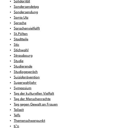
Solidarität
Sondersendetag
Sondersendung
Sonja Utz
Sprache
Sprachenvielfalft
St.Pölten
Stadtteile
Stic
Stichwahl
Strassbourg
Studie
Studierende
Studiogespräch
Suizidprävention
Superwahljahr
Symposium
Tag der kulturellen Vielfalt
Tag der Menschenrechte
Tag gegen Gewalt an Frauen
Teilzeit
Telfs
Themenschwerpunkt
ti*n