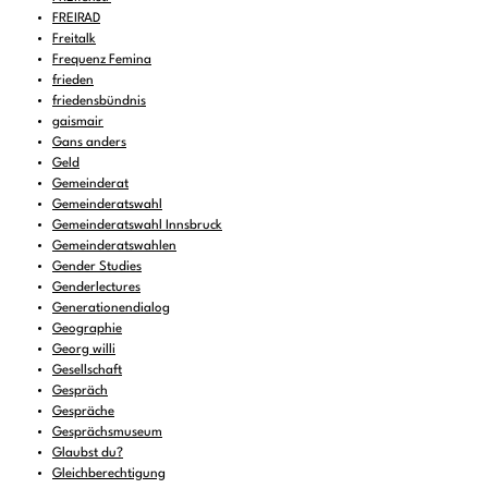
FREIRAD
Freitalk
Frequenz Femina
frieden
friedensbündnis
gaismair
Gans anders
Geld
Gemeinderat
Gemeinderatswahl
Gemeinderatswahl Innsbruck
Gemeinderatswahlen
Gender Studies
Genderlectures
Generationendialog
Geographie
Georg willi
Gesellschaft
Gespräch
Gespräche
Gesprächsmuseum
Glaubst du?
Gleichberechtigung