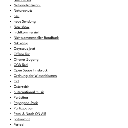
Nationalratswahl
Naturschutz
neu
neue Sendung
New show
nichtkommerziell
Nichtkommerzieller Rundfunk
Nik könig
Odysseus jetzt
Offene Tür
Offener Zugang
ÖGB Tirol
Open Space Innsbruck
Ordnung der Wiesenblumen
Ort
Österreich
outernational music
Palästina
Papageno-Preis
Partizipation
Passi & Noah ON AIR
patriachat
Period