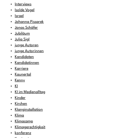
Interviews
Isolde Vogel
Israel
Johanna Pissarek
Jonas Schäfer
Jubiläum
Julia Sigl
junge Autoren
junge Autorinnen
Kandidaten
Kandidatinnen
Karriere
Kaunertal
Kenny
KI
KI im Medienalltag
Kinder
Kirchen
Klanginstallation
Klima
Klimacamp
Klimagerechtigkeit
konferenz