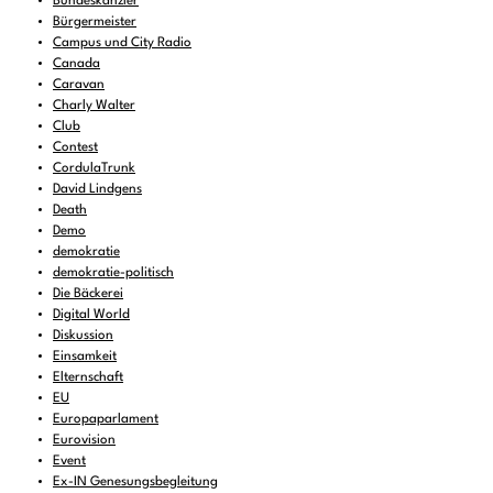
Bundeskanzler
Bürgermeister
Campus und City Radio
Canada
Caravan
Charly Walter
Club
Contest
CordulaTrunk
David Lindgens
Death
Demo
demokratie
demokratie-politisch
Die Bäckerei
Digital World
Diskussion
Einsamkeit
Elternschaft
EU
Europaparlament
Eurovision
Event
Ex-IN Genesungsbegleitung