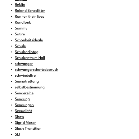
ReMix
Roland Benedikter
Run for their lives
Rundfunk
Sammy
Satire
Schönheitsideale
Schule
Schulradiotag
Schulzentrum Hall
schwanger
schwangerschaftsabbruch
schwindelfrei
Seenotrettung
selbstbestimmung
Sendereihe
Sendung
Sendungen
Sexualität
Show
Sigrid Moser
Slash Transition
SLI