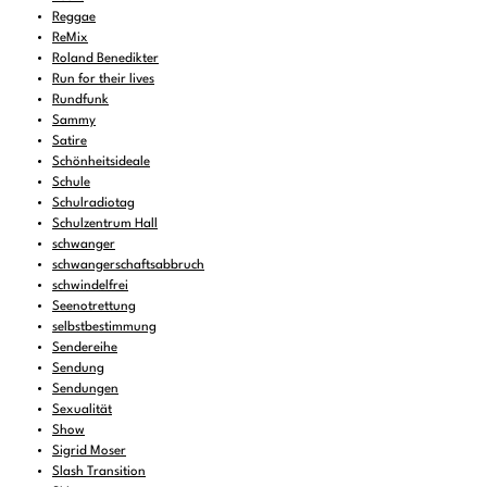
Reggae
ReMix
Roland Benedikter
Run for their lives
Rundfunk
Sammy
Satire
Schönheitsideale
Schule
Schulradiotag
Schulzentrum Hall
schwanger
schwangerschaftsabbruch
schwindelfrei
Seenotrettung
selbstbestimmung
Sendereihe
Sendung
Sendungen
Sexualität
Show
Sigrid Moser
Slash Transition