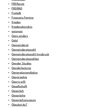
FREIfenstr
FREIRAD
Freitalk
Frequenz Femina
frieden
friedensbündnis
gaismair
Gans anders
Geld
Gemeinderat
Gemeinderatswahl
Gemeinderatswahl Innsbruck
Gemeinderatswahlen
Gender Studies
Genderlectures
Generationendialog
Geographie
Georg willi
Gesellschaft
Gespräch
Gespräche
Gesprächsmuseum
Glaubst du?