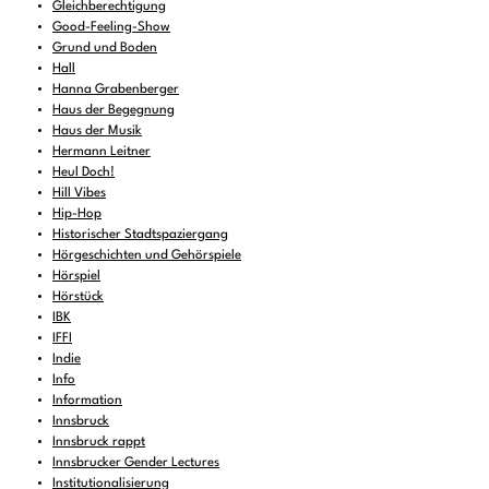
Gleichberechtigung
Good-Feeling-Show
Grund und Boden
Hall
Hanna Grabenberger
Haus der Begegnung
Haus der Musik
Hermann Leitner
Heul Doch!
Hill Vibes
Hip-Hop
Historischer Stadtspaziergang
Hörgeschichten und Gehörspiele
Hörspiel
Hörstück
IBK
IFFI
Indie
Info
Information
Innsbruck
Innsbruck rappt
Innsbrucker Gender Lectures
Institutionalisierung