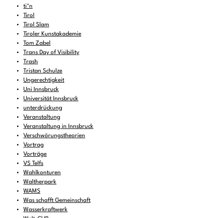
ti*n
Tirol
Tirol Slam
Tiroler Kunstakademie
Tom Zabel
Trans Day of Visibility
Trash
Tristan Schulze
Ungerechtigkeit
Uni Innsbruck
Universität Innsbruck
unterdrückung
Veranstaltung
Veranstaltung in Innsbruck
Verschwörungstheorien
Vortrag
Vorträge
VS Telfs
Wahlkonturen
Waltherpark
WAMS
Was schafft Gemeinschaft
Wasserkraftwerk