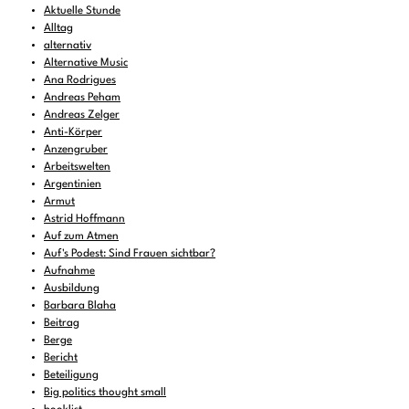
Aktuelle Stunde
Alltag
alternativ
Alternative Music
Ana Rodrigues
Andreas Peham
Andreas Zelger
Anti-Körper
Anzengruber
Arbeitswelten
Argentinien
Armut
Astrid Hoffmann
Auf zum Atmen
Auf's Podest: Sind Frauen sichtbar?
Aufnahme
Ausbildung
Barbara Blaha
Beitrag
Berge
Bericht
Beteiligung
Big politics thought small