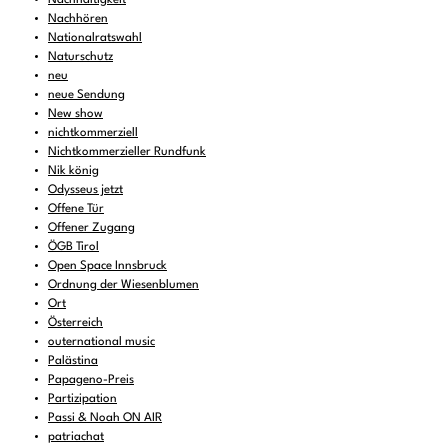
Nachhören
Nationalratswahl
Naturschutz
neu
neue Sendung
New show
nichtkommerziell
Nichtkommerzieller Rundfunk
Nik könig
Odysseus jetzt
Offene Tür
Offener Zugang
ÖGB Tirol
Open Space Innsbruck
Ordnung der Wiesenblumen
Ort
Österreich
outernational music
Palästina
Papageno-Preis
Partizipation
Passi & Noah ON AIR
patriachat