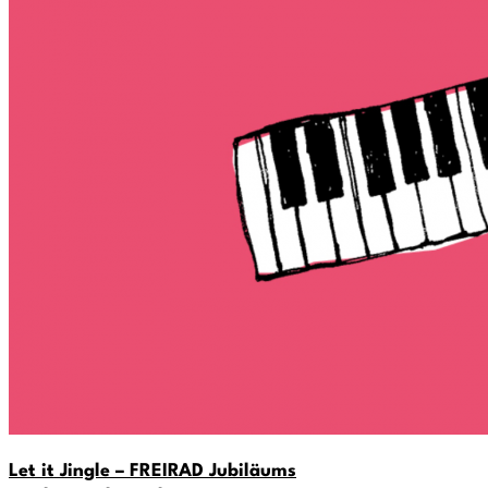
Let it Jingle – FREIRAD Jubiläums