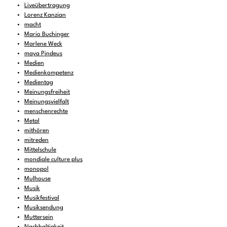
Liveübertragung
Lorenz Kanzian
macht
Mario Buchinger
Marlene Weck
maya Pindeus
Medien
Medienkompetenz
Medientag
Meinungsfreiheit
Meinungsvielfalt
menschenrechte
Metal
mithören
mitreden
Mittelschule
mondiale culture plus
monopol
Mulhouse
Musik
Musikfestival
Musiksendung
Muttersein
Nachhaltigkeit