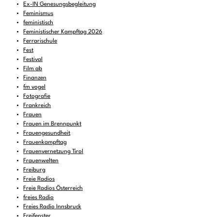
Ex-IN Genesungsbegleitung
Feminismus
feministisch
Feministischer Kampftag 2026
Ferrarischule
Fest
Festival
Film ab
Finanzen
fm vogel
Fotografie
Frankreich
Frauen
Frauen im Brennpunkt
Frauengesundheit
Frauenkampftag
Frauenvernetzung Tirol
Frauenwelten
Freiburg
Freie Radios
Freie Radios Österreich
freies Radio
Freies Radio Innsbruck
Freifenster