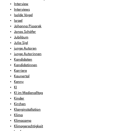
Interview
Interviews
Isolde Vogel
Israel
Johanna Pissarek
Jonas Schäfer
Jubiläum
Julia Sigl
junge Autoren
junge Autorinnen
Kandidaten
Kandidatinnen
Karriere
Kaunertal
Kenny
KI
KI im Medienalltag
Kinder
Kirchen
Klanginstallation
Klima
Klimacamp
Klimagerechtigkeit