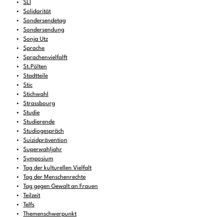
SLI
Solidarität
Sondersendetag
Sondersendung
Sonja Utz
Sprache
Sprachenvielfalft
St.Pölten
Stadtteile
Stic
Stichwahl
Strassbourg
Studie
Studierende
Studiogespräch
Suizidprävention
Superwahljahr
Symposium
Tag der kulturellen Vielfalt
Tag der Menschenrechte
Tag gegen Gewalt an Frauen
Teilzeit
Telfs
Themenschwerpunkt