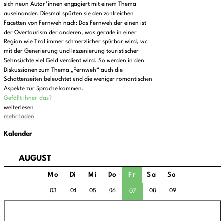
sich neun Autor*innen engagiert mit einem Thema
auseinander. Diesmal spürten sie den zahlreichen
Facetten von Fernweh nach: Das Fernweh der einen ist
der Overtourism der anderen, was gerade in einer
Region wie Tirol immer schmerzlicher spürbar wird, wo
mit der Generierung und Inszenierung touristischer
Sehnsüchte viel Geld verdient wird. So werden in den
Diskussionen zum Thema „Fernweh“ auch die
Schattenseiten beleuchtet und die weniger romantischen
Aspekte zur Sprache kommen.
Gefällt Ihnen das?
weiterlesen
mehr laden
Kalender
AUGUST
Mo
Di
Mi
Do
Fr
Sa
So
03
04
05
06
08
09
07