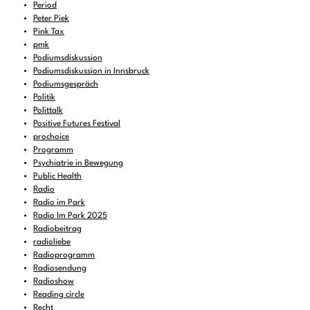
Period
Peter Piek
Pink Tax
pmk
Podiumsdiskussion
Podiumsdiskussion in Innsbruck
Podiumsgespräch
Politik
Polittalk
Positive Futures Festival
prochoice
Programm
Psychiatrie in Bewegung
Public Health
Radio
Radio im Park
Radio Im Park 2025
Radiobeitrag
radioliebe
Radioprogramm
Radiosendung
Radioshow
Reading circle
Recht