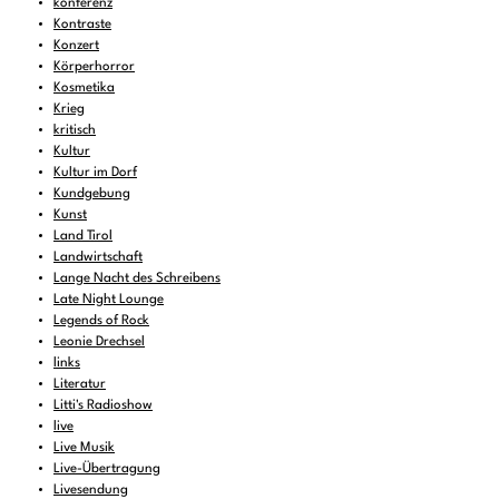
konferenz
Kontraste
Konzert
Körperhorror
Kosmetika
Krieg
kritisch
Kultur
Kultur im Dorf
Kundgebung
Kunst
Land Tirol
Landwirtschaft
Lange Nacht des Schreibens
Late Night Lounge
Legends of Rock
Leonie Drechsel
links
Literatur
Litti's Radioshow
live
Live Musik
Live-Übertragung
Livesendung