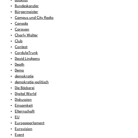
booklist
Bundeskanzler
Bürgermeister
Campus und City Radio
Canada
Caravan
Charly Walter
Club
Contest
CordulaTrunk
David Lindgens
Death
Demo
demokratie
demokratie-politisch
Die Bäckerei
Digital World
Diskussion
Einsamkeit
Elternschaft
EU
Europaparlament
Eurovision
Event