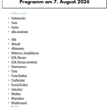
Programm am 7. August 2026
Programm
Filtern nach
00:00
-
06:00
pop around - all around pop
Kategorien
Tags
06:00
-
07:00
Feines zum Liegenbleiben
Autor
07:00
-
08:00
DEMOCRACY NOW!
alle anzeigen
08:00
-
08:30
KulturTon
(wdh.)
Alle
Aktuell
08:30
-
10:00
Wake and Bake..
Allgemein
Bildung / Ausbildung
10:00
-
11:00
FREIRAD Musik
ESK-Person
11:00
-
11:06
BBC News
ESK-Person englisch
Feminismus
11:06
-
12:00
FREIRAD Musik
Flyer
Freie Radios
12:00
-
13:00
#Lerche - Musik aus dem Briefkasten
Freifenster
13:00
Kunst/Kultur
-
13:06
BBC News
Literatur
13:06
-
13:22
Vorgekostet
Medien
Migration
13:22
-
16:00
FREIRAD Musik
Multilingual