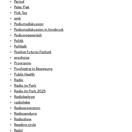
Period
Peter Piek
Pink Tax
pmk
Podiumsdiskussion
Podiumsdiskussion in Innsbruck
Podiumsgespräch
Politik
Polittalk
Positive Futures Festival
prochoice
Programm
Psychiatrie in Bewegung
Public Health
Radio
Radio im Park
Radio Im Park 2025
Radiobeitrag
radioliebe
Radioprogramm
Radiosendung
Radioshow
Reading circle
Recht