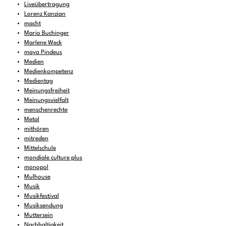
Liveübertragung
Lorenz Kanzian
macht
Mario Buchinger
Marlene Weck
maya Pindeus
Medien
Medienkompetenz
Medientag
Meinungsfreiheit
Meinungsvielfalt
menschenrechte
Metal
mithören
mitreden
Mittelschule
mondiale culture plus
monopol
Mulhouse
Musik
Musikfestival
Musiksendung
Muttersein
Nachhaltigkeit