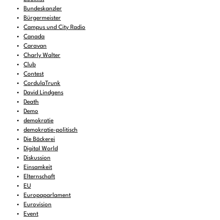
Bundeskanzler
Bürgermeister
Campus und City Radio
Canada
Caravan
Charly Walter
Club
Contest
CordulaTrunk
David Lindgens
Death
Demo
demokratie
demokratie-politisch
Die Bäckerei
Digital World
Diskussion
Einsamkeit
Elternschaft
EU
Europaparlament
Eurovision
Event