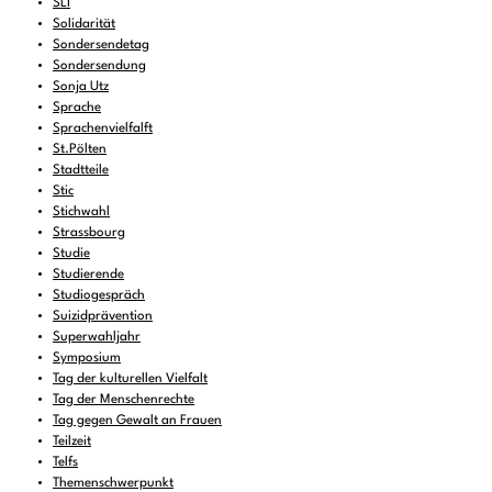
SLI
Solidarität
Sondersendetag
Sondersendung
Sonja Utz
Sprache
Sprachenvielfalft
St.Pölten
Stadtteile
Stic
Stichwahl
Strassbourg
Studie
Studierende
Studiogespräch
Suizidprävention
Superwahljahr
Symposium
Tag der kulturellen Vielfalt
Tag der Menschenrechte
Tag gegen Gewalt an Frauen
Teilzeit
Telfs
Themenschwerpunkt