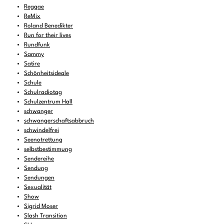
Reggae
ReMix
Roland Benedikter
Run for their lives
Rundfunk
Sammy
Satire
Schönheitsideale
Schule
Schulradiotag
Schulzentrum Hall
schwanger
schwangerschaftsabbruch
schwindelfrei
Seenotrettung
selbstbestimmung
Sendereihe
Sendung
Sendungen
Sexualität
Show
Sigrid Moser
Slash Transition