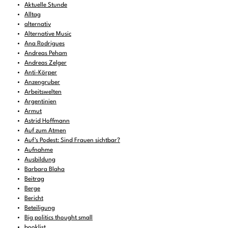
Aktuelle Stunde
Alltag
alternativ
Alternative Music
Ana Rodrigues
Andreas Peham
Andreas Zelger
Anti-Körper
Anzengruber
Arbeitswelten
Argentinien
Armut
Astrid Hoffmann
Auf zum Atmen
Auf's Podest: Sind Frauen sichtbar?
Aufnahme
Ausbildung
Barbara Blaha
Beitrag
Berge
Bericht
Beteiligung
Big politics thought small
booklist