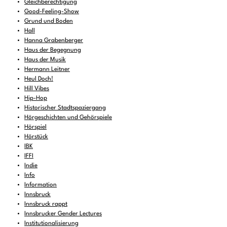
Gleichberechtigung
Good-Feeling-Show
Grund und Boden
Hall
Hanna Grabenberger
Haus der Begegnung
Haus der Musik
Hermann Leitner
Heul Doch!
Hill Vibes
Hip-Hop
Historischer Stadtspaziergang
Hörgeschichten und Gehörspiele
Hörspiel
Hörstück
IBK
IFFI
Indie
Info
Information
Innsbruck
Innsbruck rappt
Innsbrucker Gender Lectures
Institutionalisierung