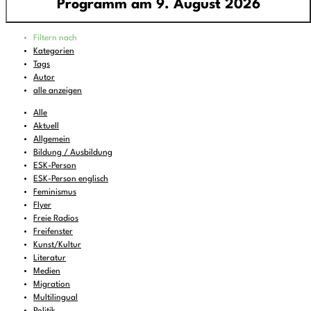
Programm am 9. August 2026
Programm
Filtern nach
00:00
-
02:00
Klangforschung
Kategorien
Tags
02:00
-
04:00
rattlin' bones
Autor
04:00
-
06:00
Around the World
alle anzeigen
06:00
-
07:00
Sounds of Ukraine
Alle
Aktuell
07:00
-
08:00
DEMOCRACY NOW!
Allgemein
Bildung / Ausbildung
08:00
-
09:00
Musik zum Aufstehen oder Liegenbleiben
ESK-Person
09:00
-
10:00
Cool Britannia
(wdh.)
ESK-Person englisch
Feminismus
10:00
-
11:00
FREIRAD Musik
Flyer
Freie Radios
11:00
-
12:00
Subversive Sounds of Innsbruck
(wdh.)
Freifenster
12:00
Kunst/Kultur
-
14:00
CAN RADYO
Literatur
14:00
-
14:30
Human Rights Reading
Medien
Migration
14:30
-
15:00
FREIRAD Musik
Multilingual
Politik