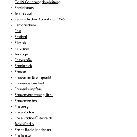
Ex-IN Genesungsbegleitung
Feminismus
feministisch
Feministischer Kampftag 2026
Ferrarischule
Fest
Festival
Film ab
Finanzen
fm vogel
Fotografie
Frankreich
Frauen
Frauen im Brennpunkt
Frauengesundheit
Frauenkampftag
Frauenvernetzung Tirol
Frauenwelten
Freiburg
Freie Radios
Freie Radios Österreich
freies Radio
Freies Radio Innsbruck
Freifenster