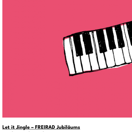
Let it Jingle – FREIRAD Jubiläums