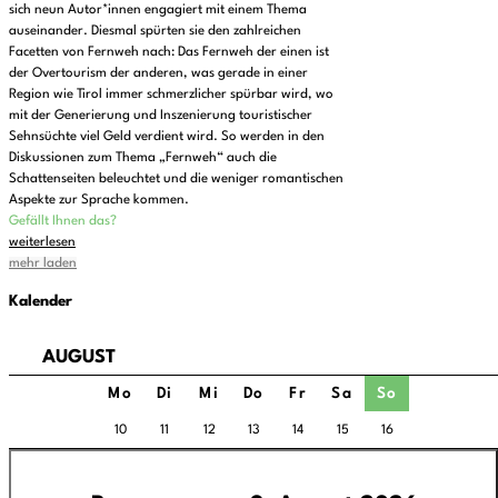
sich neun Autor*innen engagiert mit einem Thema
auseinander. Diesmal spürten sie den zahlreichen
Facetten von Fernweh nach: Das Fernweh der einen ist
der Overtourism der anderen, was gerade in einer
Region wie Tirol immer schmerzlicher spürbar wird, wo
mit der Generierung und Inszenierung touristischer
Sehnsüchte viel Geld verdient wird. So werden in den
Diskussionen zum Thema „Fernweh“ auch die
Schattenseiten beleuchtet und die weniger romantischen
Aspekte zur Sprache kommen.
Gefällt Ihnen das?
weiterlesen
mehr laden
Kalender
AUGUST
Mo
Di
Mi
Do
Fr
Sa
So
10
11
12
13
14
15
16