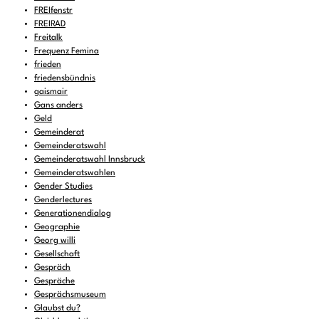
FREIfenstr
FREIRAD
Freitalk
Frequenz Femina
frieden
friedensbündnis
gaismair
Gans anders
Geld
Gemeinderat
Gemeinderatswahl
Gemeinderatswahl Innsbruck
Gemeinderatswahlen
Gender Studies
Genderlectures
Generationendialog
Geographie
Georg willi
Gesellschaft
Gespräch
Gespräche
Gesprächsmuseum
Glaubst du?