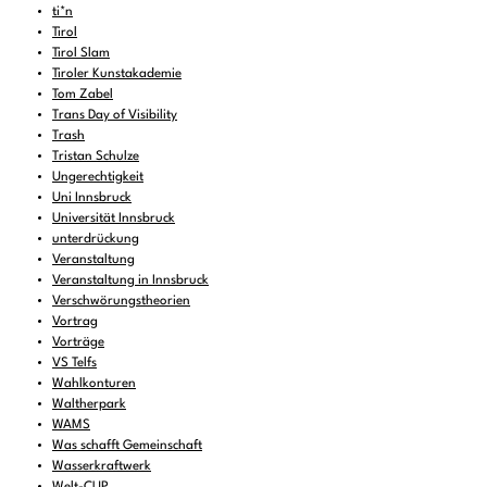
ti*n
Tirol
Tirol Slam
Tiroler Kunstakademie
Tom Zabel
Trans Day of Visibility
Trash
Tristan Schulze
Ungerechtigkeit
Uni Innsbruck
Universität Innsbruck
unterdrückung
Veranstaltung
Veranstaltung in Innsbruck
Verschwörungstheorien
Vortrag
Vorträge
VS Telfs
Wahlkonturen
Waltherpark
WAMS
Was schafft Gemeinschaft
Wasserkraftwerk
Welt-CUP