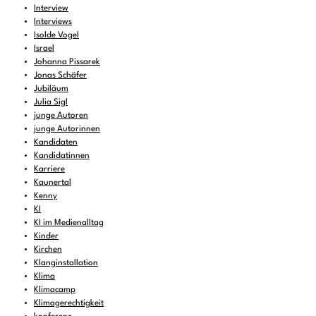
Interview
Interviews
Isolde Vogel
Israel
Johanna Pissarek
Jonas Schäfer
Jubiläum
Julia Sigl
junge Autoren
junge Autorinnen
Kandidaten
Kandidatinnen
Karriere
Kaunertal
Kenny
KI
KI im Medienalltag
Kinder
Kirchen
Klanginstallation
Klima
Klimacamp
Klimagerechtigkeit