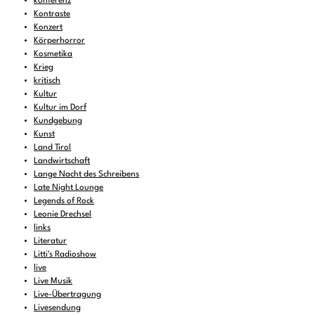
konferenz
Kontraste
Konzert
Körperhorror
Kosmetika
Krieg
kritisch
Kultur
Kultur im Dorf
Kundgebung
Kunst
Land Tirol
Landwirtschaft
Lange Nacht des Schreibens
Late Night Lounge
Legends of Rock
Leonie Drechsel
links
Literatur
Litti's Radioshow
live
Live Musik
Live-Übertragung
Livesendung