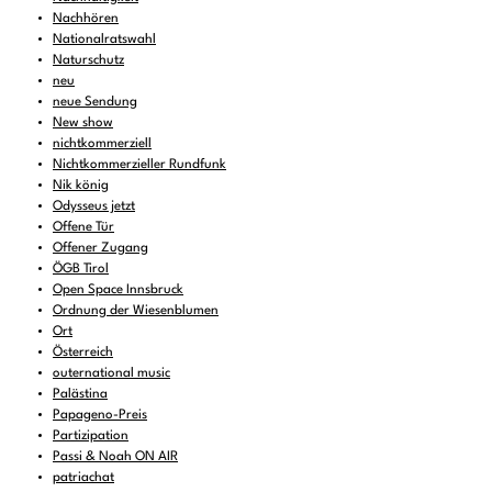
Nachhören
Nationalratswahl
Naturschutz
neu
neue Sendung
New show
nichtkommerziell
Nichtkommerzieller Rundfunk
Nik könig
Odysseus jetzt
Offene Tür
Offener Zugang
ÖGB Tirol
Open Space Innsbruck
Ordnung der Wiesenblumen
Ort
Österreich
outernational music
Palästina
Papageno-Preis
Partizipation
Passi & Noah ON AIR
patriachat