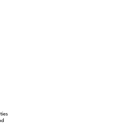
ties
nd