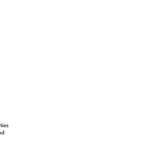
ties
nd