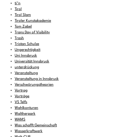
ti*n
Tirol
Tirol Slam
Tiroler Kunstakademie
Tom Zabel
Trans Day of Visibility
Trash
Tristan Schulze
Ungerechtigkeit
Uni Innsbruck
Universität Innsbruck
unterdrückung
Veranstaltung
Veranstaltung in Innsbruck
Verschwörungstheorien
Vortrag
Vorträge
VS Telfs
Wahlkonturen
Waltherpark
WAMS
Was schafft Gemeinschaft
Wasserkraftwerk
Welt-CUP