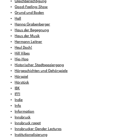
Gleichberechtigung
Good-Feeling-Show
Grund und Boden
Hall
Hanna Grabenberger
Haus der Begegnung
Haus der Musik
Hermann Leitner
Heul Doch!
Hill Vibes
Hip-Hop
Historischer Stadtspaziergang
Hörgeschichten und Gehörspiele
Hörspiel
Hörstück
IBK
IFFI
Indie
Info
Information
Innsbruck
Innsbruck rappt
Innsbrucker Gender Lectures
Institutionalisierung