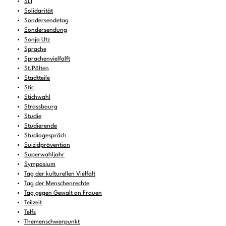
SLI
Solidarität
Sondersendetag
Sondersendung
Sonja Utz
Sprache
Sprachenvielfalft
St.Pölten
Stadtteile
Stic
Stichwahl
Strassbourg
Studie
Studierende
Studiogespräch
Suizidprävention
Superwahljahr
Symposium
Tag der kulturellen Vielfalt
Tag der Menschenrechte
Tag gegen Gewalt an Frauen
Teilzeit
Telfs
Themenschwerpunkt