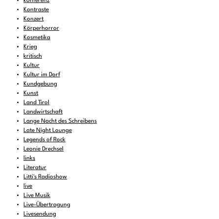
konferenz
Kontraste
Konzert
Körperhorror
Kosmetika
Krieg
kritisch
Kultur
Kultur im Dorf
Kundgebung
Kunst
Land Tirol
Landwirtschaft
Lange Nacht des Schreibens
Late Night Lounge
Legends of Rock
Leonie Drechsel
links
Literatur
Litti's Radioshow
live
Live Musik
Live-Übertragung
Livesendung