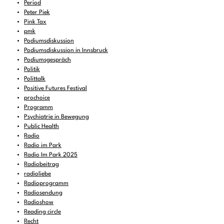
Period
Peter Piek
Pink Tax
pmk
Podiumsdiskussion
Podiumsdiskussion in Innsbruck
Podiumsgespräch
Politik
Polittalk
Positive Futures Festival
prochoice
Programm
Psychiatrie in Bewegung
Public Health
Radio
Radio im Park
Radio Im Park 2025
Radiobeitrag
radioliebe
Radioprogramm
Radiosendung
Radioshow
Reading circle
Recht