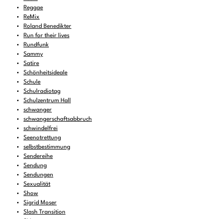
Reggae
ReMix
Roland Benedikter
Run for their lives
Rundfunk
Sammy
Satire
Schönheitsideale
Schule
Schulradiotag
Schulzentrum Hall
schwanger
schwangerschaftsabbruch
schwindelfrei
Seenotrettung
selbstbestimmung
Sendereihe
Sendung
Sendungen
Sexualität
Show
Sigrid Moser
Slash Transition