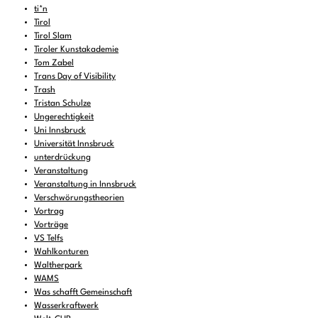
ti*n
Tirol
Tirol Slam
Tiroler Kunstakademie
Tom Zabel
Trans Day of Visibility
Trash
Tristan Schulze
Ungerechtigkeit
Uni Innsbruck
Universität Innsbruck
unterdrückung
Veranstaltung
Veranstaltung in Innsbruck
Verschwörungstheorien
Vortrag
Vorträge
VS Telfs
Wahlkonturen
Waltherpark
WAMS
Was schafft Gemeinschaft
Wasserkraftwerk