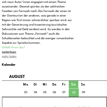
sich neun Autor*innen engagiert mit einem Thema
auseinander. Diesmal spürten sie den zahlreichen
Facetten von Fernweh nach: Das Fernweh der einen ist
der Overtourism der anderen, was gerade in einer
Region wie Tirol immer schmerzlicher spürbar wird, wo
mit der Generierung und Inszenierung touristischer
Sehnsüchte viel Geld verdient wird. So werden in den
Diskussionen zum Thema „Fernweh“ auch die
Schattenseiten beleuchtet und die weniger romantischen
Aspekte zur Sprache kommen.
Gefällt Ihnen das?
weiterlesen
mehr laden
Kalender
AUGUST
Mo
Di
Mi
Do
Fr
Sa
So
03
04
05
06
07
09
08