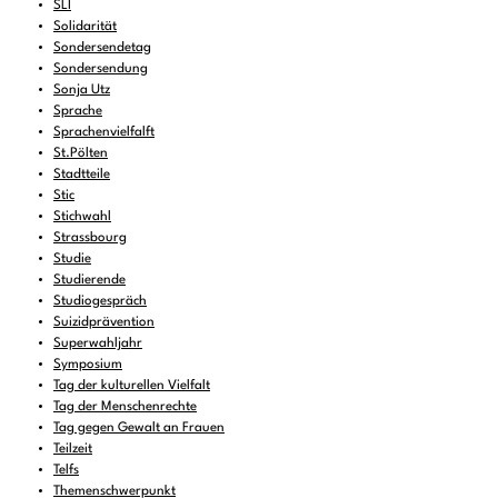
SLI
Solidarität
Sondersendetag
Sondersendung
Sonja Utz
Sprache
Sprachenvielfalft
St.Pölten
Stadtteile
Stic
Stichwahl
Strassbourg
Studie
Studierende
Studiogespräch
Suizidprävention
Superwahljahr
Symposium
Tag der kulturellen Vielfalt
Tag der Menschenrechte
Tag gegen Gewalt an Frauen
Teilzeit
Telfs
Themenschwerpunkt