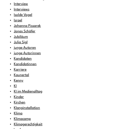
Interview
Interviews
Isolde Vogel
Israel
Johanna Pissarek
Jonas Schäfer
Jubiläum
Julia Sigl
junge Autoren
junge Autorinnen
Kandidaten
Kandidatinnen
Karriere
Kaunertal
Kenny
KI
KI im Medienalltag
Kinder
Kirchen
Klanginstallation
Klima
Klimacamp
Klimagerechtigkeit