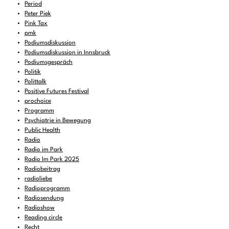
Period
Peter Piek
Pink Tax
pmk
Podiumsdiskussion
Podiumsdiskussion in Innsbruck
Podiumsgespräch
Politik
Polittalk
Positive Futures Festival
prochoice
Programm
Psychiatrie in Bewegung
Public Health
Radio
Radio im Park
Radio Im Park 2025
Radiobeitrag
radioliebe
Radioprogramm
Radiosendung
Radioshow
Reading circle
Recht