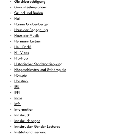
Gleichberechtigung
Good-Feeling-Show
Grund und Boden
Hall
Hanna Grabenberger
Haus der Begegnung
Haus der Musik
Hermann Leitner
Heul Doch!
Hill Vibes
Hip-Hop
Historischer Stadtspaziergang
Hörgeschichten und Gehörspiele
Hörspiel
Hörstück
IBK
IFFI
Indie
Info
Information
Innsbruck
Innsbruck rappt
Innsbrucker Gender Lectures
Institutionalisierung