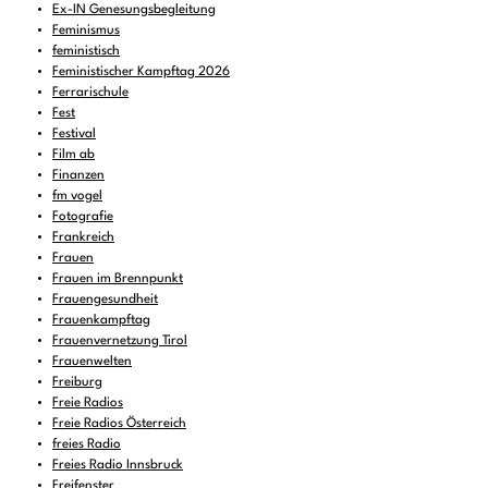
Ex-IN Genesungsbegleitung
Feminismus
feministisch
Feministischer Kampftag 2026
Ferrarischule
Fest
Festival
Film ab
Finanzen
fm vogel
Fotografie
Frankreich
Frauen
Frauen im Brennpunkt
Frauengesundheit
Frauenkampftag
Frauenvernetzung Tirol
Frauenwelten
Freiburg
Freie Radios
Freie Radios Österreich
freies Radio
Freies Radio Innsbruck
Freifenster