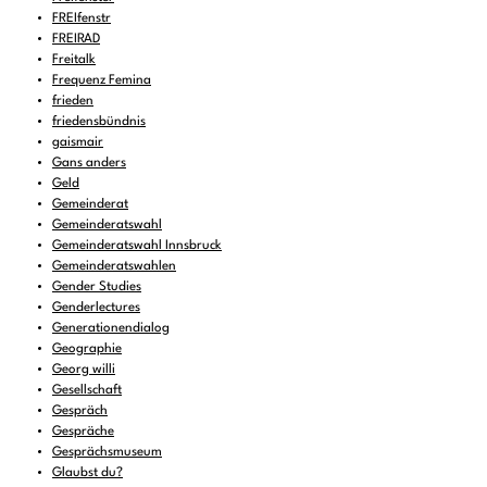
FREIfenstr
FREIRAD
Freitalk
Frequenz Femina
frieden
friedensbündnis
gaismair
Gans anders
Geld
Gemeinderat
Gemeinderatswahl
Gemeinderatswahl Innsbruck
Gemeinderatswahlen
Gender Studies
Genderlectures
Generationendialog
Geographie
Georg willi
Gesellschaft
Gespräch
Gespräche
Gesprächsmuseum
Glaubst du?