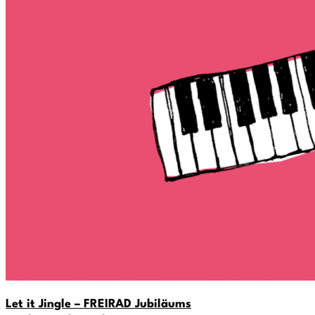
Let it Jingle – FREIRAD Jubiläums