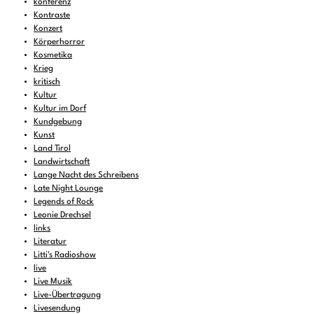
konferenz
Kontraste
Konzert
Körperhorror
Kosmetika
Krieg
kritisch
Kultur
Kultur im Dorf
Kundgebung
Kunst
Land Tirol
Landwirtschaft
Lange Nacht des Schreibens
Late Night Lounge
Legends of Rock
Leonie Drechsel
links
Literatur
Litti's Radioshow
live
Live Musik
Live-Übertragung
Livesendung