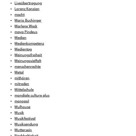
Liveübertragung
Lorenz Kanzian
macht
Mario Buchinger
Marlene Weck
maya Pindeus
Medien
Medienkompetenz
Medientag
Meinungsfreiheit
Meinungsvielfalt
menschenrechte
Metal
mithören
mitreden
Mittelschule
mondiale culture plus
monopol
Mulhouse
Musik
Musikfestival
Musiksendung
Muttersein
Nachhaltigkeit