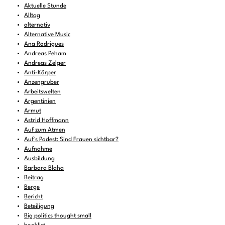
Aktuelle Stunde
Alltag
alternativ
Alternative Music
Ana Rodrigues
Andreas Peham
Andreas Zelger
Anti-Körper
Anzengruber
Arbeitswelten
Argentinien
Armut
Astrid Hoffmann
Auf zum Atmen
Auf's Podest: Sind Frauen sichtbar?
Aufnahme
Ausbildung
Barbara Blaha
Beitrag
Berge
Bericht
Beteiligung
Big politics thought small