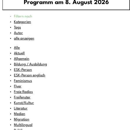
Programm am 8. August 2026
Programm
Filtern nach
00:00
-
01:00
FREIRAD Musik
Kategorien
Tags
01:00
-
06:00
Quiet is the new Loud
Autor
06:00
-
07:00
Sounds of Ukraine
alle anzeigen
07:00
-
08:00
DEMOCRACY NOW!
Alle
Aktuell
08:00
-
08:16
Vorgekostet
(wdh.)
Allgemein
Bildung / Ausbildung
08:16
-
09:00
Musik zum Aufstehen oder Liegenbleiben
ESK-Person
09:00
-
11:00
ReMix
(wdh.)
ESK-Person englisch
Feminismus
11:00
-
11:06
BBC News
Flyer
Freie Radios
11:06
-
12:00
FREIRAD Musik
Freifenster
12:00
Kunst/Kultur
-
13:00
Radio Stimme
Literatur
13:00
-
13:06
BBC News
Medien
Migration
13:06
-
14:00
FREIRAD Musik
Multilingual