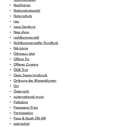
Nachhören
Nationalratswahl
Naturschutz
neu
neue Sendung
New show
nichtkommerziell
Nichtkommerzieller Rundfunk
Nik könig
Odysseus jetzt
Offene Tür
Offener Zugang
ÖGB Tirol
Open Space Innsbruck
Ordnung der Wiesenblumen
Ort
Österreich
outernational music
Palästina
Papageno-Preis
Partizipation
Passi & Noah ON AIR
patriachat