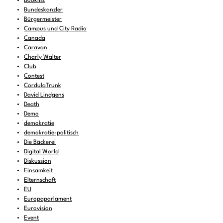
booklist
Bundeskanzler
Bürgermeister
Campus und City Radio
Canada
Caravan
Charly Walter
Club
Contest
CordulaTrunk
David Lindgens
Death
Demo
demokratie
demokratie-politisch
Die Bäckerei
Digital World
Diskussion
Einsamkeit
Elternschaft
EU
Europaparlament
Eurovision
Event