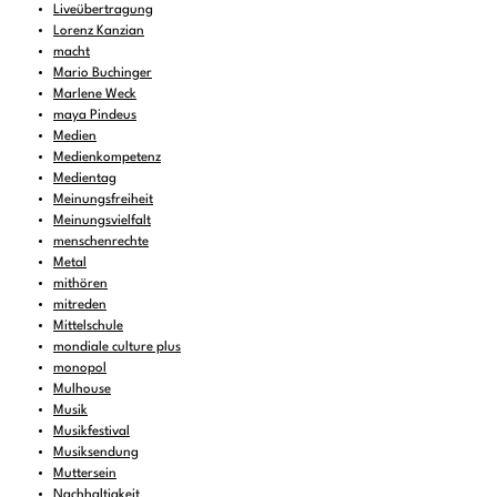
Liveübertragung
Lorenz Kanzian
macht
Mario Buchinger
Marlene Weck
maya Pindeus
Medien
Medienkompetenz
Medientag
Meinungsfreiheit
Meinungsvielfalt
menschenrechte
Metal
mithören
mitreden
Mittelschule
mondiale culture plus
monopol
Mulhouse
Musik
Musikfestival
Musiksendung
Muttersein
Nachhaltigkeit