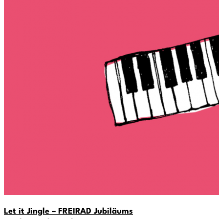
Let it Jingle – FREIRAD Jubiläums