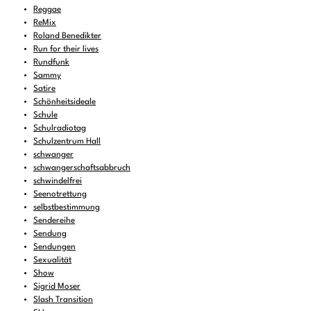
Reggae
ReMix
Roland Benedikter
Run for their lives
Rundfunk
Sammy
Satire
Schönheitsideale
Schule
Schulradiotag
Schulzentrum Hall
schwanger
schwangerschaftsabbruch
schwindelfrei
Seenotrettung
selbstbestimmung
Sendereihe
Sendung
Sendungen
Sexualität
Show
Sigrid Moser
Slash Transition