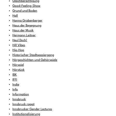
Gleichberechtigung
Good-Feeling-Show
Grund und Boden
Hall
Hanna Grabenberger
Haus der Begegnung
Haus der Musik
Hermann Leitner
Heul Doch!
Hill Vibes
Hip-Hop
Historischer Stadtspaziergang
Hörgeschichten und Gehörspiele
Hörspiel
Hörstück
IBK
IFFI
Indie
Info
Information
Innsbruck
Innsbruck rappt
Innsbrucker Gender Lectures
Institutionalisierung