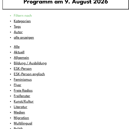
Programm am 9. August 2026
Programm
Filtern nach
00:00
-
02:00
Klangforschung
Kategorien
Tags
02:00
-
04:00
rattlin' bones
Autor
04:00
-
06:00
Around the World
alle anzeigen
06:00
-
07:00
Sounds of Ukraine
Alle
Aktuell
07:00
-
08:00
DEMOCRACY NOW!
Allgemein
Bildung / Ausbildung
08:00
-
09:00
Musik zum Aufstehen oder Liegenbleiben
ESK-Person
09:00
-
10:00
Cool Britannia
(wdh.)
ESK-Person englisch
Feminismus
10:00
-
11:00
FREIRAD Musik
Flyer
Freie Radios
11:00
-
12:00
Subversive Sounds of Innsbruck
(wdh.)
Freifenster
12:00
Kunst/Kultur
-
14:00
CAN RADYO
Literatur
14:00
-
14:30
Human Rights Reading
Medien
Migration
14:30
-
15:00
FREIRAD Musik
Multilingual
Politik