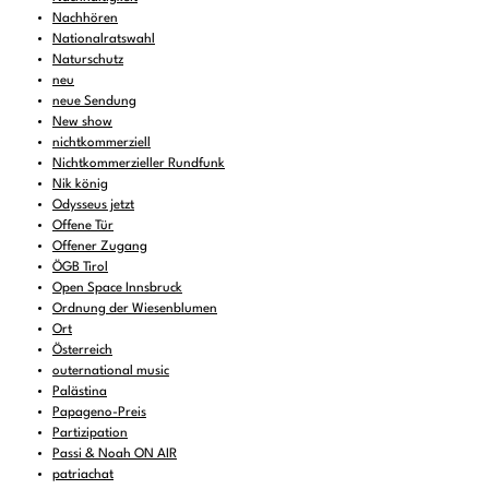
Nachhören
Nationalratswahl
Naturschutz
neu
neue Sendung
New show
nichtkommerziell
Nichtkommerzieller Rundfunk
Nik könig
Odysseus jetzt
Offene Tür
Offener Zugang
ÖGB Tirol
Open Space Innsbruck
Ordnung der Wiesenblumen
Ort
Österreich
outernational music
Palästina
Papageno-Preis
Partizipation
Passi & Noah ON AIR
patriachat