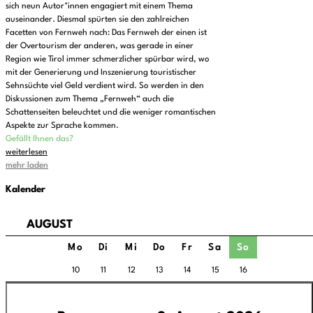
sich neun Autor*innen engagiert mit einem Thema
auseinander. Diesmal spürten sie den zahlreichen
Facetten von Fernweh nach: Das Fernweh der einen ist
der Overtourism der anderen, was gerade in einer
Region wie Tirol immer schmerzlicher spürbar wird, wo
mit der Generierung und Inszenierung touristischer
Sehnsüchte viel Geld verdient wird. So werden in den
Diskussionen zum Thema „Fernweh“ auch die
Schattenseiten beleuchtet und die weniger romantischen
Aspekte zur Sprache kommen.
Gefällt Ihnen das?
weiterlesen
mehr laden
Kalender
AUGUST
Mo
Di
Mi
Do
Fr
Sa
So
10
11
12
13
14
15
16