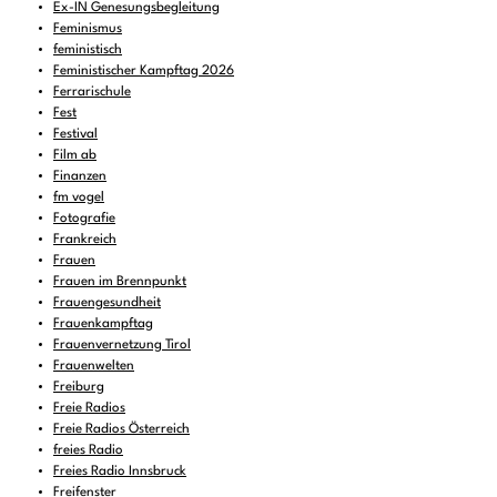
Ex-IN Genesungsbegleitung
Feminismus
feministisch
Feministischer Kampftag 2026
Ferrarischule
Fest
Festival
Film ab
Finanzen
fm vogel
Fotografie
Frankreich
Frauen
Frauen im Brennpunkt
Frauengesundheit
Frauenkampftag
Frauenvernetzung Tirol
Frauenwelten
Freiburg
Freie Radios
Freie Radios Österreich
freies Radio
Freies Radio Innsbruck
Freifenster