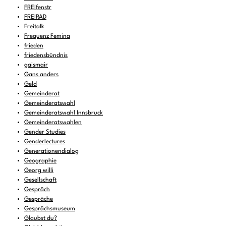
FREIfenstr
FREIRAD
Freitalk
Frequenz Femina
frieden
friedensbündnis
gaismair
Gans anders
Geld
Gemeinderat
Gemeinderatswahl
Gemeinderatswahl Innsbruck
Gemeinderatswahlen
Gender Studies
Genderlectures
Generationendialog
Geographie
Georg willi
Gesellschaft
Gespräch
Gespräche
Gesprächsmuseum
Glaubst du?