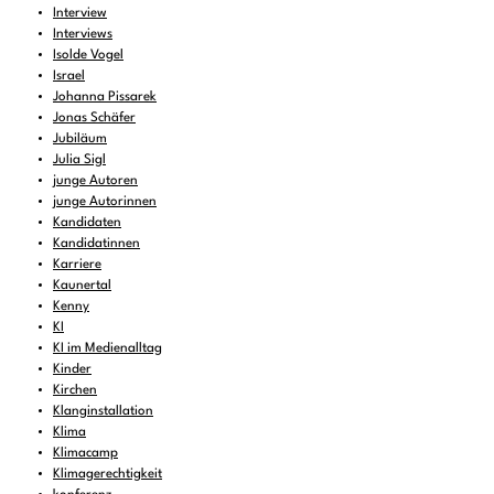
Interview
Interviews
Isolde Vogel
Israel
Johanna Pissarek
Jonas Schäfer
Jubiläum
Julia Sigl
junge Autoren
junge Autorinnen
Kandidaten
Kandidatinnen
Karriere
Kaunertal
Kenny
KI
KI im Medienalltag
Kinder
Kirchen
Klanginstallation
Klima
Klimacamp
Klimagerechtigkeit