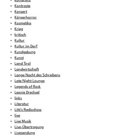
konferenz
Kontraste
Konzert
Körperhorror
Kosmetika
Krieg
kritisch
Kultur
Kultur im Dorf
Kundgebung
Kunst
Land Tirol
Landwirtschaft
Lange Nacht des Schreibens
Late Night Lounge
Legends of Rock
Leonie Drechsel
links
Literatur
Litti's Radioshow
live
Live Musik
Live-Übertragung
Livesendung