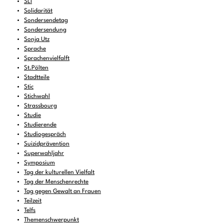
SLI
Solidarität
Sondersendetag
Sondersendung
Sonja Utz
Sprache
Sprachenvielfalft
St.Pölten
Stadtteile
Stic
Stichwahl
Strassbourg
Studie
Studierende
Studiogespräch
Suizidprävention
Superwahljahr
Symposium
Tag der kulturellen Vielfalt
Tag der Menschenrechte
Tag gegen Gewalt an Frauen
Teilzeit
Telfs
Themenschwerpunkt