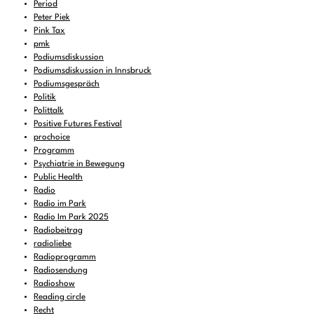
Period
Peter Piek
Pink Tax
pmk
Podiumsdiskussion
Podiumsdiskussion in Innsbruck
Podiumsgespräch
Politik
Polittalk
Positive Futures Festival
prochoice
Programm
Psychiatrie in Bewegung
Public Health
Radio
Radio im Park
Radio Im Park 2025
Radiobeitrag
radioliebe
Radioprogramm
Radiosendung
Radioshow
Reading circle
Recht