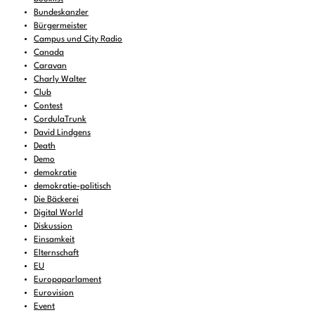
Bundeskanzler
Bürgermeister
Campus und City Radio
Canada
Caravan
Charly Walter
Club
Contest
CordulaTrunk
David Lindgens
Death
Demo
demokratie
demokratie-politisch
Die Bäckerei
Digital World
Diskussion
Einsamkeit
Elternschaft
EU
Europaparlament
Eurovision
Event