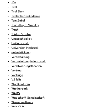
ti*n
Tirol
Tirol Slam
Tiroler Kunstakademie
Tom Zabel
Trans Day of Visibility
Trash
Tristan Schulze
Ungerechtigkeit
Uni Innsbruck
Universität Innsbruck
unterdrückung
Veranstaltung
Veranstaltung in Innsbruck
Verschwörungstheorien
Vortrag
Vorträge
VS Telfs
Wahlkonturen
Waltherpark
WAMS
Was schafft Gemeinschaft
Wasserkraftwerk
Welt-CUP