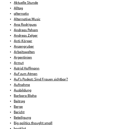
Aktuelle Stunde
Alltag
alternativ
Alternative Music
Ana Rodrigues
Andreas Peham
Andreas Zelger
Anti-Körper
Anzengruber
Arbeitswelten
Argentinien
Armut
Astrid Hoffmann
Auf zum Atmen
Auf's Podest: Sind Frauen sichtbar?
Aufnahme
Ausbildung
Barbara Blaha
Beitrag
Berge
Bericht
Beteiligung
Big politics thought small
booklist