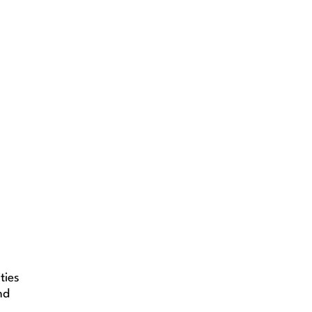
ties
nd