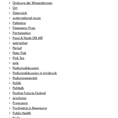
Ordnung der Wiesenblumen
Ort
Österreich
outernational music
Palästina
Papageno-Preis
Partizipation
Passi & Noah ON AIR
patriachat
Period
Peter Piek
Pink Tax
pmk
Podiumsdiskussion
Podiumsdiskussion in Innsbruck
Podiumsgespräch
Politik
Polittalk
Positive Futures Festival
prochoice
Programm
Psychiatrie in Bewegung
Public Health