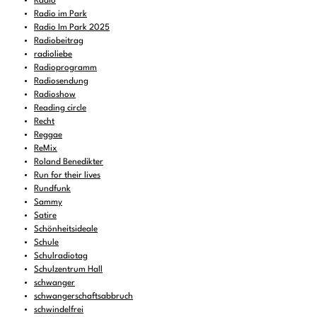
Radio
Radio im Park
Radio Im Park 2025
Radiobeitrag
radioliebe
Radioprogramm
Radiosendung
Radioshow
Reading circle
Recht
Reggae
ReMix
Roland Benedikter
Run for their lives
Rundfunk
Sammy
Satire
Schönheitsideale
Schule
Schulradiotag
Schulzentrum Hall
schwanger
schwangerschaftsabbruch
schwindelfrei