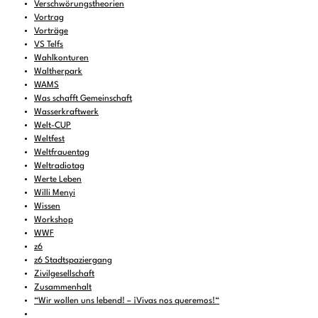
Verschwörungstheorien
Vortrag
Vorträge
VS Telfs
Wahlkonturen
Waltherpark
WAMS
Was schafft Gemeinschaft
Wasserkraftwerk
Welt-CUP
Weltfest
Weltfrauentag
Weltradiotag
Werte Leben
Willi Menyi
Wissen
Workshop
WWF
z6
z6 Stadtspaziergang
Zivilgesellschaft
Zusammenhalt
“Wir wollen uns lebend! – ¡Vivas nos queremos!“