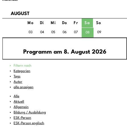
AUGUST
Mo
Di
Mi
Do
Fr
Sa
So
03
04
05
06
07
09
08
Programm am 8. August 2026
Programm
Filtern nach
00:00
-
01:00
FREIRAD Musik
Kategorien
Tags
01:00
-
06:00
Quiet is the new Loud
Autor
06:00
-
07:00
Sounds of Ukraine
alle anzeigen
07:00
-
08:00
DEMOCRACY NOW!
Alle
Aktuell
08:00
-
08:16
Vorgekostet
(wdh.)
Allgemein
Bildung / Ausbildung
08:16
-
09:00
Musik zum Aufstehen oder Liegenbleiben
ESK-Person
09:00
-
11:00
ReMix
(wdh.)
ESK-Person englisch