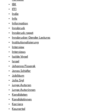
IBK
IFFI
Indie
Info
Information
Innsbruck
Innsbruck rappt
Innsbrucker Gender Lectures
Institutionalisierung
Interview
Interviews
Isolde Vogel
Israel
Johanna Pissarek
Jonas Schäfer
Jubiläum
Julia Sigl
junge Autoren
junge Autorinnen
Kandidaten
Kandidatinnen
Karriere
Kaunertal