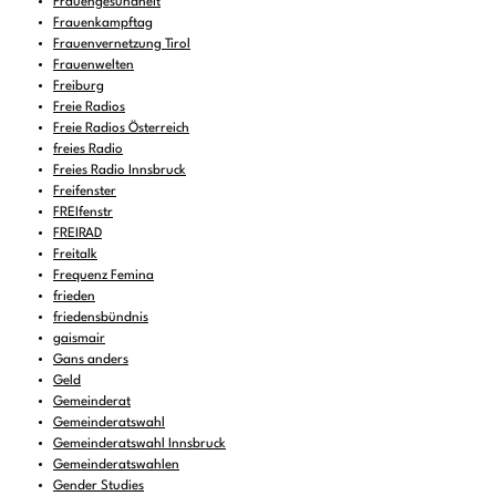
Frauengesundheit
Frauenkampftag
Frauenvernetzung Tirol
Frauenwelten
Freiburg
Freie Radios
Freie Radios Österreich
freies Radio
Freies Radio Innsbruck
Freifenster
FREIfenstr
FREIRAD
Freitalk
Frequenz Femina
frieden
friedensbündnis
gaismair
Gans anders
Geld
Gemeinderat
Gemeinderatswahl
Gemeinderatswahl Innsbruck
Gemeinderatswahlen
Gender Studies