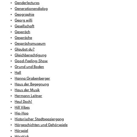
Genderlectures
Generationendialog
Geographie
Georg willi
Gesellschaft
Gespräch
Gespräche
Gesprächsmuseum
Glaubst du?
Gleichberechtigung
Good-Feeling-Show
Grund und Boden
Hall
Hanna Grabenberger
Haus der Begegnung
Haus der Musik
Hermann Leitner
Heul Doch!
Hill Vibes
Hip-Hop
Historischer Stadtspaziergang
Hörgeschichten und Gehörspiele
Hörspiel
Hörstück