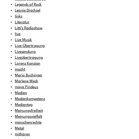
Legends of Rock
Leonie Drechsel
links
Literatur
Litti's Radioshow
live
Live Musik
Live-Übertragung
Livesendung
Liveübertragung
Lorenz Kanzian
macht
Mario Buchinger
Marlene Weck
maya Pindeus
Medien
Medienkompetenz
Medientag
Meinungsfreiheit
Meinungsvielfalt
menschenrechte
Metal
mithören