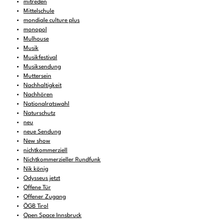
mitreden
Mittelschule
mondiale culture plus
monopol
Mulhouse
Musik
Musikfestival
Musiksendung
Muttersein
Nachhaltigkeit
Nachhören
Nationalratswahl
Naturschutz
neu
neue Sendung
New show
nichtkommerziell
Nichtkommerzieller Rundfunk
Nik könig
Odysseus jetzt
Offene Tür
Offener Zugang
ÖGB Tirol
Open Space Innsbruck