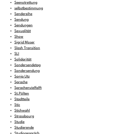
Seenotrettung
selbstbestimmung
Sendereihe
Sendung
Sendungen
Sexualität
Show
Sigrid Moser
Slash Transition
SLI
Solidarität
Sondersendetag
Sondersendung
Sonja Utz
Sprache
Sprachenvielfalft
St.Pölten
Stadtteile
Stic
Stichwahl
Strassbourg
Studie
Studierende
Studiogespräch