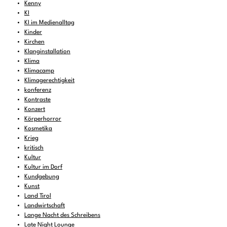
Kenny
KI
KI im Medienalltag
Kinder
Kirchen
Klanginstallation
Klima
Klimacamp
Klimagerechtigkeit
konferenz
Kontraste
Konzert
Körperhorror
Kosmetika
Krieg
kritisch
Kultur
Kultur im Dorf
Kundgebung
Kunst
Land Tirol
Landwirtschaft
Lange Nacht des Schreibens
Late Night Lounge