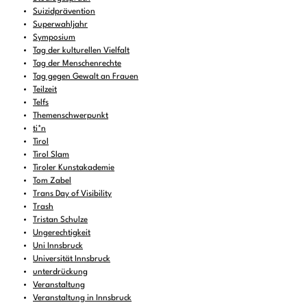
Suizidprävention
Superwahljahr
Symposium
Tag der kulturellen Vielfalt
Tag der Menschenrechte
Tag gegen Gewalt an Frauen
Teilzeit
Telfs
Themenschwerpunkt
ti*n
Tirol
Tirol Slam
Tiroler Kunstakademie
Tom Zabel
Trans Day of Visibility
Trash
Tristan Schulze
Ungerechtigkeit
Uni Innsbruck
Universität Innsbruck
unterdrückung
Veranstaltung
Veranstaltung in Innsbruck