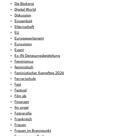
Die Bäckerei
Digital World
Diskussion
Einsamkeit
Elternschaft
EU
Europaparlament
Eurovision
Event
Ex-IN Genesungsbegleitung
Feminismus
feministisch
Feministischer Kampftag 2026
Ferrarischule
Fest
Festival
Film ab
Finanzen
fm vogel
Fotografie
Frankreich
Frauen
Frauen im Brennpunkt