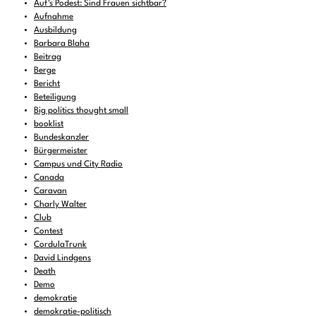
Auf's Podest: Sind Frauen sichtbar?
Aufnahme
Ausbildung
Barbara Blaha
Beitrag
Berge
Bericht
Beteiligung
Big politics thought small
booklist
Bundeskanzler
Bürgermeister
Campus und City Radio
Canada
Caravan
Charly Walter
Club
Contest
CordulaTrunk
David Lindgens
Death
Demo
demokratie
demokratie-politisch